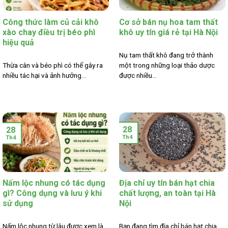
Công thức làm củ cải khô
Cơ sở bán nụ hoa tam thất
xào chay điều trị béo phì
khô uy tín giá rẻ tại Hà Nội
hiệu quả
Nụ tam thất khô đang trở thành
Thừa cân và béo phì có thể gây ra
một trong những loại thảo dược
nhiều tác hại và ảnh hưởng...
được nhiều...
28
28
Th4
Th4
Nấm lộc nhung có tác dụng
Địa chỉ uy tín bán hạt chia
gì? Công dụng và lưu ý khi
chất lượng, an toàn tại Hà
sử dụng
Nội
Nấm lộc nhung từ lâu được xem là
Bạn đang tìm địa chỉ bán hạt chia