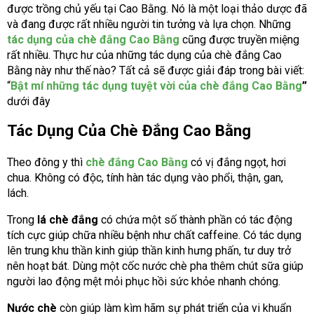
được trồng chủ yếu tại Cao Bằng. Nó là một loại thảo dược đã
và đang được rất nhiều người tin tưởng và lựa chọn. Những
tác dụng của chè đắng Cao Bằng
cũng được truyền miệng
rất nhiều. Thực hư của những tác dụng của chè đắng Cao
Bằng này như thế nào? Tất cả sẽ được giải đáp trong bài viết:
“
Bật mí những tác dụng tuyệt vời của chè đắng Cao Bằng
”
dưới đây
Tác Dụng Của Chè Đắng Cao Bằng
Theo đông y thì
chè đắng Cao Bằng
có vị đắng ngọt, hơi
chua. Không có độc, tính hàn tác dụng vào phổi, thận, gan,
lách.
Trong
lá chè đắng
có chứa một số thành phần có tác động
tích cực giúp chữa nhiều bệnh như chất caffeine. Có tác dụng
lên trung khu thần kinh giúp thần kinh hưng phấn, tư duy trở
nên hoạt bát. Dùng một cốc nước chè pha thêm chút sữa giúp
người lao động mệt mỏi phục hồi sức khỏe nhanh chóng.
Nước chè
còn giúp làm kìm hãm sự phát triển của vi khuẩn