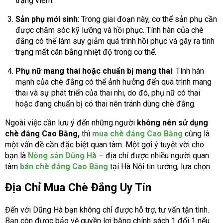
trạng viêm.
Sản phụ mới sinh
: Trong giai đoạn này, cơ thể sản phụ cần
được chăm sóc kỹ lưỡng và hồi phục. Tính hàn của chè
đắng có thể làm suy giảm quá trình hồi phục và gây ra tình
trạng mất cân bằng nhiệt độ trong cơ thể.
Phụ nữ mang thai hoặc chuẩn bị mang thai
: Tính hàn
mạnh của chè đắng có thể ảnh hưởng đến quá trình mang
thai và sự phát triển của thai nhi, do đó, phụ nữ có thai
hoặc đang chuẩn bị có thai nên tránh dùng chè đắng.
Ngoài việc cần lưu ý đến những người
không nên sử dụng
chè đắng Cao Bằng,
thì
mua chè đắng Cao Bằng
cũng là
một vấn đề cần đặc biệt quan tâm. Một gợi ý tuyệt vời cho
bạn là
Nông sản Dũng Hà
– địa chỉ được nhiều người quan
tâm
bán chè đắng Cao Bằng
tại Hà Nội tin tưởng, lựa chọn.
Địa Chỉ Mua Chè Đắng Uy Tín
Đến với Dũng Hà bạn không chỉ được hỗ trợ, tư vấn tận tình.
Bạn còn được bảo vệ quyền lợi bằng chính sách 1 đổi 1 nếu