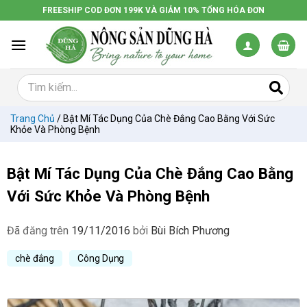
Chuyển
FREESHIP COD ĐƠN 199K VÀ GIẢM 10% TỔNG HÓA ĐƠN
đến
nội
dung
Trang Chủ
/
Bật Mí Tác Dụng Của Chè Đắng Cao Bằng Với Sức
Khỏe Và Phòng Bệnh
Bật Mí Tác Dụng Của Chè Đắng Cao Bằng
Với Sức Khỏe Và Phòng Bệnh
Đã đăng trên
19/11/2016
bởi
Bùi Bích Phương
chè đắng
Công Dụng