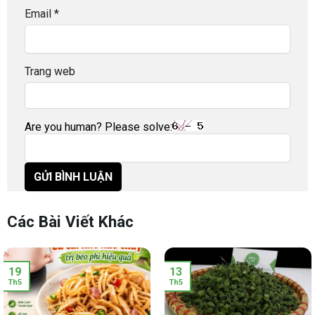
Email
*
Trang web
Are you human? Please solve:
Các Bài Viết Khác
19
13
Th5
Th5