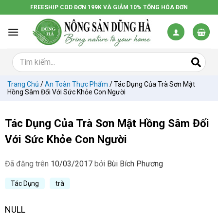
Chuyển
FREESHIP COD ĐƠN 199K VÀ GIẢM 10% TỔNG HÓA ĐƠN
đến
nội
dung
Trang Chủ
/
An Toàn Thực Phẩm
/
Tác Dụng Của Trà Sơn Mật
Hồng Sâm Đối Với Sức Khỏe Con Người
Tác Dụng Của Trà Sơn Mật Hồng Sâm Đối
Với Sức Khỏe Con Người
Đã đăng trên
10/03/2017
bởi
Bùi Bích Phương
Tác Dụng
trà
NULL