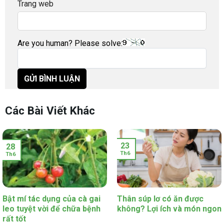
Trang web
Are you human? Please solve:
Các Bài Viết Khác
23
28
Th6
Th6
Bật mí tác dụng của cà gai
Thân súp lơ có ăn được
leo tuyệt vời để chữa bệnh
không? Lợi ích và món ngon
rất tốt