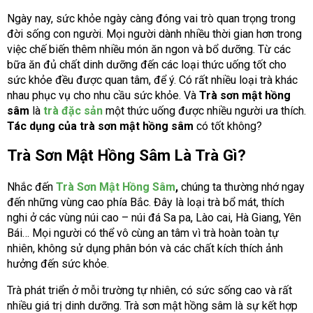
Ngày nay, sức khỏe ngày càng đóng vai trò quan trọng trong
đời sống con người. Mọi người dành nhiều thời gian hơn trong
việc chế biến thêm nhiều món ăn ngon và bổ dưỡng. Từ các
bữa ăn đủ chất dinh dưỡng đến các loại thức uống tốt cho
sức khỏe đều được quan tâm, để ý. Có rất nhiều loại trà khác
nhau phục vụ cho nhu cầu sức khỏe. Và
Trà sơn mật hồng
sâm
là
trà đặc sản
một thức uống được nhiều người ưa thích.
Tác dụng của trà sơn mật hồng sâm
có tốt không?
Trà Sơn Mật Hồng Sâm Là Trà Gì?
Nhắc đến
Trà Sơn Mật Hồng Sâm
,
chúng ta thường nhớ ngay
đến những vùng cao phía Bắc. Đây là loại trà bổ mát, thích
nghi ở các vùng núi cao – núi đá Sa pa, Lào cai, Hà Giang, Yên
Bái… Mọi người có thể vô cùng an tâm vì trà hoàn toàn tự
nhiên, không sử dụng phân bón và các chất kích thích ảnh
hưởng đến sức khỏe.
Trà phát triển ở mỗi trường tự nhiên, có sức sống cao và rất
nhiều giá trị dinh dưỡng. Trà sơn mật hồng sâm là sự kết hợp