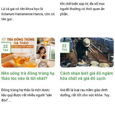
Khi chế biến súp lơ, đa số mọi
Lá cà gai có tên khoa học là
người thường có thói quen ăn
Solanum Hainanense Hance, còn có
phần...
tên gọi...
22
22
Th6
Th6
Nên uống trà đông trùng hạ
Cách nhận biết giá đỗ ngâm
thảo lúc nào là tốt nhất?
hóa chất và giá đỗ sạch
Đông trùng hạ thảo là một dược
Giá đỗ là loại rau mầm giàu dinh
liệu quý được rất nhiều người “săn
dưỡng, rất tốt cho sức khỏe. Tuy...
đón”....