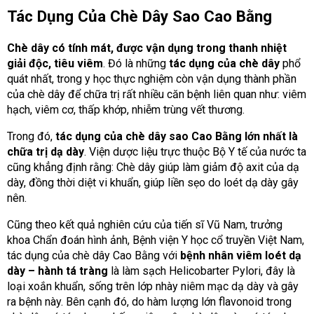
Tác Dụng Của Chè Dây Sao Cao Bằng
Chè dây có tính mát, được vận dụng trong thanh nhiệt
giải độc, tiêu viêm
. Đó là những
tác dụng của chè dây
phổ
quát nhất, trong y học thực nghiệm còn vận dụng thành phần
của chè dây để chữa trị rất nhiều căn bệnh liên quan như: viêm
hạch, viêm cơ, thấp khớp, nhiễm trùng vết thương.
Trong đó,
tác dụng của chè dây sao Cao Bằng lớn nhất là
chữa trị dạ dày
. Viện dược liệu trực thuộc Bộ Y tế của nước ta
cũng khẳng định rằng: Chè dây giúp làm giảm độ axit của dạ
dày, đồng thời diệt vi khuẩn, giúp liền sẹo do loét dạ dày gây
nên.
Cũng theo kết quả nghiên cứu của tiến sĩ Vũ Nam, trưởng
khoa Chẩn đoán hình ảnh, Bệnh viện Y học cổ truyền Việt Nam,
tác dụng của chè dây Cao Bằng với
bệnh nhân viêm loét dạ
dày – hành tá tràng
là làm sạch Helicobarter Pylori, đây là
loại xoắn khuẩn, sống trên lớp nhày niêm mạc dạ dày và gây
ra bệnh này. Bên cạnh đó, do hàm lượng lớn flavonoid trong