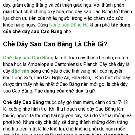
dày, giảm căng thẳng và cải thiện giấc ngủ. Với thành phần
giàu hoạt chất chống oxy hóa, chè dây sao Cao Bằng trở thành
lựa chọn ưu tiên của nhiều người trong việc chăm sóc sức
khỏe hàng ngày. Cùng
Nông sản Dũng Hà
khám phá
tác dụng
của chè dây sao Cao Bằng
nhé
Chè Dây Sao Cao Bằng Là Chè Gì?
Chè dây sao Cao Bằng
là một loại cây thuộc họ nho, có tên
khoa học là Ampelopsis Cantoniensis Planch. Cây chè dây là
cây
đặc sản
sống chủ yếu ở các tỉnh vùng núi, cao nguyên
như Lạng Sơn, Lào Cai, Nghệ An, Hòa Bình,… Đặc biệt chè dây
được tìm thấy nhiều nhất ở Cao Bằng nên mới gọi là chè dây
sao Cao Bằng.
Tác dụng của chè dây
là gì?
Chè dây Cao Bằng
thuộc cây gỗ thân mềm, cành có từ 7-12
lá, cuống nhỏ hình trụ. Khi thu hoạch chè dây Cao Bằng làm
thuốc, người ta thường hái nguyên cây, sau đó về thái mỏng và
phơi khô. Nhựa cây chè dây sẽ đóng thành những đốm trắng
nhỏ li ti trên mặt lá lúc khô lại, chứ không phải do nấm mốc