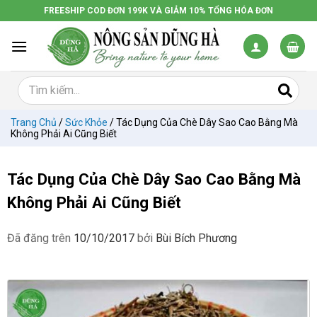
Chuyển
FREESHIP COD ĐƠN 199K VÀ GIẢM 10% TỔNG HÓA ĐƠN
đến
nội
dung
Trang Chủ
/
Sức Khỏe
/
Tác Dụng Của Chè Dây Sao Cao Bằng Mà
Không Phải Ai Cũng Biết
Tác Dụng Của Chè Dây Sao Cao Bằng Mà
Không Phải Ai Cũng Biết
Đã đăng trên
10/10/2017
bởi
Bùi Bích Phương