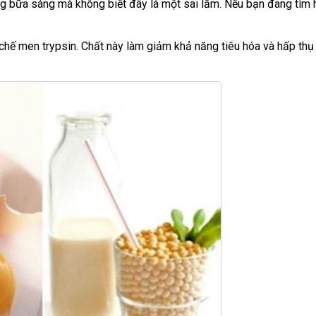
ng bữa sáng mà không biết đây là một sai lầm. Nếu bạn đang tìm 
hế men trypsin. Chất này làm giảm khả năng tiêu hóa và hấp thụ