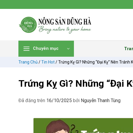
Chuyển
đến
nội
dung
Tra
Chuyên mục
Trang Chủ
/
Tin Hot
/
Trứng Kỵ Gì? Những “đại Kỵ” Nên Tránh 
Trứng Kỵ Gì? Những “đại 
Đã đăng trên
16/10/2025
bởi
Nguyễn Thanh Tùng