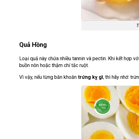
T
Quả Hồng
Loại quả này chứa nhiều tannin và pectin. Khi kết hợp vớ
buồn nôn hoặc thậm chí tắc ruột.
Vì vậy, nếu từng băn khoăn
trứng kỵ gì
, thì hãy nhớ: tr