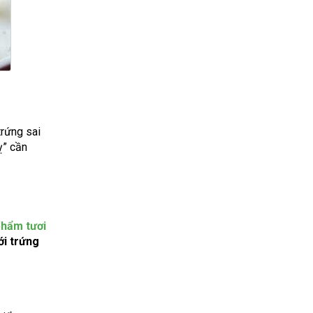
trứng sai
ỵ” cần
phẩm tươi
ới trứng