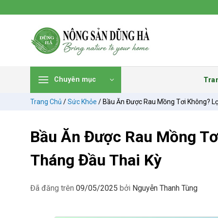
Chuyển
đến
nội
dung
Tra
Chuyên mục
Trang Chủ
/
Sức Khỏe
/
Bầu Ăn Được Rau Mồng Tơi Không? Lợi
Bầu Ăn Được Rau Mồng Tơi
Tháng Đầu Thai Kỳ
Đã đăng trên
09/05/2025
bởi
Nguyễn Thanh Tùng