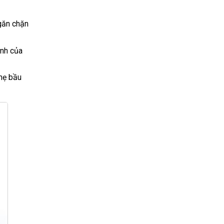
găn chặn
inh của
 mẹ bầu