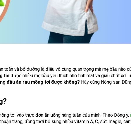
 an toàn và bổ dưỡng là điều vô cùng quan trọng mà mẹ bầu nào c
g tơi
được nhiều mẹ bầu yêu thích nhờ tính mát và giàu chất xơ. T
áng đầu ăn rau mồng tơi được không?
Hãy cùng Nông sản Dũng
g?
mồng tơi vào thực đơn ăn uống hàng tuần của mình. Theo Đông y,
, nhuận tràng, đồng thời bổ sung nhiều vitamin A, C, sắt, magie, can