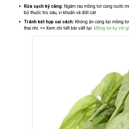
Rửa sạch kỹ càng:
Ngâm rau mồng tơi cùng nước muố
bỏ thuốc trừ sâu, vi khuẩn và đất cát.
Tránh kết hợp sai cách:
Không ăn cùng lúc mồng tơi
thai nhi. => Xem chi tiết bài viết tại:
Mồng tơi kỵ với g