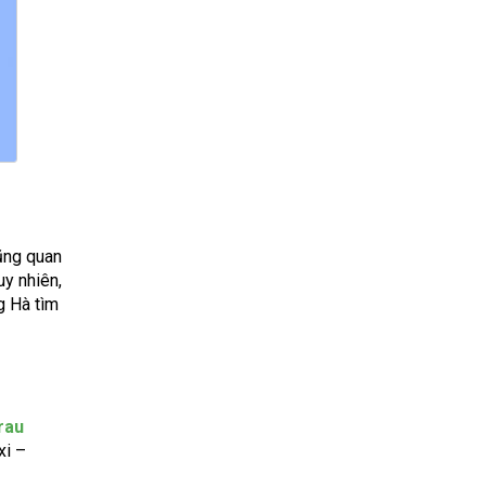
ũng quan
uy nhiên,
 Hà tìm
rau
xi –