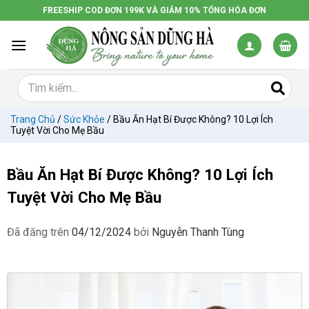
Chuyển
FREESHIP COD ĐƠN 199K VÀ GIẢM 10% TỔNG HÓA ĐƠN
đến
nội
dung
Trang Chủ
/
Sức Khỏe
/
Bầu Ăn Hạt Bí Được Không? 10 Lợi Ích
Tuyệt Vời Cho Mẹ Bầu
Bầu Ăn Hạt Bí Được Không? 10 Lợi Ích
Tuyệt Vời Cho Mẹ Bầu
Đã đăng trên
04/12/2024
bởi
Nguyễn Thanh Tùng