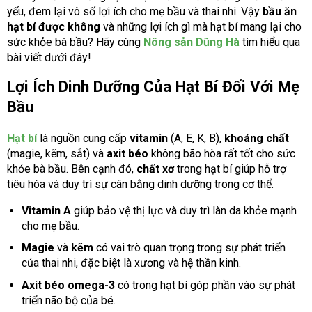
yếu, đem lại vô số lợi ích cho mẹ bầu và thai nhi. Vậy
bầu ăn
hạt bí được không
và những lợi ích gì mà hạt bí mang lại cho
sức khỏe bà bầu? Hãy cùng
Nông sản Dũng Hà
tìm hiểu qua
bài viết dưới đây!
Lợi Ích Dinh Dưỡng Của Hạt Bí Đối Với Mẹ
Bầu
Hạt bí
là nguồn cung cấp
vitamin
(A, E, K, B),
khoáng chất
(magie, kẽm, sắt) và
axit béo
không bão hòa rất tốt cho sức
khỏe bà bầu. Bên cạnh đó,
chất xơ
trong hạt bí giúp hỗ trợ
tiêu hóa và duy trì sự cân bằng dinh dưỡng trong cơ thể.
Vitamin A
giúp bảo vệ thị lực và duy trì làn da khỏe mạnh
cho mẹ bầu.
Magie
và
kẽm
có vai trò quan trọng trong sự phát triển
của thai nhi, đặc biệt là xương và hệ thần kinh.
Axit béo omega-3
có trong hạt bí góp phần vào sự phát
triển não bộ của bé.