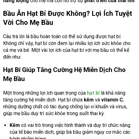
năng lượng
cho mẹ mà còn hỗ trợ sự
phát triển của thai nhi
.
Bầu Ăn Hạt Bí Được Không? Lợi Ích Tuyệt
Vời Cho Mẹ Bầu
Câu trà lời là bầu hoàn toàn có thể sử dụng được hạt bí.
Không chỉ vậy, hạt bí còn đem lại nhiều lợi ích sức khỏe cho
cả mẹ và bé. Một vài lợi ích của hạt bí với mẹ bầu có thể kể
đến như:
Hạt Bí Giúp Tăng Cường Hệ Miễn Dịch Cho
Mẹ Bầu
Một trong những lợi ích quan trọng của
hạt bí
là khả năng
tăng cường hệ miễn dịch. Hạt bí chứa
kẽm
và
vitamin C
,
những dưỡng chất có tác dụng chống lại vi khuẩn và virus,
giúp mẹ bầu duy trì sức khỏe trong suốt thai kỳ.
Kẽm
có vai trò trong việc hình thành và duy trì chức năng
của tế bào miễn dịch, giúp bà bầu giảm nguy cơ mắc các
bệnh nhiễm trùng.