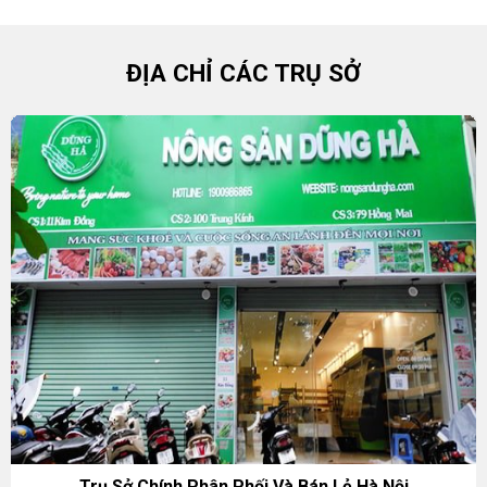
ĐỊA CHỈ CÁC TRỤ SỞ
Trụ Sở Chính Phân Phối Và Bán Lẻ Hà Nội