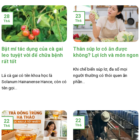
23
28
Th6
Th6
Bật mí tác dụng của cà gai
Thân súp lơ có ăn được
leo tuyệt vời để chữa bệnh
không? Lợi ích và món ngon
rất tốt
Khi chế biến súp lơ, đa số mọi
Lá cà gai có tên khoa học là
người thường có thói quen ăn
Solanum Hainanense Hance, còn có
phần...
tên gọi...
22
22
Th6
Th6