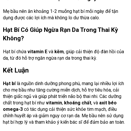
Mẹ bầu nên ăn khoảng 1-2 muỗng hạt bí mỗi ngày để tận
dụng được các lợi ích mà không lo dư thừa calo.
Hạt Bí Có Giúp Ngừa Rạn Da Trong Thai Kỳ
Không?
Hạt bí chứa
vitamin E
và
kẽm
, giúp cải thiện độ đàn hồi của
da, từ đó hỗ trợ ngăn ngừa rạn da trong thai kỳ.
Kết Luận
Hạt bí
là nguồn dinh dưỡng phong phú, mang lại nhiều lợi ích
cho mẹ bầu như tăng cường miễn dịch, hỗ trợ tiêu hóa, cải
thiện giấc ngủ và giúp phát triển não bộ thai nhi. Các dưỡng
chất trong hạt bí như
vitamin
,
khoáng chất
, và
axit béo
omega-3
có tác dụng cải thiện sức khỏe tim mạch, điều
chỉnh huyết áp và giảm nguy cơ rạn da. Mẹ bầu nên sử dụng
hạt bí hợp lý và tham khảo ý kiến bác sĩ để đảm bảo an toàn.