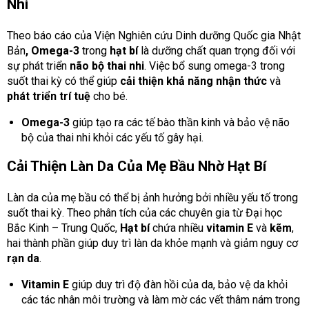
Nhi
Theo báo cáo của Viện Nghiên cứu Dinh dưỡng Quốc gia Nhật
Bản
, Omega-3
trong
hạt bí
là dưỡng chất quan trọng đối với
sự phát triển
não bộ thai nhi
. Việc bổ sung omega-3 trong
suốt thai kỳ có thể giúp
cải thiện khả năng nhận thức
và
phát triển trí tuệ
cho bé.
Omega-3
giúp tạo ra các tế bào thần kinh và bảo vệ não
bộ của thai nhi khỏi các yếu tố gây hại.
Cải Thiện Làn Da Của Mẹ Bầu Nhờ Hạt Bí
Làn da của mẹ bầu có thể bị ảnh hưởng bởi nhiều yếu tố trong
suốt thai kỳ. Theo phân tích của các chuyên gia từ Đại học
Bắc Kinh – Trung Quốc,
Hạt bí
chứa nhiều
vitamin E
và
kẽm
,
hai thành phần giúp duy trì làn da khỏe mạnh và giảm nguy cơ
rạn da
.
Vitamin E
giúp duy trì độ đàn hồi của da, bảo vệ da khỏi
các tác nhân môi trường và làm mờ các vết thâm nám trong