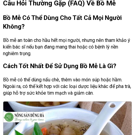
Câu Hỏi Thường Gặp (FAQ) Về Bồ Mễ
Bồ Mễ Có Thể Dùng Cho Tất Cả Mọi Người
Không?
Bồ mễ an toàn cho hầu hết mọi người, nhưng nên tham khảo ý
kiến bác sĩ nếu bạn đang mang thai hoặc có bệnh lý nền
nghiêm trọng.
Cách Tốt Nhất Để Sử Dụng Bồ Mễ Là Gì?
Bồ mễ có thể dùng nấu chè, thêm vào món súp hoặc hầm.
Ngoài ra, có thể kết hợp với các loại dược liệu khác để pha trà,
giúp hỗ trợ sức khỏe tim mạch và giảm cân.