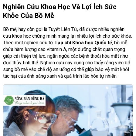
Nghiên Cứu Khoa Học Về Lợi Ích Sức
Khỏe Của Bồ Mễ
Bồ mễ, hay còn gọi là Tuyết Liên Tử, đã được nhiều nghiên
cứu khoa học chứng minh mang lại nhiều lợi ích cho sức khỏe.
Theo một nghiên cứu từ
Tạp chí Khoa học Quốc tế
, bồ mễ
chứa hàm lượng cao vitamin A, một dưỡng chất quan trọng
giúp cải thiện thị lực, ngăn ngừa các bệnh thoái hóa mắt như
đục thủy tinh thể. Nghiên cứu này cũng cho thấy rằng việc bổ
sung bồ mễ vào chế độ ăn uống có thể giúp bảo vệ mắt khỏi
tác hại của ánh sáng xanh và quá trình lão hóa tự nhiên.