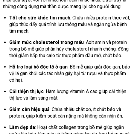
những công dụng mà thần dược mang lại cho người dùng:
Tốt cho sức khỏe tim mạch
: Chứa nhiều protein thực vật,
giúp thúc đẩy quá trình lưu thông máu và ngăn ngừa bệnh
tim mạch.
Giảm mức cholesterol trong máu
: Axit amin và protein
trong bồ mễ giúp phân hủy cholesterol nhanh chóng, đồng
thời giảm hấp thu calo từ thực phẩm dầu mỡ, chất béo.
Hỗ trợ loại bỏ độc tố ở gan
: Bồ mễ giúp giải độc gan, bảo
vệ lá gan khỏi các tác nhân gây hại từ rượu và thực phẩm
có hại.
Cải thiện thị lực
: Hàm lượng vitamin A cao giúp cải thiện
thị lực và làm sáng mắt.
Giảm cân hiệu quả
: Chứa nhiều chất xơ, ít chất béo và
protein, giúp kiểm soát cân nặng mà không cần nhịn ăn.
Làm đẹp da
: Hoạt chất collagen trong bồ mễ giúp ngăn
ngừa lão hóa, làm mịn và trắng sáng làn da, loại bỏ mụn và