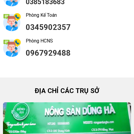
0385183683
Phòng Kế Toán
0345902357
Phòng HCNS
0967929488
ĐỊA CHỈ CÁC TRỤ SỞ