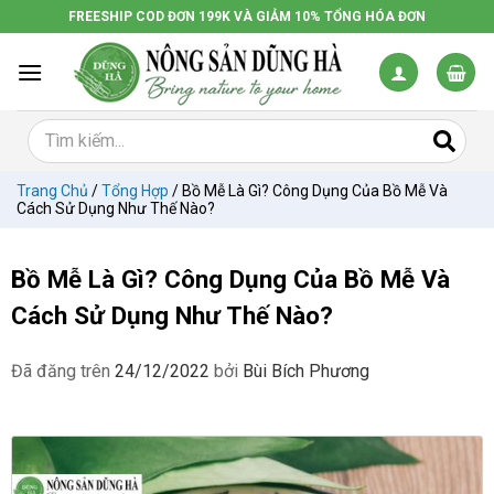
Chuyển
FREESHIP COD ĐƠN 199K VÀ GIẢM 10% TỔNG HÓA ĐƠN
đến
nội
dung
Trang Chủ
/
Tổng Hợp
/
Bồ Mễ Là Gì? Công Dụng Của Bồ Mễ Và
Cách Sử Dụng Như Thế Nào?
Bồ Mễ Là Gì? Công Dụng Của Bồ Mễ Và
Cách Sử Dụng Như Thế Nào?
Đã đăng trên
24/12/2022
bởi
Bùi Bích Phương