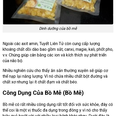
Dinh dưỡng của bồ mễ
Ngoài các axit amin, Tuyết Liên Tử còn cung cấp lượng
khoáng chất dồi dào bao gồm sắt, canxi, magie, kali, phốt pho,
v.v. Chúng giúp cân bằng các ion và kích thích sự phát triển
của não bộ.
Nhiều nghiên cứu cho thấy ăn sắn thường xuyên sẽ giúp cơ
thể nạp lại năng lượng. Vì nó chứa nhiều chất bột đường và
chất xơ nhưng lại ít chất đạm và chất béo.
Công Dụng Của Bồ Mễ (Bồ Mễ)
Bồ mễ có rất nhiều công dụng rất tốt đối với sức khỏe, đây có
thể coi là một vị thuốc đa dụng trong đông y vì nó cho thấy
hiệu quả tuyệt vời với nhiều loại bệnh khác nhau. Dưới đây là