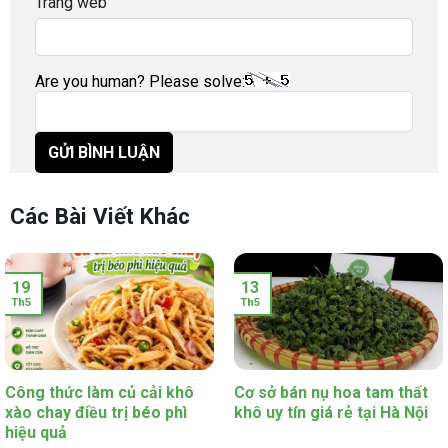
Trang web
Are you human? Please solve:
Các Bài Viết Khác
19
13
Th5
Th5
Công thức làm củ cải khô
Cơ sở bán nụ hoa tam thất
xào chay điều trị béo phì
khô uy tín giá rẻ tại Hà Nội
hiệu quả