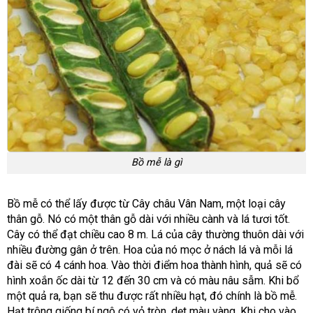
Bồ mễ là gì
Bồ mễ có thể lấy được từ Cây châu Vân Nam, một loại cây
thân gỗ. Nó có một thân gỗ dài với nhiều cành và lá tươi tốt.
Cây có thể đạt chiều cao 8 m.
Lá của cây thường thuôn dài với
nhiều đường gân ở trên. Hoa của nó mọc ở nách lá và mỗi lá
đài sẽ có 4 cánh hoa.
Vào thời điểm hoa thành hình, quả sẽ có
hình xoắn ốc dài từ 12 đến 30 cm và có màu nâu sẫm. Khi bổ
một quả ra, bạn sẽ thu được rất nhiều hạt, đó chính là bồ mễ.
Hạt trông giống bí ngô có vỏ tròn, dẹt màu vàng. Khi cho vào