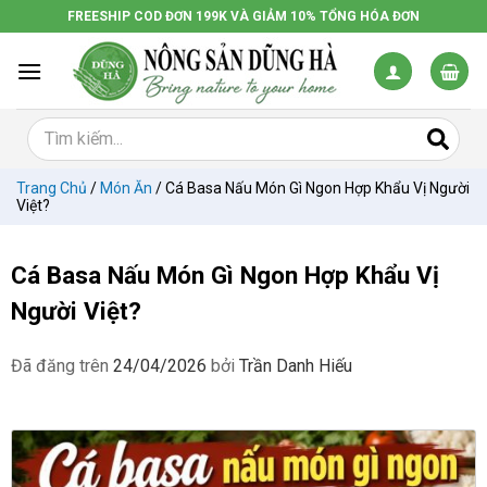
Chuyển
FREESHIP COD ĐƠN 199K VÀ GIẢM 10% TỔNG HÓA ĐƠN
đến
nội
dung
Trang Chủ
/
Món Ăn
/
Cá Basa Nấu Món Gì Ngon Hợp Khẩu Vị Người
Việt?
Cá Basa Nấu Món Gì Ngon Hợp Khẩu Vị
Người Việt?
Đã đăng trên
24/04/2026
bởi
Trần Danh Hiếu