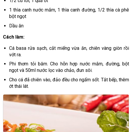
1/2 củ tỏi, 1 quả ớt
1 thìa canh nước mắm, 1 thìa canh đường, 1/2 thìa cà phê
bột ngọt
Dầu ăn
Cách làm:
Cá basa rửa sạch, cắt miếng vừa ăn, chiên vàng giòn rồi
vớt ra.
Phi thơm tỏi băm. Cho hỗn hợp nước mắm, đường, bột
ngọt và 50ml nước lọc vào chảo, đun sôi.
Cho cá đã chiên vào, đảo đều cho ngấm sốt. Tắt bếp, thêm
ớt thái lát.