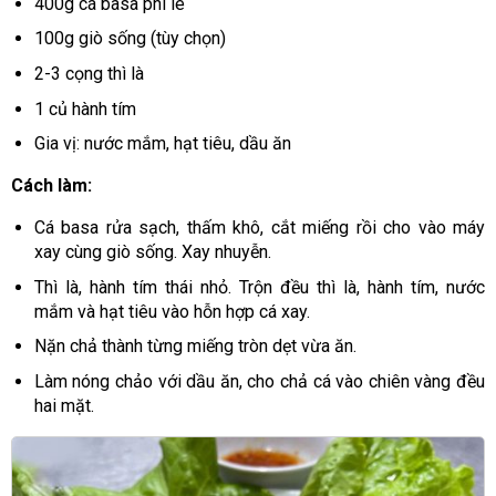
400g cá basa phi lê
100g giò sống (tùy chọn)
2-3 cọng thì là
1 củ hành tím
Gia vị: nước mắm, hạt tiêu, dầu ăn
Cách làm:
Cá basa rửa sạch, thấm khô, cắt miếng rồi cho vào máy
xay cùng giò sống. Xay nhuyễn.
Thì là, hành tím thái nhỏ. Trộn đều thì là, hành tím, nước
mắm và hạt tiêu vào hỗn hợp cá xay.
Nặn chả thành từng miếng tròn dẹt vừa ăn.
Làm nóng chảo với dầu ăn, cho chả cá vào chiên vàng đều
hai mặt.