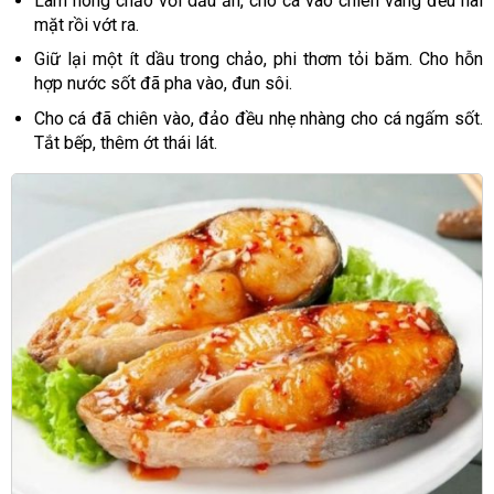
Làm nóng chảo với dầu ăn, cho cá vào chiên vàng đều hai
mặt rồi vớt ra.
Giữ lại một ít dầu trong chảo, phi thơm tỏi băm. Cho hỗn
hợp nước sốt đã pha vào, đun sôi.
Cho cá đã chiên vào, đảo đều nhẹ nhàng cho cá ngấm sốt.
Tắt bếp, thêm ớt thái lát.