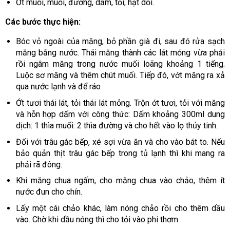
Ớt muối, muối, đường, dấm, tỏi, hạt dổi.
Các bước thực hiện:
Bóc vỏ ngoài của măng, bỏ phần già đi, sau đó rửa sạch
măng bằng nước. Thái măng thành các lát mỏng vừa phải
rồi ngâm măng trong nước muối loãng khoảng 1 tiếng.
Luộc sơ măng và thêm chút muối. Tiếp đó, vớt măng ra xả
qua nước lạnh và để ráo
Ớt tươi thái lát, tỏi thái lát mỏng. Trộn ớt tươi, tỏi với măng
và hỗn hợp dấm với công thức: Dấm khoảng 300ml dung
dịch: 1 thìa muối: 2 thìa đường và cho hết vào lọ thủy tinh.
Đối với trâu gác bếp, xé sợi vừa ăn và cho vào bát to. Nếu
bảo quản thịt trâu gác bếp trong tủ lạnh thì khi mang ra
phải rã đông.
Khi măng chua ngấm, cho măng chua vào chảo, thêm ít
nước đun cho chín.
Lấy một cái chảo khác, làm nóng chảo rồi cho thêm dầu
vào. Chờ khi dầu nóng thì cho tỏi vào phi thơm.