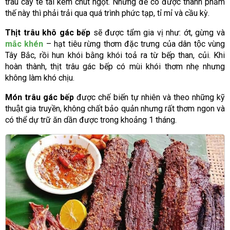
trâu cay tê tái kèm chút ngọt. Nhưng để có được thành phẩm
thế này thì phải trải qua quá trình phức tạp, tỉ mỉ và cầu kỳ.
Thịt trâu khô gác bếp
sẽ được tẩm gia vị như: ớt, gừng và
mắc khén
– hạt tiêu rừng thơm đặc trưng của dân tộc vùng
Tây Bắc, rồi hun khói bằng khói toả ra từ bếp than, củi. Khi
hoàn thành, thịt trâu gác bếp có mùi khói thơm nhẹ nhưng
không làm khó chịu.
Món trâu gác bếp
được chế biến tự nhiên và theo những kỹ
thuật gia truyền, không chất bảo quản nhưng rất thơm ngon và
có thể dự trữ ăn dần được trong khoảng 1 tháng.