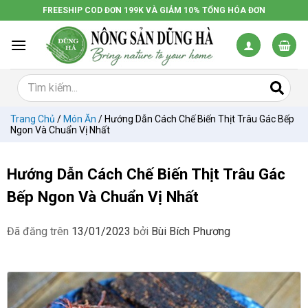
Chuyển
FREESHIP COD ĐƠN 199K VÀ GIẢM 10% TỔNG HÓA ĐƠN
đến
nội
dung
Trang Chủ
/
Món Ăn
/
Hướng Dẫn Cách Chế Biến Thịt Trâu Gác Bếp
Ngon Và Chuẩn Vị Nhất
Hướng Dẫn Cách Chế Biến Thịt Trâu Gác
Bếp Ngon Và Chuẩn Vị Nhất
Đã đăng trên
13/01/2023
bởi
Bùi Bích Phương