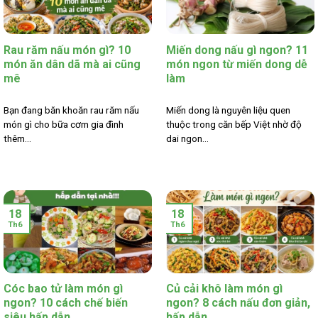
Rau răm nấu món gì? 10
Miến dong nấu gì ngon? 11
món ăn dân dã mà ai cũng
món ngon từ miến dong dễ
mê
làm
Bạn đang băn khoăn rau răm nấu
Miến dong là nguyên liệu quen
món gì cho bữa cơm gia đình
thuộc trong căn bếp Việt nhờ độ
thêm...
dai ngon...
18
18
Th6
Th6
Cóc bao tử làm món gì
Củ cải khô làm món gì
ngon? 10 cách chế biến
ngon? 8 cách nấu đơn giản,
siêu hấp dẫn
hấp dẫn