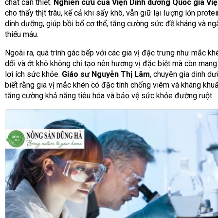
chất cần thiết.
Nghiên cứu của Viện Dinh dưỡng Quốc gia Vi
cho thấy thịt trâu, kể cả khi sấy khô, vẫn giữ lại lượng lớn prote
dinh dưỡng, giúp bồi bổ cơ thể, tăng cường sức đề kháng và n
thiếu máu.
Ngoài ra, quá trình gác bếp với các gia vị đặc trưng như mắc khé
dổi và ớt khô không chỉ tạo nên hương vị đặc biệt mà còn mang 
lợi ích sức khỏe.
Giáo sư Nguyễn Thị Lâm
, chuyên gia dinh dư
biết rằng gia vị mắc khén có đặc tính chống viêm và kháng khuẩ
tăng cường khả năng tiêu hóa và bảo vệ sức khỏe đường ruột.