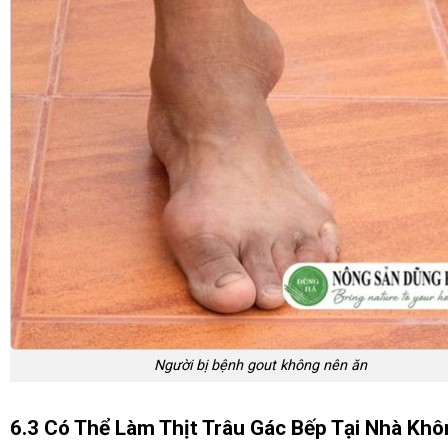
Người bị bệnh gout không nên ăn
6.3 Có Thể Làm Thịt Trâu Gác Bếp Tại Nhà Kh