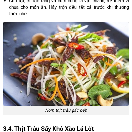
Cho tỏi, ớt, lạc rang và cuối cùng là vắt chanh, để thêm vị
chua cho món ăn. Hãy trộn đều tất cả trước khi thưởng
thức nhé.
Nộm thịt trâu gác bếp
3.4. Thịt Trâu Sấy Khô Xào Lá Lốt