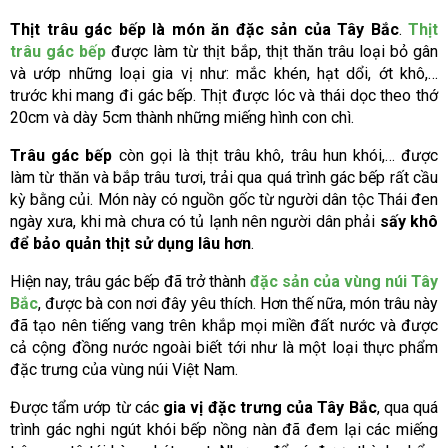
Thịt trâu gác bếp là món ăn đặc sản của Tây Bắc
.
Thịt
trâu gác bếp
được làm từ thịt bắp, thịt thăn trâu loại bỏ gân
và ướp những loại gia vị như: mắc khén, hạt dổi, ớt khô,…
trước khi mang đi gác bếp. Thịt được lóc và thái dọc theo thớ
20cm và dày 5cm thành những miếng hình con chì.
Trâu gác bếp
còn gọi là thịt trâu khô, trâu hun khói,… được
làm từ thăn và bắp trâu tươi, trải qua quá trình gác bếp rất cầu
kỳ bằng củi. Món này có nguồn gốc từ người dân tộc Thái đen
ngày xưa, khi mà chưa có tủ lạnh nên người dân phải
sấy khô
để bảo quản thịt sử dụng lâu hơn
.
Hiện nay, trâu gác bếp đã trở thành
đặc sản của vùng núi Tây
Bắc
, được bà con nơi đây yêu thích. Hơn thế nữa, món trâu này
đã tạo nên tiếng vang trên khắp mọi miền đất nước và được
cả cộng đồng nước ngoài biết tới như là một loại thực phẩm
đặc trưng của vùng núi Việt Nam.
Được tẩm ướp từ các
gia vị đặc trưng của Tây Bắc
, qua quá
trình gác nghi ngút khói bếp nồng nàn đã đem lại các miếng