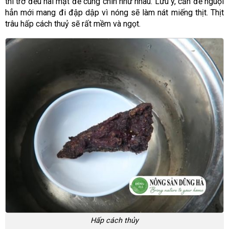
thì trở đều hai mặt để cùng chín như nhau. Lưu ý, cần để nguội
hẳn mới mang đi đập dập vì nóng sẽ làm nát miếng thịt. Thịt
trâu hấp cách thuỷ sẽ rất mềm và ngọt.
Hấp cách thủy