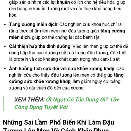
giúp sản sinh ra các
lợi khuẩn
có ích cho hệ tiêu hóa, giúp
cân bằng vi khuẩn đường ruột và cải thiện khả năng tiêu
hóa.
Tăng cường miễn dịch
: Các nghiên cứu khoa học chỉ ra
rằng thực phẩm lên men như đậu tương giúp
tăng cường
miễn dịch
, giúp cơ thể chống lại các bệnh tật.
Cải thiện hấp thu dinh dưỡng
: Việc lên men giúp cơ thể dễ
dàng hấp thụ các dưỡng chất có trong đậu tương, đặc biệt
là protein và các khoáng chất quan trọng như canxi, sắt.
Ảnh hưởng tích cực đối với sức khỏe xương khớp
: Các
nghiên cứu cho thấy đậu tương lên men có thể giúp
tăng
cường sức khỏe xương khớp
, làm giảm nguy cơ loãng
xương và cải thiện độ bền của xương.
XEM THÊM:
Ớt Ngọt Có Tác Dụng Gì? 15+
Công Dụng Tuyệt Vời
Những Sai Lầm Phổ Biến Khi Làm Đậu
Tương Lên Men Và Cách Khắc Phục