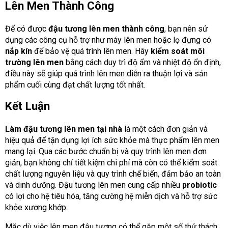
Lên Men Thành Công
Để có được
đậu tương lên men thành công
, bạn nên sử
dụng các công cụ hỗ trợ như máy lên men hoặc lọ đựng có
nắp kín
để bảo vệ quá trình lên men. Hãy
kiểm soát môi
trường lên men
bằng cách duy trì độ ẩm và nhiệt độ ổn định,
điều này sẽ giúp quá trình lên men diễn ra thuận lợi và sản
phẩm cuối cùng đạt chất lượng tốt nhất.
Kết Luận
Làm đậu tương lên men tại nhà
là một cách đơn giản và
hiệu quả để tận dụng lợi ích sức khỏe mà thực phẩm lên men
mang lại. Qua các bước chuẩn bị và quy trình lên men đơn
giản, bạn không chỉ tiết kiệm chi phí mà còn có thể kiểm soát
chất lượng nguyên liệu và quy trình chế biến, đảm bảo an toàn
và dinh dưỡng. Đậu tương lên men cung cấp nhiều
probiotic
có lợi cho hệ tiêu hóa, tăng cường hệ miễn dịch và hỗ trợ sức
khỏe xương khớp.
Mặc dù việc lên men đậu tương có thể gặp một số thử thách,