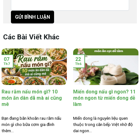
Các Bài Viết Khác
07
22
Th7
Th6
Rau răm nấu món gì? 10
Miến dong nấu gì ngon? 11
món ăn dân dã mà ai cũng
món ngon từ miến dong dễ
mê
làm
Bạn đang băn khoăn rau răm nấu
Miến dong là nguyên liệu quen
món gì cho bữa cơm gia đình
thuộc trong căn bếp Việt nhờ độ
thêm...
dai ngon...