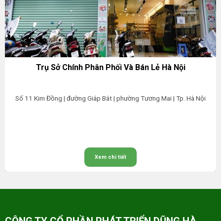
Trụ Sở Chính Phân Phối Và Bán Lẻ Hà Nội
Số 11 Kim Đồng | đường Giáp Bát | phường Tương Mai | Tp. Hà Nội
Xem chi tiết
CÔNG TY CỔ PHẦN PHÁT TRIỂN DŨNG HÀ