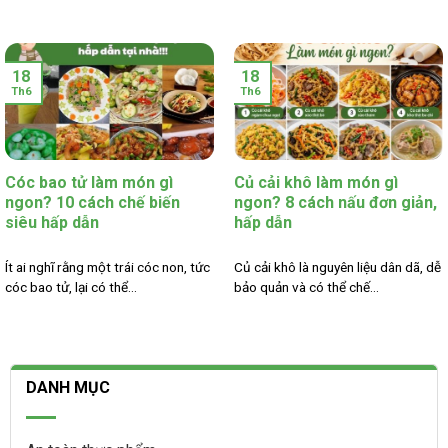
18
18
Th6
Th6
Cóc bao tử làm món gì
Củ cải khô làm món gì
ngon? 10 cách chế biến
ngon? 8 cách nấu đơn giản,
siêu hấp dẫn
hấp dẫn
Ít ai nghĩ rằng một trái cóc non, tức
Củ cải khô là nguyên liệu dân dã, dễ
cóc bao tử, lại có thể...
bảo quản và có thể chế...
DANH MỤC