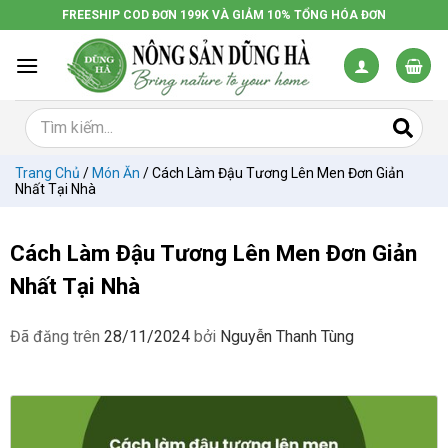
Chuyển
FREESHIP COD ĐƠN 199K VÀ GIẢM 10% TỔNG HÓA ĐƠN
đến
nội
dung
Trang Chủ
/
Món Ăn
/
Cách Làm Đậu Tương Lên Men Đơn Giản
Nhất Tại Nhà
Cách Làm Đậu Tương Lên Men Đơn Giản
Nhất Tại Nhà
Đã đăng trên
28/11/2024
bởi
Nguyễn Thanh Tùng