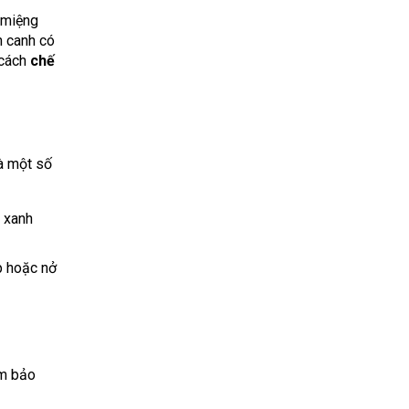
 miệng
n canh có
cách
chế
là một số
 xanh
p hoặc nở
ảm bảo