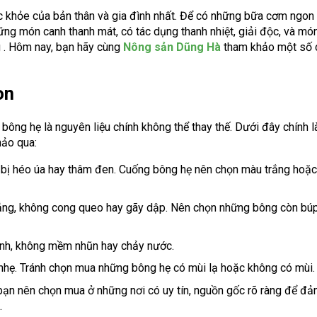
c khỏe của bản thân và gia đình nhất. Để có những bữa cơm ngon
ng món canh thanh mát, có tác dụng thanh nhiệt, giải độc, và mó
g . Hôm nay, bạn hãy cùng
Nông sản Dũng Hà
tham khảo một số 
on
 bông hẹ là nguyên liệu chính không thể thay thế. Dưới đây chính 
hảo qua:
 bị héo úa hay thâm đen. Cuống bông hẹ nên chọn màu trắng hoặc
hẳng, không cong queo hay gãy dập. Nên chọn những bông còn bú
ịnh, không mềm nhũn hay chảy nước.
 nhẹ. Tránh chọn mua những bông hẹ có mùi lạ hoặc không có mùi.
bạn nên chọn mua ở những nơi có uy tín, nguồn gốc rõ ràng để đ
.