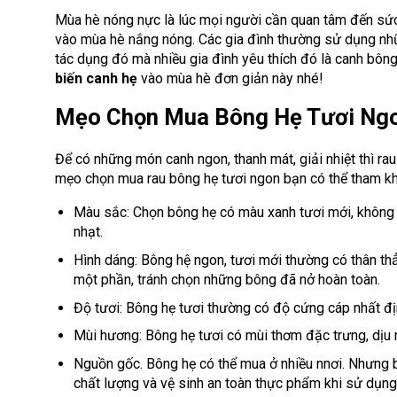
Mùa hè nóng nực là lúc mọi người cần quan tâm đến sứ
vào mùa hè nắng nóng. Các gia đình thường sử dụng nhữ
tác dụng đó mà nhiều gia đình yêu thích đó là canh bôn
biến canh hẹ
vào mùa hè đơn giản này nhé!
Mẹo Chọn Mua Bông Hẹ Tươi Ng
Để có những món canh ngon, thanh mát, giải nhiệt thì rau
mẹo chọn mua rau bông hẹ tươi ngon bạn có thể tham k
Màu sắc: Chọn bông hẹ có màu xanh tươi mới, không
nhạt.
Hình dáng: Bông hệ ngon, tươi mới thường có thân t
một phần, tránh chọn những bông đã nở hoàn toàn.
Độ tươi: Bông hẹ tươi thường có độ cứng cáp nhất đ
Mùi hương: Bông hẹ tươi có mùi thơm đặc trưng, dịu
Nguồn gốc. Bông hẹ có thể mua ở nhiều nnơi. Nhưng 
chất lượng và vệ sinh an toàn thực phẩm khi sử dụng