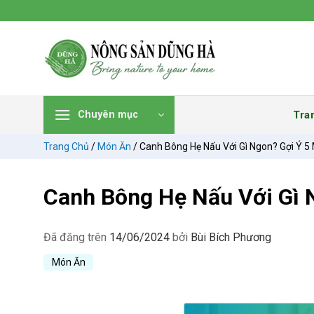
Chuyển
đến
nội
dung
Tra
Chuyên mục
Trang Chủ
/
Món Ăn
/
Canh Bông Hẹ Nấu Với Gì Ngon? Gợi Ý 
Canh Bông Hẹ Nấu Với Gì 
Đã đăng trên
14/06/2024
bởi
Bùi Bích Phương
Món Ăn