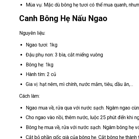
Mùa vụ: Mặc dù bông hẹ tươi có thể mua quanh, như
Canh Bông Hẹ Nấu Ngao
Nguyên liệu:
Ngao tươi: 1kg
Đậu phụ non: 3 bìa, cắt miếng vuông
Bông hẹ: 1kg
Hành tím: 2 củ
Gia vị: hạt nêm, mì chính, nước mắm, tiêu, dầu ăn,…
Cách làm:
Ngao mua về, rửa qua với nước sạch. Ngâm ngao cùn
Cho ngao vào nồi, thêm nước, luộc 25 phút đến khi ng
Bông hẹ mua về, rửa với nước sạch. Ngâm bông hẹ với 
Cắt bỏ phần gốc già của bông hẹ. Cắt bông hẹ thành