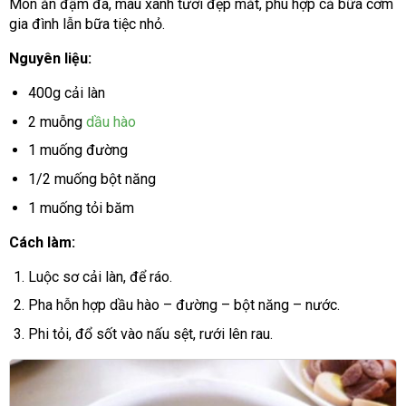
Món ăn đậm đà, màu xanh tươi đẹp mắt, phù hợp cả bữa cơm
gia đình lẫn bữa tiệc nhỏ.
Nguyên liệu:
400g cải làn
2 muỗng
dầu hào
1 muống đường
1/2 muống bột năng
1 muống tỏi băm
Cách làm:
Luộc sơ cải làn, để ráo.
Pha hỗn hợp dầu hào – đường – bột năng – nước.
Phi tỏi, đổ sốt vào nấu sệt, rưới lên rau.