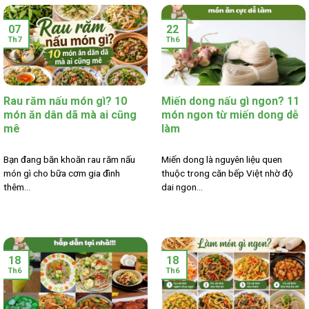
07
22
Th7
Th6
Rau răm nấu món gì? 10
Miến dong nấu gì ngon? 11
món ăn dân dã mà ai cũng
món ngon từ miến dong dễ
mê
làm
Bạn đang băn khoăn rau răm nấu
Miến dong là nguyên liệu quen
món gì cho bữa cơm gia đình
thuộc trong căn bếp Việt nhờ độ
thêm...
dai ngon...
18
18
Th6
Th6