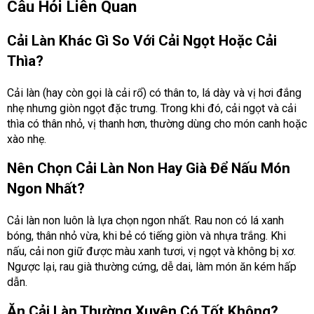
Câu Hỏi Liên Quan
Cải Làn Khác Gì So Với Cải Ngọt Hoặc Cải
Thìa?
Cải làn (hay còn gọi là cải rổ) có thân to, lá dày và vị hơi đắng
nhẹ nhưng giòn ngọt đặc trưng. Trong khi đó, cải ngọt và cải
thìa có thân nhỏ, vị thanh hơn, thường dùng cho món canh hoặc
xào nhẹ.
Nên Chọn Cải Làn Non Hay Già Để Nấu Món
Ngon Nhất?
Cải làn non luôn là lựa chọn ngon nhất. Rau non có lá xanh
bóng, thân nhỏ vừa, khi bẻ có tiếng giòn và nhựa trắng. Khi
nấu, cải non giữ được màu xanh tươi, vị ngọt và không bị xơ.
Ngược lại, rau già thường cứng, dễ dai, làm món ăn kém hấp
dẫn.
Ăn Cải Làn Thường Xuyên Có Tốt Không?