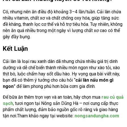
Có, nhưng nên ăn điều độ khoảng 3–4 lần/tuần. Cải làn chứa
nhiều vitamin, chất xơ và chất chống oxy hóa, giúp tăng sức
đề kháng, thanh lọc cơ thể và hỗ trợ tiêu hóa. Tuy nhiên, không
nên ăn quá nhiều trong một ngày vì lượng chất xơ cao có thể
gây đầy bụng.
Kết Luận
Cải làn là loại rau xanh dân dã nhưng chứa nhiều giá trị dinh
dưỡng và dễ chế biến thành nhiều món ngon như xào tỏi, xào
thịt bò, luộc chấm hay sốt dầu hào. Hy vọng qua bài viết này,
bạn đã có thêm ý tưởng cho câu hỏi “
cải làn nấu món gì
ngon
” để làm phong phú hơn bữa cơm gia đình.
Để bữa ăn thêm trọn vẹn và an toàn, hãy chọn mua
rau củ quả
sạch
, tươi ngon tại Nông sản Dũng Hà – nơi cung cấp thực
phẩm chất lượng, đảm bảo nguồn gốc rõ ràng và giao hàng
tận nơi.Tham khảo ngay tại website:
nongsandungha.com