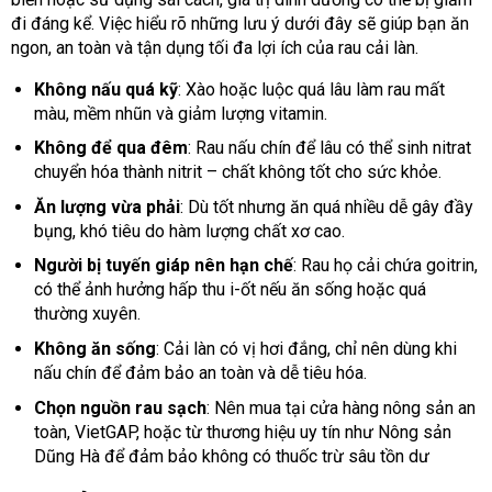
đi đáng kể. Việc hiểu rõ những lưu ý dưới đây sẽ giúp bạn ăn
ngon, an toàn và tận dụng tối đa lợi ích của rau cải làn.
Không nấu quá kỹ
: Xào hoặc luộc quá lâu làm rau mất
màu, mềm nhũn và giảm lượng vitamin.
Không để qua đêm
: Rau nấu chín để lâu có thể sinh nitrat
chuyển hóa thành nitrit – chất không tốt cho sức khỏe.
Ăn lượng vừa phải
: Dù tốt nhưng ăn quá nhiều dễ gây đầy
bụng, khó tiêu do hàm lượng chất xơ cao.
Người bị tuyến giáp nên hạn chế
: Rau họ cải chứa goitrin,
có thể ảnh hưởng hấp thu i-ốt nếu ăn sống hoặc quá
thường xuyên.
Không ăn sống
: Cải làn có vị hơi đắng, chỉ nên dùng khi
nấu chín để đảm bảo an toàn và dễ tiêu hóa.
Chọn nguồn rau sạch
: Nên mua tại cửa hàng nông sản an
toàn, VietGAP, hoặc từ thương hiệu uy tín như Nông sản
Dũng Hà để đảm bảo không có thuốc trừ sâu tồn dư