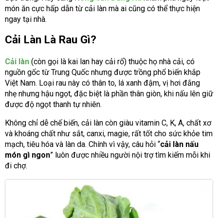
món ăn cực hấp dẫn từ cải làn mà ai cũng có thể thực hiện
ngay tại nhà.
Cải Làn Là Rau Gì?
Cải làn
(còn gọi là kai lan hay cải rổ) thuộc họ nhà cải, có
nguồn gốc từ Trung Quốc nhưng được trồng phổ biến khắp
Việt Nam. Loại rau này có thân to, lá xanh đậm, vị hơi đắng
nhẹ nhưng hậu ngọt, đặc biệt là phần thân giòn, khi nấu lên giữ
được độ ngọt thanh tự nhiên.
Không chỉ dễ chế biến, cải làn còn giàu vitamin C, K, A, chất xơ
và khoáng chất như sắt, canxi, magie, rất tốt cho sức khỏe tim
mạch, tiêu hóa và làn da. Chính vì vậy, câu hỏi “
cải làn nấu
món gì ngon
” luôn được nhiều người nội trợ tìm kiếm mỗi khi
đi chợ.