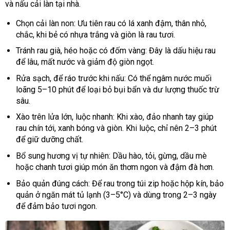
và nấu cải làn tại nhà.
Chọn cải làn non: Ưu tiên rau có lá xanh đậm, thân nhỏ,
chắc, khi bẻ có nhựa trắng và giòn là rau tươi.
Tránh rau già, héo hoặc có đốm vàng: Đây là dấu hiệu rau
để lâu, mất nước và giảm độ giòn ngọt.
Rửa sạch, để ráo trước khi nấu: Có thể ngâm nước muối
loãng 5–10 phút để loại bỏ bụi bẩn và dư lượng thuốc trừ
sâu.
Xào trên lửa lớn, luộc nhanh: Khi xào, đảo nhanh tay giúp
rau chín tới, xanh bóng và giòn. Khi luộc, chỉ nên 2–3 phút
để giữ dưỡng chất.
Bổ sung hương vị tự nhiên: Dầu hào, tỏi, gừng, dầu mè
hoặc chanh tươi giúp món ăn thơm ngon và đậm đà hơn.
Bảo quản đúng cách: Để rau trong túi zip hoặc hộp kín, bảo
quản ở ngăn mát tủ lạnh (3–5°C) và dùng trong 2–3 ngày
để đảm bảo tươi ngon.