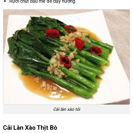
Rưới chút dầu mè để dậy hương.
Cải làn xào tỏi
Cải Làn Xào Thịt Bò