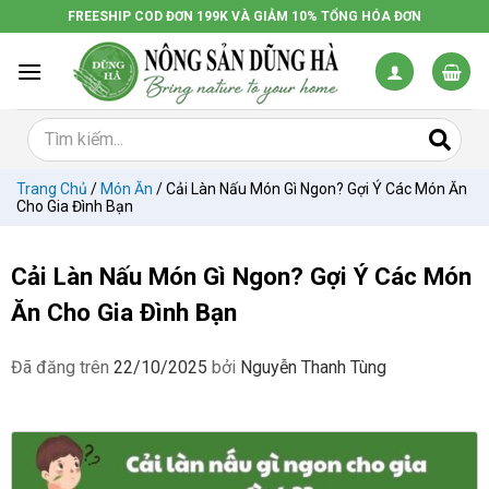
Chuyển
FREESHIP COD ĐƠN 199K VÀ GIẢM 10% TỔNG HÓA ĐƠN
đến
nội
dung
Trang Chủ
/
Món Ăn
/
Cải Làn Nấu Món Gì Ngon? Gợi Ý Các Món Ăn
Cho Gia Đình Bạn
Cải Làn Nấu Món Gì Ngon? Gợi Ý Các Món
Ăn Cho Gia Đình Bạn
Đã đăng trên
22/10/2025
bởi
Nguyễn Thanh Tùng