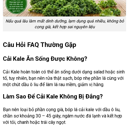
Nấu quá lâu làm mất dinh dưỡng, lạm dụng quá nhiều, không bỏ
cọng già, kết hợp sai nguyên liệu
Câu Hỏi FAQ Thường Gặp
Cải Kale Ăn Sống Được Không?
Cải Kale hoàn toàn có thể ăn sống dưới dạng salad hoặc sinh
tố, tuy nhiên, bạn nên rửa thật sạch, bóp nhẹ phần lá cùng với
một chút dầu ô liu để làm lá rau mềm, giảm vị hăng.
Làm Sao Để Cải Kale Không Bị Đắng?
Bạn nên loại bỏ phần cọng già, bóp lá cải kale với dầu ô liu,
chần sơ khoảng 30 – 45 giây, ngâm nước đá lạnh và kết hợp
với tỏi, chanh hoặc trái cây ngọt.