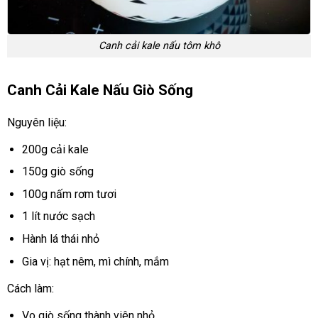
Canh cải kale nấu tôm khô
Canh Cải Kale Nấu Giò Sống
Nguyên liệu:
200g cải kale
150g giò sống
100g nấm rơm tươi
1 lít nước sạch
Hành lá thái nhỏ
Gia vị: hạt nêm, mì chính, mắm
Cách làm:
Vo giò sống thành viên nhỏ