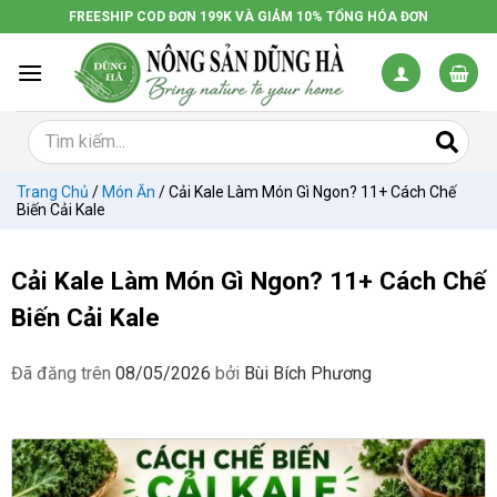
Chuyển
FREESHIP COD ĐƠN 199K VÀ GIẢM 10% TỔNG HÓA ĐƠN
đến
nội
dung
Trang Chủ
/
Món Ăn
/
Cải Kale Làm Món Gì Ngon? 11+ Cách Chế
Biến Cải Kale
Cải Kale Làm Món Gì Ngon? 11+ Cách Chế
Biến Cải Kale
Đã đăng trên
08/05/2026
bởi
Bùi Bích Phương