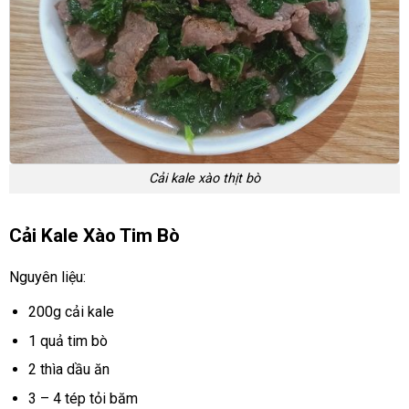
Cải kale xào thịt bò
Cải Kale Xào Tim Bò
Nguyên liệu:
200g cải kale
1 quả tim bò
2 thìa dầu ăn
3 – 4 tép tỏi băm