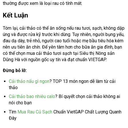
thường được xem là loại rau có tính mát.
Kết Luận
Tóm lại, cải thảo có thể ăn sống nếu rau tươi, sạch, không dập
úng và được rửa kỹ trước khi dùng. Tuy nhiên, người bụng yếu,
đau dạ dày, trẻ nhỏ, người cao tuổi hoặc mẹ bầu tiêu hóa kém
nên ưu tiên ăn chín. Để yên tâm hơn cho bữa ăn gia đình, bạn
có thể chọn mua cải thảo tươi sạch tại Siêu thị Nông sản
Dũng Hà với nguồn gốc uy tín và đạt chuẩn VIETGAP.
Đừng bỏ lỡ:
Cải thảo nấu gì ngon
? TOP 13 món ngon dễ làm từ cải
thảo
Cải thảo bao nhiêu calo
? Bí quyết chọn cải thảo không ai
nói cho bạn
Tìm
Mua Rau Củ Sạch
Chuẩn VietGAP Chất Lượng Quanh
Đây