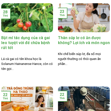
23
28
Th6
Th6
Bật mí tác dụng của cà gai
Thân súp lơ có ăn được
leo tuyệt vời để chữa bệnh
không? Lợi ích và món ngon
rất tốt
Khi chế biến súp lơ, đa số mọi
Lá cà gai có tên khoa học là
người thường có thói quen ăn
Solanum Hainanense Hance, còn có
phần...
tên gọi...
22
22
Th6
Th6