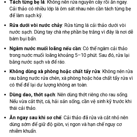
Tách từng bẹ lá
: Không nên rửa nguyên cây rồi ăn ngay.
Cải thảo có nhiều lớp lá ôm sát nhau nên cần tách từng bẹ
để làm sạch kỹ.
Rửa dưới vòi nước chảy
: Rửa từng lá cải thảo dưới vòi
nước sạch. Dùng tay chà nhẹ phần bẹ trắng vì đây là nơi dễ
bám bụi bẩn.
Ngâm nước muối loãng nếu cần
: Có thể ngâm cải thảo
trong nước muối loãng khoảng 5–10 phút. Sau đó, rửa lại
bằng nước sạch và để ráo.
Không dùng xà phòng hoặc chất tẩy rửa
: Không nên rửa
rau bằng nước rửa chén, xà phòng hoặc hóa chất tẩy rửa vì
có thể để lại dư lượng không an toàn.
Dùng dao, thớt sạch
: Nên dùng thớt riêng cho rau sống.
Nếu vừa cắt thịt, cá, hải sản sống, cần vệ sinh kỹ trước khi
thái cải thảo.
Ăn ngay sau khi sơ chế
: Cải thảo đã rửa và cắt nhỏ nên
dùng sớm để giữ độ giòn, vị ngon và hạn chế nguy cơ
nhiễm khuẩn.