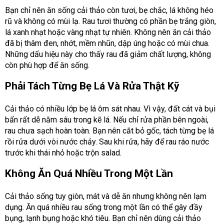
Bạn chỉ nên ăn sống cải thảo còn tươi, bẹ chắc, lá không héo
rũ và không có mùi lạ. Rau tươi thường có phần bẹ trắng giòn,
lá xanh nhạt hoặc vàng nhạt tự nhiên. Không nên ăn cải thảo
đã bị thâm đen, nhớt, mềm nhũn, dập úng hoặc có mùi chua.
Những dấu hiệu này cho thấy rau đã giảm chất lượng, không
còn phù hợp để ăn sống.
Phải Tách Từng Bẹ Lá Và Rửa Thật Kỹ
Cải thảo có nhiều lớp bẹ lá ôm sát nhau. Vì vậy, đất cát và bụi
bẩn rất dễ nằm sâu trong kẽ lá. Nếu chỉ rửa phần bên ngoài,
rau chưa sạch hoàn toàn. Bạn nên cắt bỏ gốc, tách từng bẹ lá
rồi rửa dưới vòi nước chảy. Sau khi rửa, hãy để rau ráo nước
trước khi thái nhỏ hoặc trộn salad.
Không Ăn Quá Nhiều Trong Một Lần
Cải thảo sống tuy giòn, mát và dễ ăn nhưng không nên lạm
dụng. Ăn quá nhiều rau sống trong một lần có thể gây đầy
bụng, lạnh bụng hoặc khó tiêu. Bạn chỉ nên dùng cải thảo