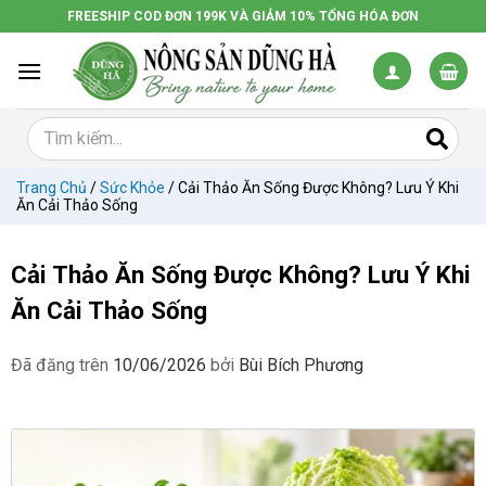
Chuyển
FREESHIP COD ĐƠN 199K VÀ GIẢM 10% TỔNG HÓA ĐƠN
đến
nội
dung
Trang Chủ
/
Sức Khỏe
/
Cải Thảo Ăn Sống Được Không? Lưu Ý Khi
Ăn Cải Thảo Sống
Cải Thảo Ăn Sống Được Không? Lưu Ý Khi
Ăn Cải Thảo Sống
Đã đăng trên
10/06/2026
bởi
Bùi Bích Phương