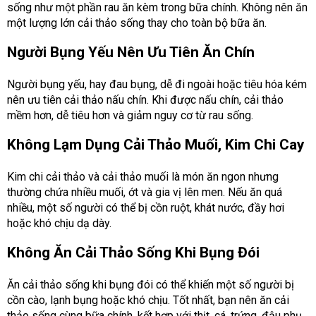
sống như một phần rau ăn kèm trong bữa chính. Không nên ăn
một lượng lớn cải thảo sống thay cho toàn bộ bữa ăn.
Người Bụng Yếu Nên Ưu Tiên Ăn Chín
Người bụng yếu, hay đau bụng, dễ đi ngoài hoặc tiêu hóa kém
nên ưu tiên cải thảo nấu chín. Khi được nấu chín, cải thảo
mềm hơn, dễ tiêu hơn và giảm nguy cơ từ rau sống.
Không Lạm Dụng Cải Thảo Muối, Kim Chi Cay
Kim chi cải thảo và cải thảo muối là món ăn ngon nhưng
thường chứa nhiều muối, ớt và gia vị lên men. Nếu ăn quá
nhiều, một số người có thể bị cồn ruột, khát nước, đầy hơi
hoặc khó chịu dạ dày.
Không Ăn Cải Thảo Sống Khi Bụng Đói
Ăn cải thảo sống khi bụng đói có thể khiến một số người bị
cồn cào, lạnh bụng hoặc khó chịu. Tốt nhất, bạn nên ăn cải
thảo sống cùng bữa chính, kết hợp với thịt, cá, trứng, đậu phụ