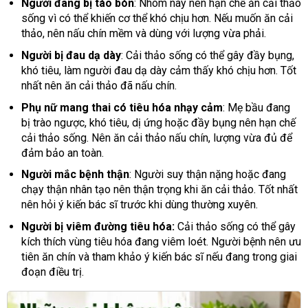
Người đang bị táo bón
: Nhóm này nên hạn chế ăn cải thảo
sống vì có thể khiến cơ thể khó chịu hơn. Nếu muốn ăn cải
thảo, nên nấu chín mềm và dùng với lượng vừa phải.
Người bị đau dạ dày
: Cải thảo sống có thể gây đầy bụng,
khó tiêu, làm người đau dạ dày cảm thấy khó chịu hơn. Tốt
nhất nên ăn cải thảo đã nấu chín.
Phụ nữ mang thai có tiêu hóa nhạy cảm
: Mẹ bầu đang
bị trào ngược, khó tiêu, dị ứng hoặc đầy bụng nên hạn chế
cải thảo sống. Nên ăn cải thảo nấu chín, lượng vừa đủ để
đảm bảo an toàn.
Người mắc bệnh thận
: Người suy thận nặng hoặc đang
chạy thận nhân tạo nên thận trọng khi ăn cải thảo. Tốt nhất
nên hỏi ý kiến bác sĩ trước khi dùng thường xuyên.
Người bị viêm đường tiêu hóa:
Cải thảo sống có thể gây
kích thích vùng tiêu hóa đang viêm loét. Người bệnh nên ưu
tiên ăn chín và tham khảo ý kiến bác sĩ nếu đang trong giai
đoạn điều trị.