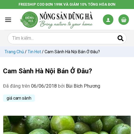
Chuyển
FREESHIP COD ĐƠN 199K VÀ GIẢM 10% TỔNG HÓA ĐƠN
đến
nội
dung
Trang Chủ
/
Tin Hot
/
Cam Sành Hà Nội Bán Ở Đâu?
Cam Sành Hà Nội Bán Ở Đâu?
Đã đăng trên
06/06/2018
bởi
Bùi Bích Phương
giá cam sành