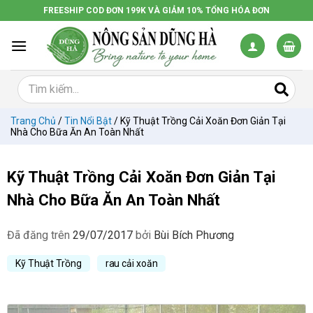
Chuyển
FREESHIP COD ĐƠN 199K VÀ GIẢM 10% TỔNG HÓA ĐƠN
đến
nội
dung
Trang Chủ
/
Tin Nổi Bật
/
Kỹ Thuật Trồng Cải Xoăn Đơn Giản Tại
Nhà Cho Bữa Ăn An Toàn Nhất
Kỹ Thuật Trồng Cải Xoăn Đơn Giản Tại
Nhà Cho Bữa Ăn An Toàn Nhất
Đã đăng trên
29/07/2017
bởi
Bùi Bích Phương
Kỹ Thuật Trồng
rau cải xoăn