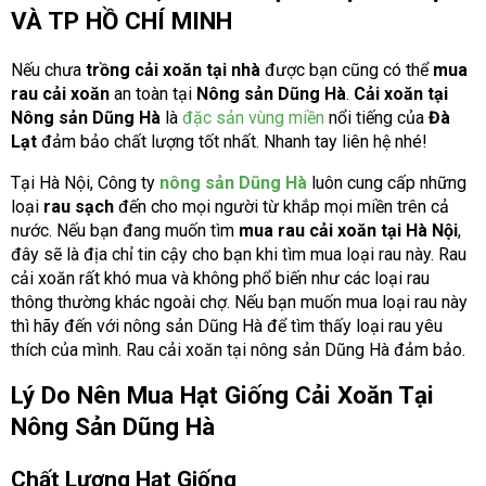
VÀ TP HỒ CHÍ MINH
Nếu chưa
trồng cải xoăn tại nhà
được bạn cũng có thể
mua
rau cải xoăn
an toàn tại
Nông sản Dũng Hà
.
Cải xoăn tại
Nông sản Dũng Hà
là
đặc sản vùng miền
nổi tiếng của
Đà
Lạt
đảm bảo chất lượng tốt nhất. Nhanh tay liên hệ nhé!
Tại Hà Nội, Công ty
nông sản Dũng Hà
luôn cung cấp những
loại
rau sạch
đến cho mọi người từ khắp mọi miền trên cả
nước. Nếu bạn đang muốn tìm
mua rau cải xoăn tại Hà Nội
,
đây sẽ là địa chỉ tin cậy cho bạn khi tìm mua loại rau này. Rau
cải xoăn rất khó mua và không phổ biến như các loại rau
thông thường khác ngoài chợ. Nếu bạn muốn mua loại rau này
thì hãy đến với nông sản Dũng Hà để tìm thấy loại rau yêu
thích của mình. Rau cải xoăn tại nông sản Dũng Hà đảm bảo.
Lý Do Nên Mua Hạt Giống Cải Xoăn Tại
Nông Sản Dũng Hà
Chất Lượng Hạt Giống