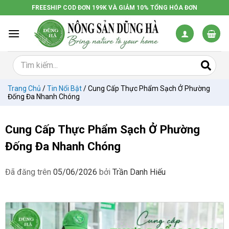
Chuyển
FREESHIP COD ĐƠN 199K VÀ GIẢM 10% TỔNG HÓA ĐƠN
đến
nội
dung
Trang Chủ
/
Tin Nổi Bật
/
Cung Cấp Thực Phẩm Sạch Ở Phường
Đống Đa Nhanh Chóng
Cung Cấp Thực Phẩm Sạch Ở Phường
Đống Đa Nhanh Chóng
Đã đăng trên
05/06/2026
bởi
Trần Danh Hiếu