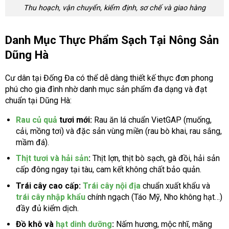
Thu hoạch, vận chuyển, kiểm định, sơ chế và giao hàng
Danh Mục Thực Phẩm Sạch Tại Nông Sản
Dũng Hà
Cư dân tại Đống Đa có thể dễ dàng thiết kế thực đơn phong
phú cho gia đình nhờ danh mục sản phẩm đa dạng và đạt
chuẩn tại Dũng Hà:
Rau củ quả
tươi mới:
Rau ăn lá chuẩn VietGAP (muống,
cải, mồng tơi) và đặc sản vùng miền (rau bò khai, rau sắng,
mầm đá).
Thịt tươi và hải sản
:
Thịt lợn, thịt bò sạch, gà đồi, hải sản
cấp đông ngay tại tàu, cam kết không chất bảo quản.
Trái cây cao cấp:
Trái cây nội địa
chuẩn xuất khẩu và
trái cây nhập khẩu
chính ngạch (Táo Mỹ, Nho không hạt…)
đầy đủ kiểm dịch.
Đồ khô và
hạt dinh dưỡng
:
Nấm hương, mộc nhĩ, măng