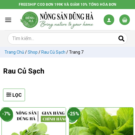
Chuyển
FREESHIP COD ĐƠN 199K VÀ GIẢM 10% TỔNG HÓA ĐƠN
đến
nội
dung
Trang Chủ
/
Shop
/
Rau Củ Sạch
/
Trang 7
Rau Củ Sạch
LỌC
-7%
-25%