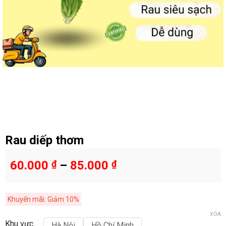
Rau diếp thơm
60.000
₫
–
85.000
₫
Khuyến mãi: Giảm 10%
XÓA
Khu vực
Hà Nội
Hồ Chí Minh