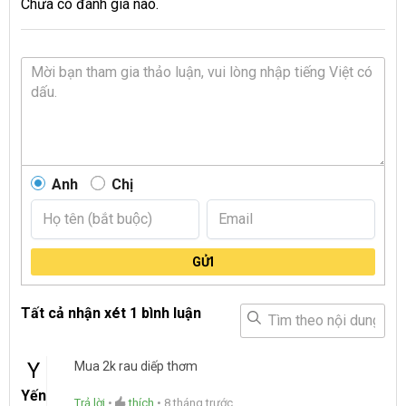
Chưa có đánh giá nào.
Anh
Chị
GỬI
Tất cả nhận xét
1 bình luận
Y
Mua 2k rau diếp thơm
Yến
Trả lời
•
thích
•
8 tháng trước