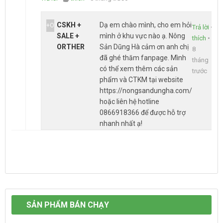
CSKH +
Dạ em chào mình, cho em hỏi
+O
Trả lời
•
SALE +
mình ở khu vực nào ạ. Nông
thích
•
ORTHER
Sản Dũng Hà cảm ơn anh chị
8
đã ghé thăm fanpage. Mình
tháng
có thể xem thêm các sản
trước
phẩm và CTKM tại website
https://nongsandungha.com/
hoặc liên hệ hotline
0866918366 để được hỗ trợ
nhanh nhất ạ!
SẢN PHẨM BÁN CHẠY