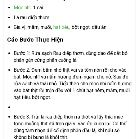
Mộc nhĩ
: 1 cái
Lá rau diếp thơm
Gia vị: mắm, muối,
hạt tiêu
, bột ngọt, dầu ăn
Các Bước Thực Hiện
Bước 1: Rửa sạch Rau diếp thơm, dùng dao để cắt bỏ
phần gân cứng phần cuống lá.
Bước 2: Đem băm nhỏ thịt vai và tôm nõn rồi cho vào
bát. Mộc nhĩ và nấm hương đem ngâm cho nở. Sau đó
rửa sạch và thái nhỏ. Tiếp theo cho mộc nhĩ nấm hương
vào bát thịt rồi trộn đều với 1 chút hạt nêm, mắm, muối,
hạt tiêu, bột ngọt.
Bước 3: Trải lá rau diếp thơm ra thớt và lấy thìa múc
từng muỗng thịt đã trộn gia vị vào rồi cuộn lại. Có thể
dùng tăm nhọn để cố định phần đầu lá, khi nấu sẽ
không bị bung lá khỏi thịt.