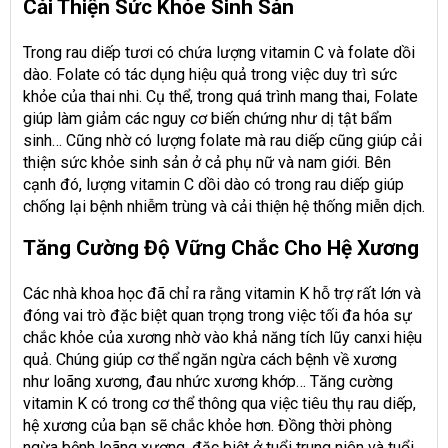
Cải Thiện Sức Khỏe Sinh Sản
Trong rau diếp tươi có chứa lượng vitamin C và folate dồi
dào. Folate có tác dụng hiệu quả trong việc duy trì sức
khỏe của thai nhi. Cụ thể, trong quá trình mang thai, Folate
giúp làm giảm các nguy cơ biến chứng như dị tật bẩm
sinh… Cũng nhờ có lượng folate mà rau diếp cũng giúp cải
thiện sức khỏe sinh sản ở cả phụ nữ và nam giới. Bên
cạnh đó, lượng vitamin C dồi dào có trong rau diếp giúp
chống lại bệnh nhiễm trùng và cải thiện hệ thống miễn dịch.
Tăng Cường Độ Vững Chắc Cho Hệ Xương
Các nhà khoa học đã chỉ ra rằng vitamin K hỗ trợ rất lớn và
đóng vai trò đặc biệt quan trọng trong việc tối đa hóa sự
chắc khỏe của xương nhờ vào khả năng tích lũy canxi hiệu
quả. Chúng giúp cơ thể ngăn ngừa cách bệnh về xương
như loãng xương, đau nhức xương khớp… Tăng cường
vitamin K có trong cơ thể thông qua việc tiêu thụ rau diếp,
hệ xương của bạn sẽ chắc khỏe hơn. Đồng thời phòng
ngừa bệnh loãng xương, đặc biệt ở tuổi trung niên và tuổi