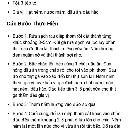
Tỏi: 3 tép tỏi
Gia vị: Hạt nêm, nước mắm, dầu ăn, dầu hào…
Các Bước Thực Hiện
Bước 1: Rửa sạch rau diếp thơm rồi cắt thành từng
khúc khoảng 3-5cm. Đùi gà rửa sạch và lọc lấy phần
thịt. sau đó thái lát thành miếng vừa ăn. Nấm hương
đem ngâm nở và thái thành sợi nhỏ.
Bước 2: Bắc chảo lên bếp cùng 1 chút dầu ăn. Đun
nóng dầu ăn trong chảo rồi cho tỏi vào phi thơm. Sau
đó cho thịt gà vào xào đến khi thịt săn lại. Nêm nếm
thêm gia vị tùy khẩu vị gia đình bạn: chút nước mắm,
hạt nêm, dầu hào. Đảo tiếp tầm 3-5 phút nữa cho thịt
gà thấm đều gia vị.
Bước 3: Thêm nấm hương vào đảo sơ qua.
Bước 4: Cuối cùng, đổ rau diếp thơm cắt khúc vào chảo
đảo đều thêm khoảng 2-3 phút ở lửa lớn cho chín. Nêm
nếm lại một lần nữa cho vị vừa ăn rồi tắt bếp. Đổ ra đĩa