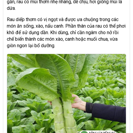
gần, rau có mùi thơm nhẹ nhàng, dễ chịu, hơi giống mùi lá
dứa.
Rau diếp thơm có vị ngọt và được ưa chuộng trong các
món ăn sống, xào, nấu canh. Phần thân của rau có thể phơi
khô để sử dụng dần. Khi dùng, chỉ cần ngâm cho nở rồi
chế biến thành các món xào, canh hoặc muối chua, vừa
giòn ngon lại bổ dưỡng.