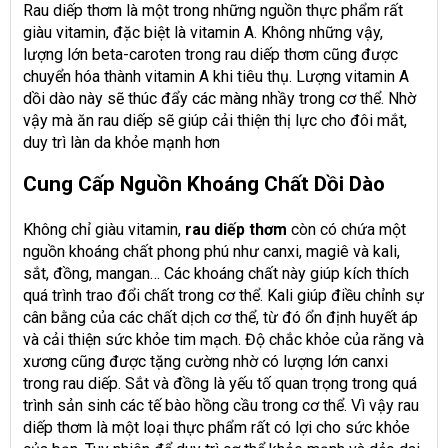
Rau diếp thơm là một trong những nguồn thực phẩm rất
giàu vitamin, đặc biệt là vitamin A. Không những vậy,
lượng lớn beta-caroten trong rau diếp thơm cũng được
chuyển hóa thành vitamin A khi tiêu thụ. Lượng vitamin A
dồi dào này sẽ thúc đẩy các màng nhầy trong cơ thể. Nhờ
vậy mà ăn rau diếp sẽ giúp cải thiện thị lực cho đôi mắt,
duy trì làn da khỏe mạnh hơn
Cung Cấp Nguồn Khoáng Chất Dồi Dào
Không chỉ giàu vitamin,
rau diếp thơm
còn có chứa một
nguồn khoáng chất phong phú như canxi, magiê và kali,
sắt, đồng, mangan… Các khoáng chất này giúp kích thích
quá trình trao đổi chất trong cơ thể. Kali giúp điều chỉnh sự
cân bằng của các chất dịch cơ thể, từ đó ổn định huyết áp
và cải thiện sức khỏe tim mạch. Độ chắc khỏe của răng và
xương cũng được tặng cường nhờ có lượng lớn canxi
trong rau diếp. Sắt và đồng là yếu tố quan trọng trong quá
trình sản sinh các tế bào hồng cầu trong cơ thể. Vì vậy rau
diếp thơm là một loại thực phẩm rất có lợi cho sức khỏe