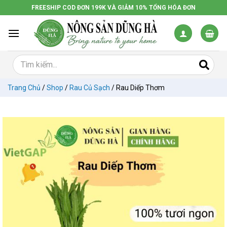
Chuyển
FREESHIP COD ĐƠN 199K VÀ GIẢM 10% TỔNG HÓA ĐƠN
đến
nội
dung
Trang Chủ
/
Shop
/
Rau Củ Sạch
/
Rau Diếp Thơm