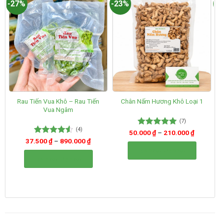
-27%
-23%
-
Rau Tiến Vua Khô – Rau Tiến
Chân Nấm Hương Khô Loại 1
Vua Ngâm
(7)
(4)
50.000
Được xếp
₫
–
210.000
₫
hạng
5.00
37.500
Được xếp
₫
–
890.000
₫
5 sao
hạng
4.50
Lựa chọn tùy chọn
5 sao
Lựa chọn tùy chọn
Sản
Sản
phẩm
phẩm
này
này
có
có
nhiều
nhiều
biến
biến
thể.