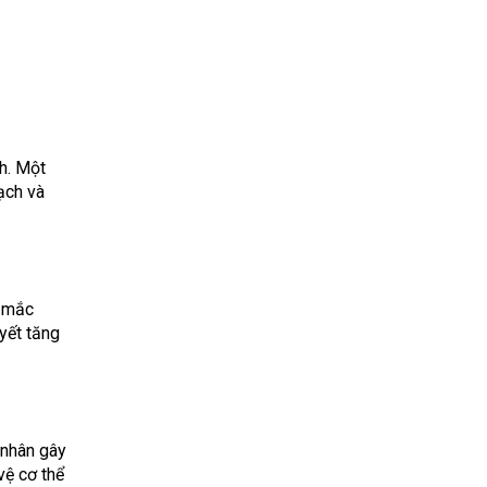
h. Một
ạch và
i mắc
yết tăng
 nhân gây
vệ cơ thể