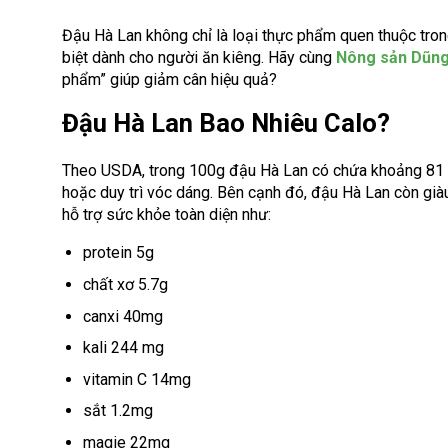
Đậu Hà Lan không chỉ là loại thực phẩm quen thuộc trong
biệt dành cho người ăn kiêng. Hãy cùng
Nông sản Dũn
phẩm” giúp giảm cân hiệu quả?
Đậu Hà Lan Bao Nhiêu Calo?
Theo USDA, trong 100g đậu Hà Lan có chứa khoảng 81 c
hoặc duy trì vóc dáng. Bên cạnh đó, đậu Hà Lan còn giàu
hỗ trợ sức khỏe toàn diện như:
protein 5g
chất xơ 5.7g
canxi 40mg
kali 244 mg
vitamin C 14mg
sắt 1.2mg
magie 22mg