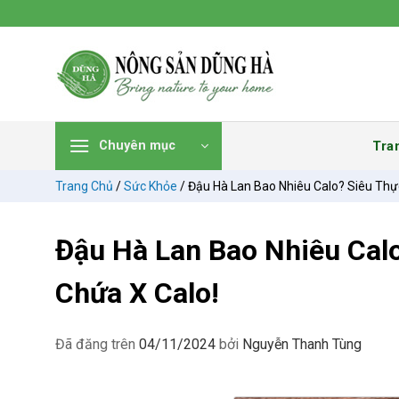
Chuyển
đến
nội
dung
Tra
Chuyên mục
Trang Chủ
/
Sức Khỏe
/
Đậu Hà Lan Bao Nhiêu Calo? Siêu Thự
Đậu Hà Lan Bao Nhiêu Cal
Chứa X Calo!
Đã đăng trên
04/11/2024
bởi
Nguyễn Thanh Tùng