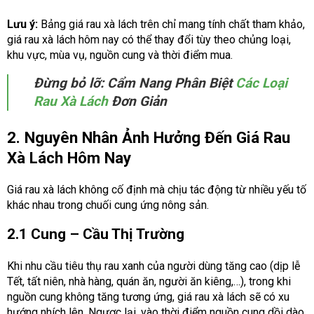
Lưu ý:
Bảng giá rau xà lách trên chỉ mang tính chất tham khảo,
giá rau xà lách hôm nay có thể thay đổi tùy theo chủng loại,
khu vực, mùa vụ, nguồn cung và thời điểm mua.
Đừng bỏ lỡ: Cẩm Nang Phân Biệt
Các Loại
Rau Xà Lách
Đơn Giản
2. Nguyên Nhân Ảnh Hưởng Đến Giá Rau
Xà Lách Hôm Nay
Giá rau xà lách không cố định mà chịu tác động từ nhiều yếu tố
khác nhau trong chuối cung ứng nông sản.
2.1 Cung – Cầu Thị Trường
Khi nhu cầu tiêu thụ rau xanh của người dùng tăng cao (dịp lễ
Tết, tất niên, nhà hàng, quán ăn, người ăn kiêng,…), trong khi
nguồn cung không tăng tương ứng, giá rau xà lách sẽ có xu
hướng nhích lên. Ngược lại, vào thời điểm nguồn cung dồi dào,