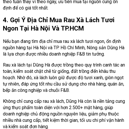
theo tuần thay vì theo ngày, ưu tiên mua tại nguồn cung ổn
định để có giá tốt nhất.
4. Gợi Ý Địa Chỉ Mua Rau Xà Lách Tươi
Ngon Tại Hà Nội Và TP.HCM
Nếu bạn đang tìm địa chỉ mua rau xà lách tươi ngon, ổn định
nguồn hàng tại Hà Nội và TP. Hồ Chí Minh, Nông sản Dũng Hà
là lựa chọn được nhiều doanh nghiệp F&B tin tưởng.
Rau xà lách tại Dũng Hà được trồng theo quy trình canh tác an
toàn, kiểm soát chặt chẽ từ giống, đất trồng đến khâu thu
hoạch. Nhờ đó, xà lách luôn giữ được độ tươi xanh, giòn ngọt
tự nhiên, đáp ứng tốt nhu cầu sử dụng cho nhà hàng, quán ăn,
bếp ăn công nghiệp và chuỗi F&B.
Không chỉ cung cấp rau xà lách, Dũng Hà còn là nền tảng cung
ứng thực phẩm toàn diện với hơn 2.500+ mặt hàng, giúp
doanh nghiệp chủ động nguồn nguyên liệu, giảm phụ thuộc
nhiều nhà cung cấp, tiết kiệm thời gian, tối ưu chi phí vận hành
và kiểm soát đơn hàng.