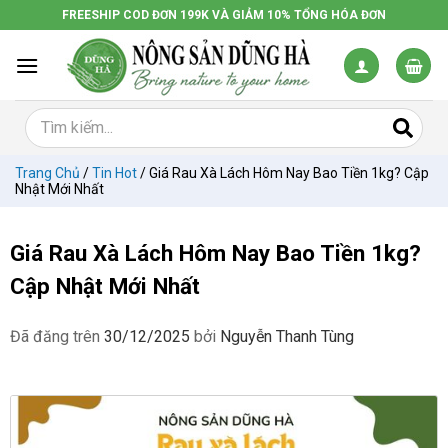
Chuyển
FREESHIP COD ĐƠN 199K VÀ GIẢM 10% TỔNG HÓA ĐƠN
đến
nội
dung
Trang Chủ
/
Tin Hot
/
Giá Rau Xà Lách Hôm Nay Bao Tiền 1kg? Cập
Nhật Mới Nhất
Giá Rau Xà Lách Hôm Nay Bao Tiền 1kg?
Cập Nhật Mới Nhất
Đã đăng trên
30/12/2025
bởi
Nguyễn Thanh Tùng