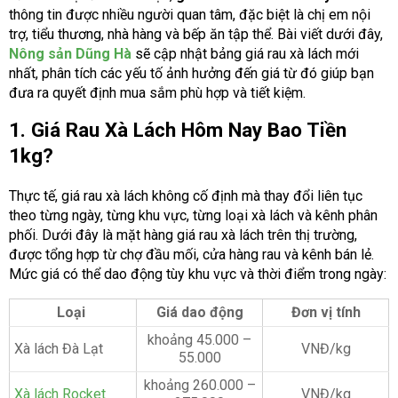
thông tin được nhiều người quan tâm, đặc biệt là chị em nội
trợ, tiểu thương, nhà hàng và bếp ăn tập thể. Bài viết dưới đây,
Nông sản Dũng Hà
sẽ cập nhật bảng giá rau xà lách mới
nhất, phân tích các yếu tố ảnh hưởng đến giá từ đó giúp bạn
đưa ra quyết định mua sắm phù hợp và tiết kiệm.
1. Giá Rau Xà Lách Hôm Nay Bao Tiền
1kg?
Thực tế, giá rau xà lách không cố định mà thay đổi liên tục
theo từng ngày, từng khu vực, từng loại xà lách và kênh phân
phối. Dưới đây là mặt hàng giá rau xà lách trên thị trường,
được tổng hợp từ chợ đầu mối, cửa hàng rau và kênh bán lẻ.
Mức giá có thể dao động tùy khu vực và thời điểm trong ngày:
Loại
Giá dao động
Đơn vị tính
khoảng 45.000 –
Xà lách Đà Lạt
VNĐ/kg
55.000
khoảng 260.000 –
Xà lách Rocket
VNĐ/kg