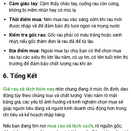
Cảm giác tay:
Cầm thấy chắc tay, cuống rau còn cứng,
không bị mềm nhũn hay có mùi lạ
Thời điểm mua:
Nên mua rau vào sáng sớm khi rau mới
được nhập về để đảm bảo độ tươi ngon và mọng nước
Kiểm tra gốc rau:
Gốc rau phải có màu trắng hoặc xanh
nhạt, nếu gốc thâm đen là rau đã để từ lâu
Địa điểm mua:
Ngoài mua tại chợ, bạn có thể chọn mua
rau tại các siêu thị lớn lâu năm, có uy tin, có tên tuổi trên thị
trường để đảm bảo chất lượng rau khi ăn
6. Tổng Kết
Giá rau xà lách hôm nay
nhìn chung đang ở mức ổn định, dao
động tùy theo chủng loại và chất lượng. Việc nắm rõ mặt
bằng giá, các yếu tố ảnh hưởng và kinh nghiệm chọn mua sẽ
giúp người tiêu dùng và người kinh doanh chủ động hơn trong
chi tiêu và kế hoạch nhập hàng.
Nếu bạn đang tìm nơi
mua rau xà lách sạch
, rõ nguồn gốc,