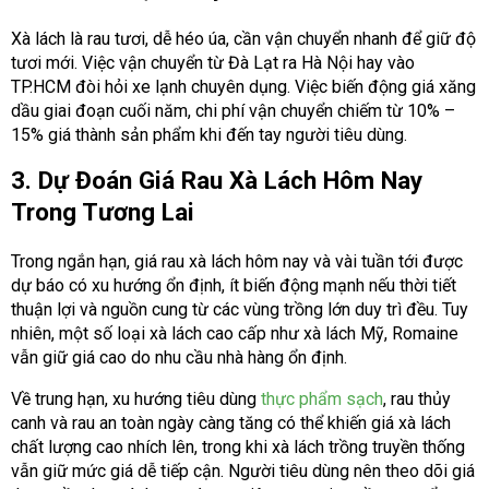
Xà lách là rau tươi, dễ héo úa, cần vận chuyển nhanh để giữ độ
tươi mới. Việc vận chuyển từ Đà Lạt ra Hà Nội hay vào
TP.HCM đòi hỏi xe lạnh chuyên dụng. Việc biến động giá xăng
dầu giai đoạn cuối năm, chi phí vận chuyển chiếm từ 10% –
15% giá thành sản phẩm khi đến tay người tiêu dùng.
3. Dự Đoán Giá Rau Xà Lách Hôm Nay
Trong Tương Lai
Trong ngắn hạn, giá rau xà lách hôm nay và vài tuần tới được
dự báo có xu hướng ổn định, ít biến động mạnh nếu thời tiết
thuận lợi và nguồn cung từ các vùng trồng lớn duy trì đều. Tuy
nhiên, một số loại xà lách cao cấp như xà lách Mỹ, Romaine
vẫn giữ giá cao do nhu cầu nhà hàng ổn định.
Về trung hạn, xu hướng tiêu dùng
thực phẩm sạch
, rau thủy
canh và rau an toàn ngày càng tăng có thể khiến giá xà lách
chất lượng cao nhích lên, trong khi xà lách trồng truyền thống
vẫn giữ mức giá dễ tiếp cận. Người tiêu dùng nên theo dõi giá