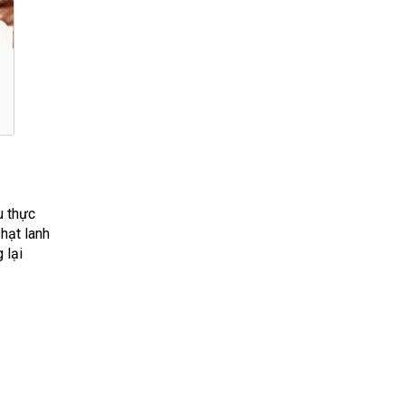
u thực
hạt lanh
 lại