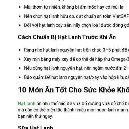
Mùi thơm tự nhiên, không bị ẩm mốc hay có mùi lạ.
Nên chọn hạt lanh hữu cơ, đạt chuẩn an toàn VietGA
Đối với hạt lanh xay sẵn, hãy chọn loại được đóng gói
Cách Chuẩn Bị Hạt Lanh Trước Khi Ăn
Rang nhẹ hạt lanh nguyên hạt trên chảo 3–5 phút để 
Xay mịn bằng máy xay để cơ thể dễ hấp thu Omega‑3 v
Nếu dùng hạt lanh nguyên hạt: nên ngâm nước ấm 2–3 
Bảo quản: Để hạt lanh nguyên hạt/xay vào hộp kín, cấ
10 Món Ăn Tốt Cho Sức Khỏe Khô
Hạt lanh
ăn như thế nào để vừa bổ dưỡng vừa dễ chế biế
mà còn có thể biến tấu thành nhiều món ngon lành mạnh.
bạn nên thử ngay.
Sữa Hạt Lanh