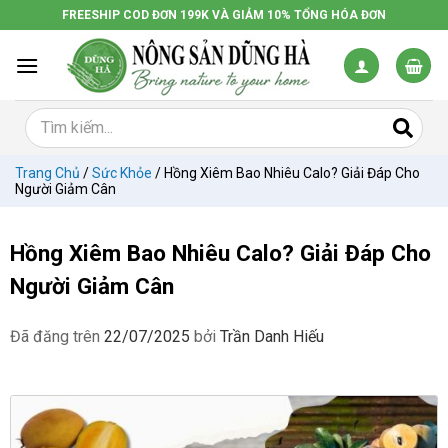
Chuyển
FREESHIP COD ĐƠN 199K VÀ GIẢM 10% TỔNG HÓA ĐƠN
đến
nội
dung
Trang Chủ
/
Sức Khỏe
/
Hồng Xiêm Bao Nhiêu Calo? Giải Đáp Cho
Người Giảm Cân
Hồng Xiêm Bao Nhiêu Calo? Giải Đáp Cho
Người Giảm Cân
Đã đăng trên
22/07/2025
bởi
Trần Danh Hiếu