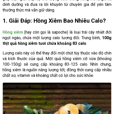
dinh dưỡng và đưa ra lời khuyên từ chuyên gia để yên tâm
thưởng thức mà vẫn giữ dáng.
1. Giải Đáp: Hồng Xiêm Bao Nhiêu Calo?
Hồng xiêm
(hay còn gọi là sapoche) là loại trái cây nhiệt đới
ngọt ngào, chứa một lượng calo tương đối. Trung bình,
100g
thịt quả hồng xiêm tươi chứa khoảng 83 calo
.
Lượng calo này có thể thay đổi một chút tùy thuộc vào độ chín
và kích thước của quả. Một quả hồng xiêm cỡ vừa (khoảng
100-150g) sẽ cung cấp khoảng 83-125 calo. Nhìn chung,
hồng xiêm là nguồn năng lượng tốt, đồng thời cung cấp nhiều
chất xơ, vitamin và khoáng chất có lợi cho sức khỏe.