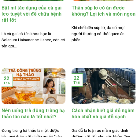
Bật mí tác dụng của cà gai
Thân súp lơ có ăn được
leo tuyệt vời để chữa bệnh
không? Lợi ích và món ngon
rất tốt
Khi chế biến súp lơ, đa số mọi
Lá cà gai có tên khoa học là
người thường có thói quen ăn
Solanum Hainanense Hance, còn có
phần...
tên gọi...
22
22
Th6
Th6
Nên uống trà đông trùng hạ
Cách nhận biết giá đỗ ngâm
thảo lúc nào là tốt nhất?
hóa chất và giá đỗ sạch
Đông trùng hạ thảo là một dược
Giá đỗ là loại rau mầm giàu dinh
liệu quý được rất nhiều người “săn
dưỡng, rất tốt cho sức khỏe. Tuy...