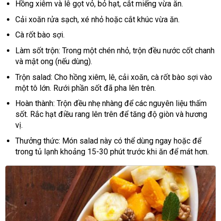
Hồng xiêm và lê gọt vỏ, bỏ hạt, cắt miếng vừa ăn.
Cải xoăn rửa sạch, xé nhỏ hoặc cắt khúc vừa ăn.
Cà rốt bào sợi.
Làm sốt trộn: Trong một chén nhỏ, trộn đều nước cốt chanh
và mật ong (nếu dùng).
Trộn salad: Cho hồng xiêm, lê, cải xoăn, cà rốt bào sợi vào
một tô lớn. Rưới phần sốt đã pha lên trên.
Hoàn thành: Trộn đều nhẹ nhàng để các nguyên liệu thấm
sốt. Rắc hạt điều rang lên trên để tăng độ giòn và hương
vị.
Thưởng thức: Món salad này có thể dùng ngay hoặc để
trong tủ lạnh khoảng 15-30 phút trước khi ăn để mát hơn.