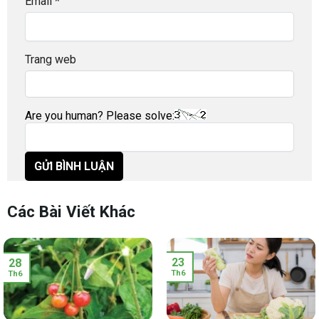
Email
*
Trang web
Are you human? Please solve:
Các Bài Viết Khác
23
28
Th6
Th6