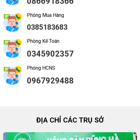
0866918366
Phòng Mua Hàng
0385183683
Phòng Kế Toán
0345902357
Phòng HCNS
0967929488
ĐỊA CHỈ CÁC TRỤ SỞ