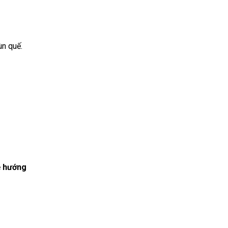
ùn quế.
ệ
hướng