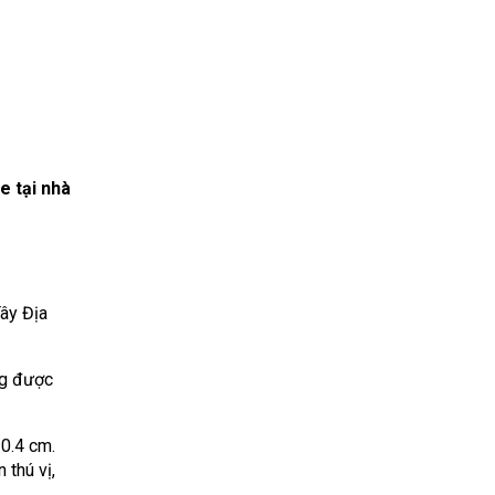
e tại nhà
Tây Địa
ng được
 0.4 cm.
 thú vị,