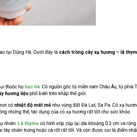
o tại Dũng Hà. Dưới đây là
cách trồng cây xạ hương – lá thym
bụi thuộc họ
bạc hà
. Có nguồn gốc từ miền nam Châu Âu, từ phía 
ây hương liệu
phổ biến trên khắp thế giới.
nơi có
nhiệt độ mát mẻ
như vùng đất Đà Lạt, Sa Pa. Cỏ xạ hươ
ông những thế, tác dụng của cỏ xạ hương rất tốt cho sức khỏe.
ự nhiên.
Lá thyme
có hình elip cúp lại dài khoảng 0.3 cm và rộng
tây chiên trứng hoặc cà rốt rất tốt. Và còn được coi là điểm nhấn