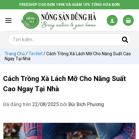
Chuyển
FREESHIP COD ĐƠN 199K VÀ GIẢM 10% TỔNG HÓA ĐƠN
đến
nội
dung
Trang Chủ
/
Tin Hot
/
Cách Trồng Xà Lách Mỡ Cho Năng Suất Cao
Ngay Tại Nhà
Cách Trồng Xà Lách Mỡ Cho Năng Suất
Cao Ngay Tại Nhà
Đã đăng trên
22/08/2025
bởi
Bùi Bích Phương