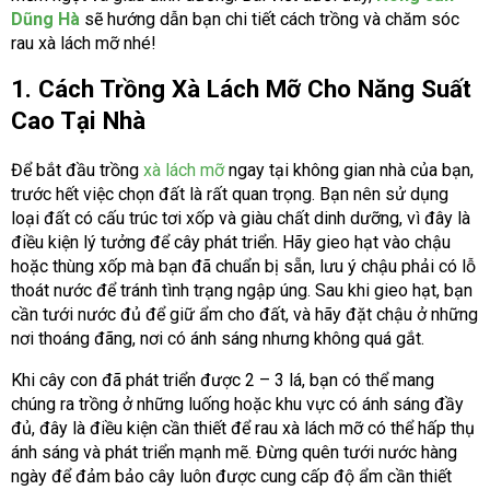
Dũng Hà
sẽ hướng dẫn bạn chi tiết cách trồng và chăm sóc
rau xà lách mỡ nhé!
1. Cách Trồng Xà Lách Mỡ Cho Năng Suất
Cao Tại Nhà
Để bắt đầu trồng
xà lách mỡ
ngay tại không gian nhà của bạn,
trước hết việc chọn đất là rất quan trọng. Bạn nên sử dụng
loại đất có cấu trúc tơi xốp và giàu chất dinh dưỡng, vì đây là
điều kiện lý tưởng để cây phát triển. Hãy gieo hạt vào chậu
hoặc thùng xốp mà bạn đã chuẩn bị sẵn, lưu ý chậu phải có lỗ
thoát nước để tránh tình trạng ngập úng. Sau khi gieo hạt, bạn
cần tưới nước đủ để giữ ẩm cho đất, và hãy đặt chậu ở những
nơi thoáng đãng, nơi có ánh sáng nhưng không quá gắt.
Khi cây con đã phát triển được 2 – 3 lá, bạn có thể mang
chúng ra trồng ở những luống hoặc khu vực có ánh sáng đầy
đủ, đây là điều kiện cần thiết để rau xà lách mỡ có thể hấp thụ
ánh sáng và phát triển mạnh mẽ. Đừng quên tưới nước hàng
ngày để đảm bảo cây luôn được cung cấp độ ẩm cần thiết