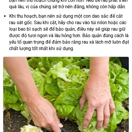
bạn nên thu hoạch chúng khi còn non. Nếu để rau phát triển
quá lâu, vị của chúng sẽ trở nên đắng, không còn hấp dẫn.
Khi thu hoạch, bạn nên sử dụng một con dao sắc để cắt
rau sát gốc. Sau khi cắt, hãy cho rau vào túi nilon hoặc các
loại bao bì sạch sẽ để bảo quản, điều này sẽ giúp rau giữ
được độ tươi ngon và lâu hỏng hơn. Bảo quản đúng cách là
yếu tố quan trọng để đảm bảo răng rau xà lách mỡ luôn đạt
chất lượng tốt nhất khi sử dụng.