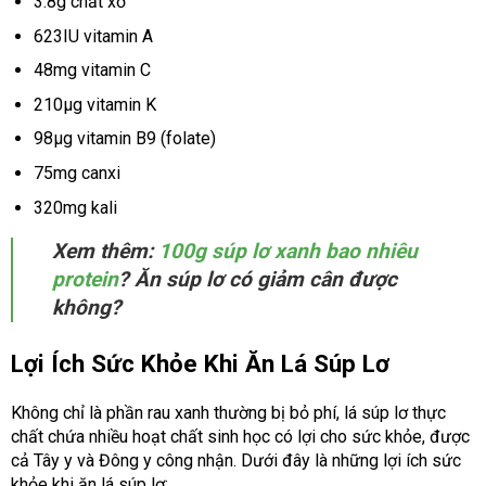
3.8g chất xơ
623IU vitamin A
48mg vitamin C
210µg vitamin K
98µg vitamin B9 (folate)
75mg canxi
320mg kali
Xem thêm:
100g súp lơ xanh bao nhiêu
protein
? Ăn súp lơ có giảm cân được
không?
Lợi Ích Sức Khỏe Khi Ăn Lá Súp Lơ
Không chỉ là phần rau xanh thường bị bỏ phí, lá súp lơ thực
chất chứa nhiều hoạt chất sinh học có lợi cho sức khỏe, được
cả Tây y và Đông y công nhận. Dưới đây là những lợi ích sức
khỏe khi ăn lá súp lơ: