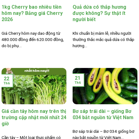
1kg Cherry bao nhiêu tiền
Quả dứa có thắp hương
hôm nay? Bảng giá Cherry
được không? Sự thật ít
2026
người biết
Giá Cherry hôm nay dao động từ
Khi chuẩn bị mâm lễ, nhiều người
480.000 đồng đến 620.000 đồng,
thường thắc mắc quả dứa có thắp
do bị phụ...
hương...
21
22
Th6
Th6
Giá cần tây hôm nay trên thị
Bơ sáp trái dài – giống Bơ
trường cập nhật mới nhất 24
034 bắt nguồn từ Việt Nam
giờ
Bơ sáp trái dài – Bơ 034 giống bơ
Cần tây – Một loại thực phẩm có
này bắt nguồn từ Việt Nam...