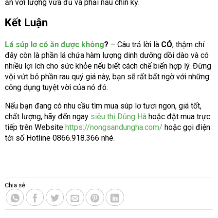
ăn với lượng vừa đủ và phải nấu chín kỹ.
Kết Luận
Lá súp lơ có ăn được không
?
– Câu trả lời là
CÓ
, thậm chí
đây còn là phần lá chứa hàm lượng dinh dưỡng dồi dào và có
nhiều lợi ích cho sức khỏe nếu biết cách chế biến hợp lý. Đừng
vội vứt bỏ phần rau quý giá này, bạn sẽ rất bất ngờ với những
công dụng tuyệt vời của nó đó.
Nếu bạn đang có nhu cầu tìm mua súp lơ tươi ngon, giá tốt,
chất lượng, hãy đến ngay
siêu thị Dũng Hà
hoặc đặt mua trực
tiếp trên Website
https://nongsandungha.com/
hoặc gọi điện
tới số Hotline 0866.918.366 nhé.
Chia sẻ