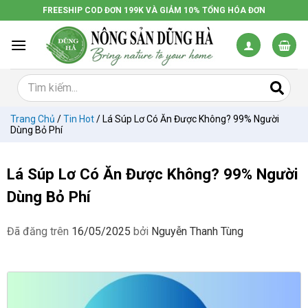
Chuyển
FREESHIP COD ĐƠN 199K VÀ GIẢM 10% TỔNG HÓA ĐƠN
đến
nội
dung
Trang Chủ
/
Tin Hot
/
Lá Súp Lơ Có Ăn Được Không? 99% Người
Dùng Bỏ Phí
Lá Súp Lơ Có Ăn Được Không? 99% Người
Dùng Bỏ Phí
Đã đăng trên
16/05/2025
bởi
Nguyễn Thanh Tùng