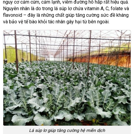
nguy cơ cảm cúm, cảm lạnh, viêm đường hô hấp rất hiệu quả.
Nguyên nhân là do trong lá súp lơ chứa vitamin A, C, folate và
flavonoid – đây là những chất giúp tăng cường sức đề kháng
và bảo vệ tế bào khỏi tác nhân gây hại từ bên ngoài.
Lá súp lơ giúp tăng cường hệ miễn dịch