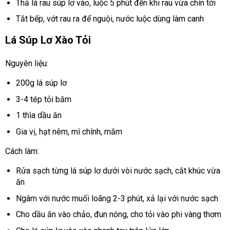
Thả lá rau súp lơ vào, luộc 5 phút đến khi rau vừa chín tới
Tắt bếp, vớt rau ra để nguội, nước luộc dùng làm canh
Lá Súp Lơ Xào Tỏi
Nguyên liệu:
200g lá súp lơ
3-4 tép tỏi băm
1 thìa dầu ăn
Gia vị, hạt nêm, mì chính, mắm
Cách làm:
Rửa sạch từng lá súp lơ dưới vòi nước sạch, cắt khúc vừa
ăn
Ngâm với nước muối loãng 2-3 phút, xả lại với nước sạch
Cho dầu ăn vào chảo, đun nóng, cho tỏi vào phi vàng thơm