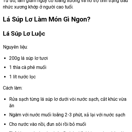
Từ đó, làm giảm nguy cơ loãng xương và hỗ trợ tình trạng đau
nhức xương khớp ở người cao tuổi.
Lá Súp Lơ Làm Món Gì Ngon?
Lá Súp Lơ Luộc
Nguyên liệu:
200g lá súp lơ tươi
1 thìa cà phê muối
1 lít nước lọc
Cách làm:
Rửa sạch từng lá súp lơ dưới vòi nước sạch, cắt khúc vừa
ăn
Ngâm với nước muối loãng 2-3 phút, xả lại với nước sạch
Cho nước vào nồi, đun sôi rồi bỏ muối