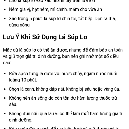
Cho lá súp lơ vào xào nhanh tay trên lửa lớn
Nêm gia vị, hạt nêm, mì chính, mắm cho vừa ăn
Xào trong 5 phút, lá súp lơ chín tới, tắt bếp. Dọn ra đĩa,
dùng nóng
Lưu Ý Khi Sử Dụng Lá Súp Lơ
Mặc dù lá súp lơ có thể ăn được, nhưng để đảm bảo an toàn
và giữ trọn giá trị dinh dưỡng, bạn nên ghi nhớ một số điều
sau:
Rửa sạch từng lá dưới vòi nước chảy, ngâm nước muối
loãng 10 phút.
Chọn lá xanh, không dập nát, không bị sâu hoặc vàng úa.
Không nên ăn sống do còn tồn dư hàm lượng thuốc trừ
sâu.
Không đun nấu quá lâu vì có thể làm mất hàm lượng giá trị
dinh dưỡng.
Bảo quản đúng cách để rau luôn tươi và giữ được giá trị