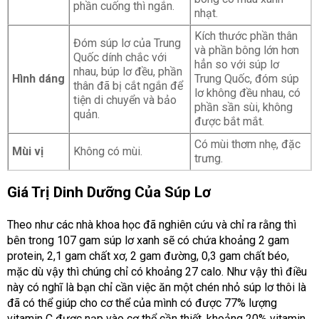
phần cuống thì ngắn.
nhạt.
Kích thước phần thân
Đóm súp lơ của Trung
và phần bông lớn hơn
Quốc dính chắc với
hẳn so với súp lơ
nhau, búp lơ đều, phần
Hình dáng
Trung Quốc, đóm súp
thân đã bị cắt ngắn để
lơ không đều nhau, có
tiện di chuyển và bảo
phần sần sùi, không
quản.
được bắt mắt.
Có mùi thơm nhẹ, đặc
Mùi vị
Không có mùi.
trưng.
Giá Trị Dinh Dưỡng Của Súp Lơ
Theo như các nhà khoa học đã nghiên cứu và chỉ ra rằng thì
bên trong 107 gam súp lơ xanh sẽ có chứa khoảng 2 gam
protein, 2,1 gam chất xơ, 2 gam đường, 0,3 gam chất béo,
mặc dù vậy thì chúng chỉ có khoảng 27 calo. Như vậy thì điều
này có nghĩ là bạn chỉ cần việc ăn một chén nhỏ súp lơ thôi là
đã có thể giúp cho cơ thể của mình có được 77% lượng
vitamin C được nạp vào cơ thể cần thiết, khoảng 20% vitamin