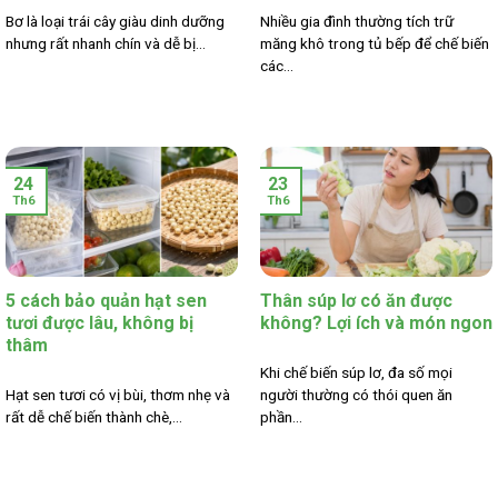
Bơ là loại trái cây giàu dinh dưỡng
Nhiều gia đình thường tích trữ
nhưng rất nhanh chín và dễ bị...
măng khô trong tủ bếp để chế biến
các...
24
23
Th6
Th6
5 cách bảo quản hạt sen
Thân súp lơ có ăn được
tươi được lâu, không bị
không? Lợi ích và món ngon
thâm
Khi chế biến súp lơ, đa số mọi
Hạt sen tươi có vị bùi, thơm nhẹ và
người thường có thói quen ăn
rất dễ chế biến thành chè,...
phần...