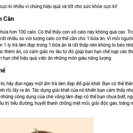
cực kì nhiều vì chúng hiệu quả và tốt cho sức khỏe cực kì!
m Cân
chứa hơn 100 calo. Có thể thấy con số calo này không quá cao. Tr
 rất nhiều so với lượng calo cơ thể cần cho 1 bữa ăn. Vì mỗi ngườ
 1 ly trà làm đẹp trong 1 bữa ăn là rất thấp nên không lo béo nh
ác thèm ăn, có cảm giác no lâu từ đó giúp bạn hạn chế nạp các 
ạn hạn chế hiệu quả việc ăn những món giàu năng lượng.
hể
ời, hãy đun ngay một ấm trà làm đẹp để giải khát. Bạn có thể thê
h rồi lấy ra ăn. Tác dụng giải khát của nó khiến bạn cảm thấy nh
 là những công dụng của chè vằng làm đẹp có thể bạn chưa biết, ng
u trị tiểu đường, huyết thanh chống mệt mỏi, giải độc gan, tráng