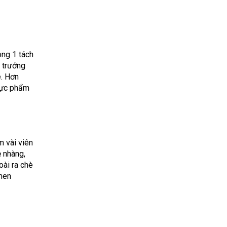
ong 1 tách
i trưởng
é. Hơn
thực phẩm
m vài viên
ẹ nhàng,
oài ra chè
 men