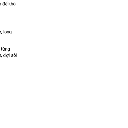
n để khô
, long
 từng
, đợi sôi