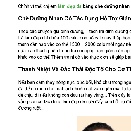
Chính vì thế, chị em
làm đẹp da
bằng chè dưỡng nhan
Chè Dưỡng Nhan Có Tác Dụng Hỗ Trợ Giả
Theo các chuyên gia dinh dưỡng, 1 tách trà dinh dưỡng 
trà làm đẹp chỉ chứa 100 calo, con số calo này thấp hơn
thành cần nạp vào cơ thể 1500 – 2000 calo mỗi ngày nên
nữa, các thành phần trong trà còn giúp bạn giảm cảm gi
khác vào cơ thể. Thêm trà ni cô vào thực đơn sẽ giúp b
Thanh Nhiệt Và Đảo Thải Độc Tố Cho Cơ T
Nếu bạn cảm thấy nóng nực, bức bối, khó chịu trong ngư
đá để có món chè mát lạnh, hoặc cất vào ngăn mát tủ lạn
dễ chịu, đi tiểu không còn đau rát hay vàng, .. Trên đây
vằng còn có tác dụng làm đẹp da nữa đấy. còn hỗ trợ điề
đường ruột….