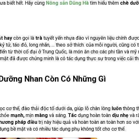
ưa biết hết. Hãy cùng
Nông sản Dũng Hà
tìm hiểu thêm
chè dưỡ
t hay
còn gọi là
trà
tuyết yến nhựa đào vì nguyên liệu chính đượ
 kỷ tử, táo đỏ, long nhãn, … theo sở thích. của mỗi người, cũng có
ến từ thời cổ đại ở Trung Quốc, là món ăn cho các phi tần và mỹ
 mặt đã được chứng minh là có tác dụng thực sự trong việc cải th
Dưỡng Nhan Còn Có Những Gì
ọc cơ thể, đào thải độc tố dưới da, giúp lỗ chân lông
luôn
thông t
 khỏe
mạnh,
mịn
màng
và sáng.
Tác
dụng hoàn toàn
dịu nhẹ
và r
hương pháp điều
trị này hiệu quả và hoàn toàn an toàn hơn so vớ
dụng bề mặt và có nhiều tác dụng phụ không tốt cho cơ thể.