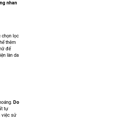
ng nhan
c chọn lọc
 thể thêm
 nữ để
iện làn da
hoáng.
Do
ất tự
i việc sử