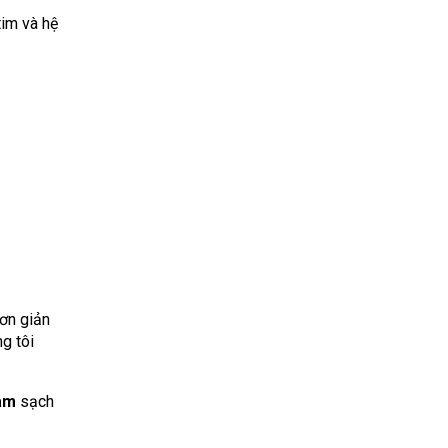
tim và hệ
ơn giản
g tôi
àm
sạch