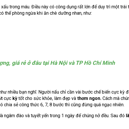
xấu trong máu. Điều này có công dụng rất lớn để duy trì một trái 
 thể phòng ngừa khi ăn chè dưỡng nhan, như:
ng, giá rẻ ở đâu tại Hà Nội và TP Hồ Chí Minh
hư nhiều bạn nghĩ. Người nấu chỉ cần vài bước chế biến cực kỳ đ
ặt
cực
kỳ
tốt cho sức khỏe, làm đẹp và
thơm ngon.
Cách mà chún
ó chia sẻ công thức 6, 7, 8 bước thì cũng đừng quá ngạc nhiên.
là ngâm đào và tuyết yến trong 1 ngày để chúng nở đều. Sau đó
l