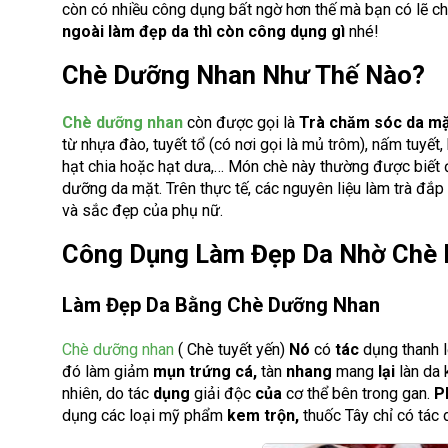
còn có nhiều công dụng bất ngờ hơn thế mà bạn có lẽ ch
ngoài làm đẹp da thì còn công dụng gì
nhé!
Chè Dưỡng Nhan Như Thế Nào?
Chè dưỡng nhan
còn được gọi là
Trà chăm sóc da mặ
từ nhựa đào, tuyết tổ (có nơi gọi là mủ trôm), nấm tuyết,
hạt chia hoặc hạt dưa,… Món chè này thường được biết đ
dưỡng da mặt. Trên thực tế, các nguyên liệu làm trà đắp
và sắc đẹp của phụ nữ.
Công Dụng Làm Đẹp Da Nhờ Chè 
Làm Đẹp Da Bằng Chè Dưỡng Nhan
Chè dưỡng nhan
( Chè tuyết yến)
Nó
có
tác
dụng thanh l
đó làm giảm
mụn trứng cá,
tàn
nhang
mang
lại
làn da
nhiên, do tác
dụng
giải độc
của
cơ thể bên trong gan.
P
dụng các loại mỹ phẩm
kem trộn,
thuốc Tây chỉ có tác 