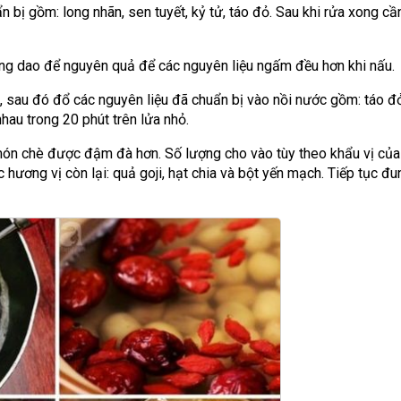
 bị gồm: long nhãn, sen tuyết, kỷ tử, táo đỏ. Sau khi rửa xong cầ
ùng dao để nguyên quả để các nguyên liệu ngấm đều hơn khi nấu.
sau đó đổ các nguyên liệu đã chuẩn bị vào nồi nước gồm: táo đỏ
hau trong 20 phút trên lửa nhỏ.
ón chè được đậm đà hơn. Số lượng cho vào tùy theo khẩu vị của
hương vị còn lại: quả goji, hạt chia và bột yến mạch. Tiếp tục đun