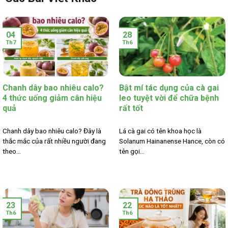
04
28
Th7
Th6
Chanh dây bao nhiêu calo?
Bật mí tác dụng của cà gai
4 thức uống giảm cân hiệu
leo tuyệt vời để chữa bệnh
quả
rất tốt
Chanh dây bao nhiêu calo? Đây là
Lá cà gai có tên khoa học là
thắc mắc của rất nhiều người đang
Solanum Hainanense Hance, còn có
theo...
tên gọi...
23
22
Th6
Th6