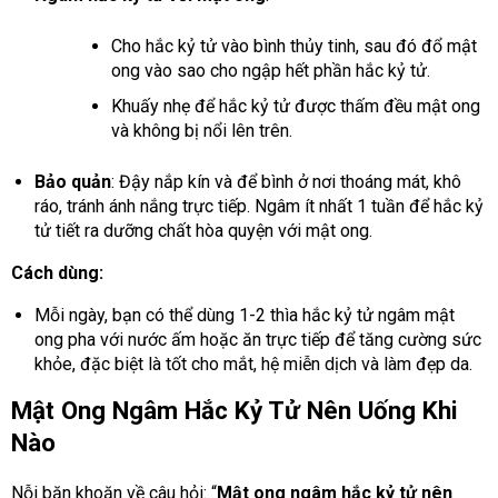
Cho hắc kỷ tử vào bình thủy tinh, sau đó đổ mật
ong vào sao cho ngập hết phần hắc kỷ tử.
Khuấy nhẹ để hắc kỷ tử được thấm đều mật ong
và không bị nổi lên trên.
Bảo quản
: Đậy nắp kín và để bình ở nơi thoáng mát, khô
ráo, tránh ánh nắng trực tiếp. Ngâm ít nhất 1 tuần để hắc kỷ
tử tiết ra dưỡng chất hòa quyện với mật ong.
Cách dùng:
Mỗi ngày, bạn có thể dùng 1-2 thìa hắc kỷ tử ngâm mật
ong pha với nước ấm hoặc ăn trực tiếp để tăng cường sức
khỏe, đặc biệt là tốt cho mắt, hệ miễn dịch và làm đẹp da.
Mật Ong Ngâm Hắc Kỷ Tử Nên Uống Khi
Nào
Nỗi băn khoăn về câu hỏi: “
Mật ong ngâm hắc kỷ tử nên