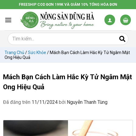
Chuyển
FREESHIP COD ĐƠN 199K VÀ GIẢM 10% TỔNG HÓA ĐƠN
đến
nội
dung
Trang Chủ
/
Sức Khỏe
/
Mách Bạn Cách Làm Hắc Kỳ Tử Ngâm Mật
Ong Hiệu Quả
Mách Bạn Cách Làm Hắc Kỳ Tử Ngâm Mật
Ong Hiệu Quả
Đã đăng trên
11/11/2024
bởi
Nguyễn Thanh Tùng