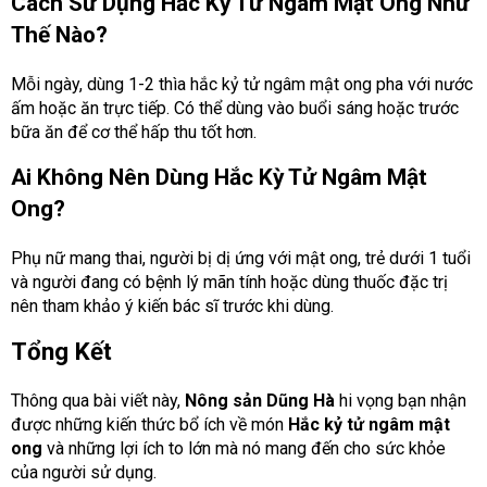
Cách Sử Dụng Hắc Kỳ Tử Ngâm Mật Ong Như
Thế Nào?
Mỗi ngày, dùng 1-2 thìa hắc kỷ tử ngâm mật ong pha với nước
ấm hoặc ăn trực tiếp. Có thể dùng vào buổi sáng hoặc trước
bữa ăn để cơ thể hấp thu tốt hơn.
Ai Không Nên Dùng Hắc Kỳ Tử Ngâm Mật
Ong?
Phụ nữ mang thai, người bị dị ứng với mật ong, trẻ dưới 1 tuổi
và người đang có bệnh lý mãn tính hoặc dùng thuốc đặc trị
nên tham khảo ý kiến bác sĩ trước khi dùng.
Tổng Kết
Thông qua bài viết này,
Nông sản Dũng Hà
hi vọng bạn nhận
được những kiến thức bổ ích về món
Hắc kỷ tử ngâm mật
ong
và những lợi ích to lớn mà nó mang đến cho sức khỏe
của người sử dụng.