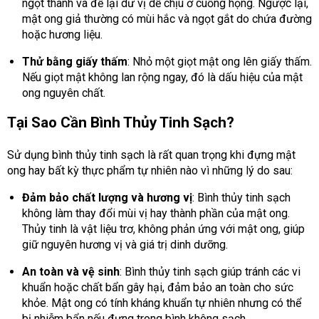
ngọt thanh và để lại dư vị dễ chịu ở cuống họng. Ngược lại,
mật ong giả thường có mùi hắc và ngọt gắt do chứa đường
hoặc hương liệu.
Thử bằng giấy thấm
: Nhỏ một giọt mật ong lên giấy thấm.
Nếu giọt mật không lan rộng ngay, đó là dấu hiệu của mật
ong nguyên chất.
Tại Sao Cần Bình Thủy Tinh Sạch?
Sử dụng bình thủy tinh sạch là rất quan trọng khi đựng mật
ong hay bất kỳ thực phẩm tự nhiên nào vì những lý do sau:
Đảm bảo chất lượng và hương vị
: Bình thủy tinh sạch
không làm thay đổi mùi vị hay thành phần của mật ong.
Thủy tinh là vật liệu trơ, không phản ứng với mật ong, giúp
giữ nguyên hương vị và giá trị dinh dưỡng.
An toàn và vệ sinh
: Bình thủy tinh sạch giúp tránh các vi
khuẩn hoặc chất bẩn gây hại, đảm bảo an toàn cho sức
khỏe. Mật ong có tính kháng khuẩn tự nhiên nhưng có thể
bị nhiễm bẩn nếu đựng trong bình không sạch.