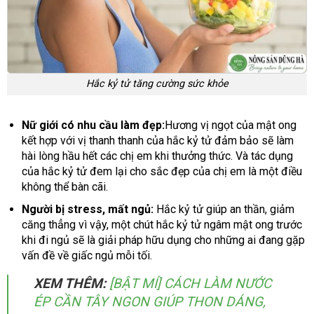
Hắc kỷ tử tăng cường sức khỏe
Nữ giới có nhu cầu làm đẹp:
Hương vị ngọt của mật ong
kết hợp với vị thanh thanh của hắc kỷ tử đảm bảo sẽ làm
hài lòng hầu hết các chị em khi thưởng thức. Và tác dụng
của hắc kỷ tử đem lại cho sắc đẹp của chị em là một điều
không thể bàn cãi.
Người bị stress, mất ngủ:
Hắc kỷ tử giúp an thần, giảm
căng thẳng vì vậy, một chút hắc kỷ tử ngâm mật ong trước
khi đi ngủ sẽ là giải pháp hữu dụng cho những ai đang gặp
vấn đề về giấc ngủ mỗi tối.
XEM THÊM:
[BẬT MÍ] CÁCH LÀM NƯỚC
ÉP CẦN TÂY NGON GIÚP THON DÁNG,