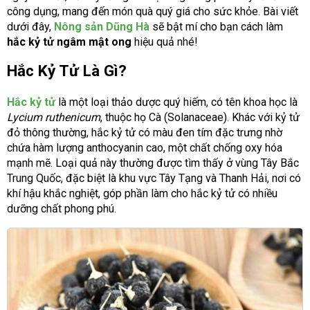
công dụng, mang đến món quà quý giá cho sức khỏe. Bài viết
dưới đây,
Nông sản Dũng Hà
sẽ bật mí cho bạn cách làm
hắc kỷ tử ngâm mật ong
hiệu quả nhé!
Hắc Kỷ Tử Là Gì?
Hắc kỷ tử
là một loại thảo dược quý hiếm, có tên khoa học là
Lycium ruthenicum
, thuộc họ Cà (Solanaceae). Khác với kỷ tử
đỏ thông thường, hắc kỷ tử có màu đen tím đặc trưng nhờ
chứa hàm lượng anthocyanin cao, một chất chống oxy hóa
mạnh mẽ. Loại quả này thường được tìm thấy ở vùng Tây Bắc
Trung Quốc, đặc biệt là khu vực Tây Tạng và Thanh Hải, nơi có
khí hậu khắc nghiệt, góp phần làm cho hắc kỷ tử có nhiều
dưỡng chất phong phú.