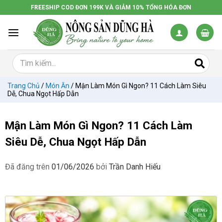
Chuyển
FREESHIP COD ĐƠN 199K VÀ GIẢM 10% TỔNG HÓA ĐƠN
đến
nội
dung
Trang Chủ
/
Món Ăn
/
Mận Làm Món Gì Ngon? 11 Cách Làm Siêu
Dễ, Chua Ngọt Hấp Dẫn
Mận Làm Món Gì Ngon? 11 Cách Làm
Siêu Dễ, Chua Ngọt Hấp Dẫn
Đã đăng trên
01/06/2026
bởi
Trần Danh Hiếu