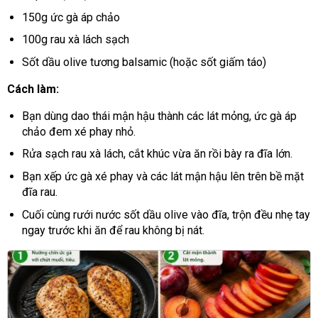
150g ức gà áp chảo
100g rau xà lách sạch
Sốt dầu olive tương balsamic (hoặc sốt giấm táo)
Cách làm:
Bạn dùng dao thái mận hậu thành các lát mỏng, ức gà áp
chảo đem xé phay nhỏ.
Rửa sạch rau xà lách, cắt khúc vừa ăn rồi bày ra đĩa lớn.
Bạn xếp ức gà xé phay và các lát mận hậu lên trên bề mặt
đĩa rau.
Cuối cùng rưới nước sốt dầu olive vào đĩa, trộn đều nhẹ tay
ngay trước khi ăn để rau không bị nát.