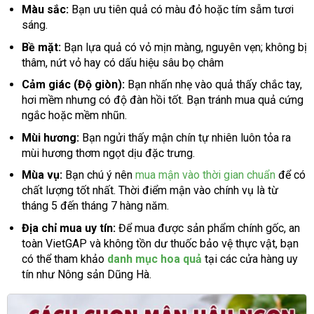
Màu sắc:
Bạn ưu tiên quả có màu đỏ hoặc tím sẫm tươi
sáng.
Bề mặt:
Bạn lựa quả có vỏ mịn màng, nguyên vẹn; không bị
thâm, nứt vỏ hay có dấu hiệu sâu bọ châm
Cảm giác (Độ giòn):
Bạn nhấn nhẹ vào quả thấy chắc tay,
hơi mềm nhưng có độ đàn hồi tốt. Bạn tránh mua quả cứng
ngắc hoặc mềm nhũn.
Mùi hương:
Bạn ngửi thấy mận chín tự nhiên luôn tỏa ra
mùi hương thơm ngọt dịu đặc trưng.
Mùa vụ:
Bạn chú ý nên
mua mận vào thời gian chuẩn
để có
chất lượng tốt nhất. Thời điểm mận vào chính vụ là từ
tháng 5 đến tháng 7 hàng năm.
Địa chỉ mua uy tín:
Để mua được sản phẩm chính gốc, an
toàn VietGAP và không tồn dư thuốc bảo vệ thực vật, bạn
có thể tham khảo
danh mục hoa quả
tại các cửa hàng uy
tín như Nông sản Dũng Hà.