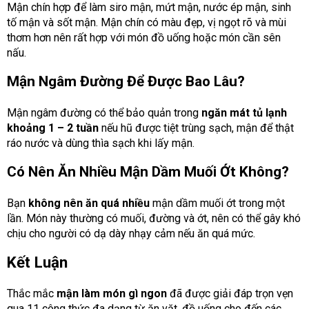
Mận chín hợp để làm siro mận, mứt mận, nước ép mận, sinh
tố mận và sốt mận. Mận chín có màu đẹp, vị ngọt rõ và mùi
thơm hơn nên rất hợp với món đồ uống hoặc món cần sên
nấu.
Mận Ngâm Đường Để Được Bao Lâu?
Mận ngâm đường có thể bảo quản trong
ngăn mát tủ lạnh
khoảng 1 – 2 tuần
nếu hũ được tiệt trùng sạch, mận để thật
ráo nước và dùng thìa sạch khi lấy mận.
Có Nên Ăn Nhiều Mận Dầm Muối Ớt Không?
Bạn
không nên ăn quá nhiều
mận dầm muối ớt trong một
lần. Món này thường có muối, đường và ớt, nên có thể gây khó
chịu cho người có dạ dày nhạy cảm nếu ăn quá mức.
Kết Luận
Thắc mắc
mận làm món gì ngon
đã được giải đáp trọn vẹn
qua 11 công thức đa dạng từ ăn vặt, đồ uống cho đến các