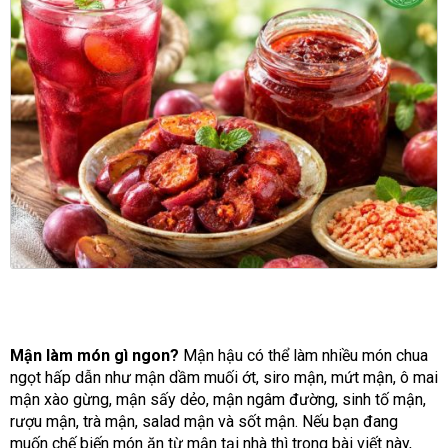
Mận làm món gì ngon?
Mận hậu có thể làm nhiều món chua
ngọt hấp dẫn như mận dầm muối ớt, siro mận, mứt mận, ô mai
mận xào gừng, mận sấy dẻo, mận ngâm đường, sinh tố mận,
rượu mận, trà mận, salad mận và sốt mận. Nếu bạn đang
muốn chế biến món ăn từ mận tại nhà thì trong bài viết này,