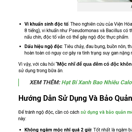
Vi khuẩn sinh độc tố
: Theo nghiên cứu của Viện Hóa
8 tiếng), vi khuẩn như Pseudomonas và Bacillus có thể
nấu chín, độc tố vẫn có thể gây ngộ độc thực phẩm.
Dấu hiệu ngộ độc
: Tiêu chảy, đau bụng, buồn nôn, t
hoàn toàn có nguy cơ gây ra tình trạng suy gan nặng
Vì vậy, với câu hỏi “
M
ộc nhĩ để qua đêm có độc khô
sử dụng trong bữa ăn.
XEM THÊM:
Hạt Bí Xanh Bao Nhiêu Cal
Hướng Dẫn Sử Dụng Và Bảo Quản
Để tránh ngộ độc, cần có cách
sử dụng và bảo quản m
này:
Không ngâm mộc nhĩ quá 2 giờ
: Tốt nhất là ngâm 