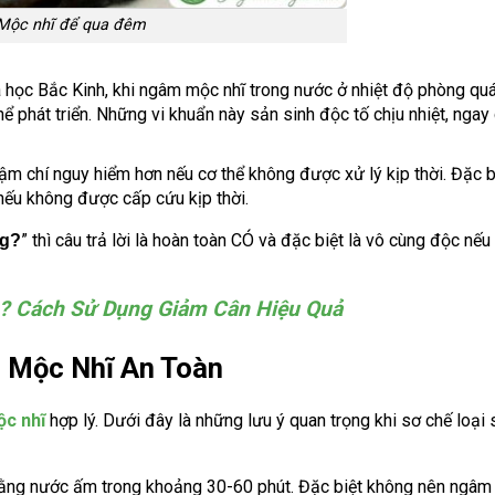
Mộc nhĩ để qua đêm
 học Bắc Kinh, khi ngâm mộc nhĩ trong nước ở nhiệt độ phòng quá
 phát triển. Những vi khuẩn này sản sinh độc tố chịu nhiệt, ngay 
hậm chí nguy hiểm hơn nếu cơ thể không được xử lý kịp thời. Đặc bi
 nếu không được cấp cứu kịp thời.
” thì câu trả lời là hoàn toàn CÓ và đặc biệt là vô cùng độc nế
ng?
o? Cách Sử Dụng Giảm Cân Hiệu Quả
 Mộc Nhĩ An Toàn
ộc nhĩ
hợp lý. Dưới đây là những lưu ý quan trọng khi sơ chế loạ
bằng nước ấm trong khoảng 30-60 phút. Đặc biệt không nên ngâm