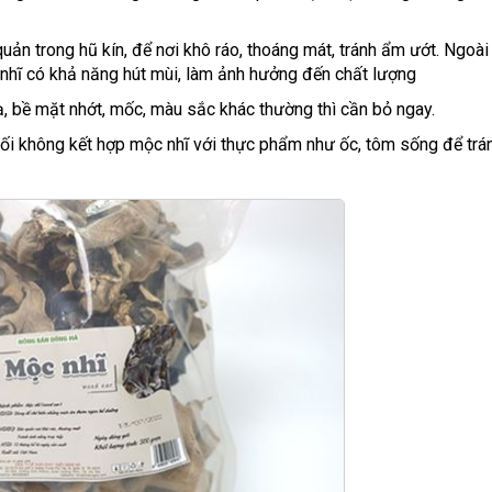
ản trong hũ kín, để nơi khô ráo, thoáng mát, tránh ẩm ướt. Ngoài 
hĩ có khả năng hút mùi, làm ảnh hưởng đến chất lượng
ạ, bề mặt nhớt, mốc, màu sắc khác thường thì cần bỏ ngay.
đối không kết hợp mộc nhĩ với thực phẩm như ốc, tôm sống để trán