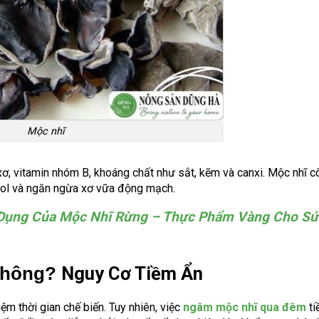
Mộc nhĩ
ơ, vitamin nhóm B, khoáng chất như sắt, kẽm và canxi. Mộc nhĩ 
erol và ngăn ngừa xơ vữa động mạch.
Dụng Của Mộc Nhĩ Rừng – Thực Phẩm Vàng Cho Sứ
Nguy Cơ Tiềm Ẩn
Không?
m thời gian chế biến. Tuy nhiên, việc
ngâm mộc nhĩ qua đêm
ti