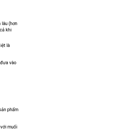
 lâu (hơn
cả khi
ệt là
u đưa vào
i sản phẩm
 với muối