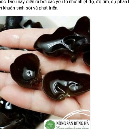
c. Điều này diễn ra bởi các yếu tố như nhiệt độ, độ ẩm, sự phân
 khuẩn sinh sôi và phát triển.