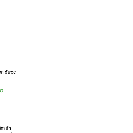
còn được
c
ềm ẩn