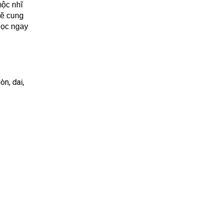
mộc nhĩ
ẽ cung
Đọc ngay
òn, dai,