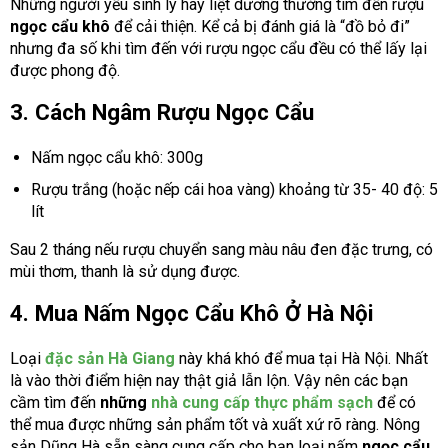
Những người yếu sinh lý hay liệt dương thường tìm đến rượu
ngọc cẩu khô
để cải thiện. Kể cả bị đánh giá là “đồ bỏ đi”
nhưng đa số khi tìm đến với rượu ngọc cẩu đều có thể lấy lại
được phong độ.
3. Cách Ngâm Rượu Ngọc Cẩu
Nấm ngọc cẩu khô: 300g
Rượu trắng (hoặc nếp cái hoa vàng) khoảng từ 35- 40 độ: 5
lít
Sau 2 tháng nếu rượu chuyển sang màu nâu đen đặc trưng, có
mùi thơm, thanh là sử dụng được.
4. Mua Nấm Ngọc Cẩu Khô Ở Hà Nội
Loại
đặc sản Hà Giang
này khá khó để mua tại Hà Nội. Nhất
là vào thời điểm hiện nay thật giả lẫn lộn. Vậy nên các bạn
cầm tìm đến
những
nhà cung cấp thực phẩm sạch
để có
thể mua được những sản phẩm tốt và xuất xứ rõ ràng. Nông
sản Dũng Hà sẵn sàng cung cấp cho bạn loại nấm
ngọc cẩu