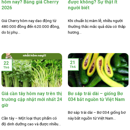
hôm nay? Bảng giá Cherry
được không? Sự thật ít
2026
người biết
Giá Cherry hôm nay dao động từ
Khi chuẩn bị mâm lễ, nhiều người
480.000 đồng đến 620.000 đồng,
thường thắc mắc quả dứa có thắp
do bị phụ...
hương...
21
22
Th6
Th6
Giá cần tây hôm nay trên thị
Bơ sáp trái dài – giống Bơ
trường cập nhật mới nhất 24
034 bắt nguồn từ Việt Nam
giờ
Bơ sáp trái dài – Bơ 034 giống bơ
Cần tây – Một loại thực phẩm có
này bắt nguồn từ Việt Nam...
độ dinh dưỡng cao và được nhiều...