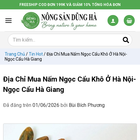
Chuyển
FREESHIP COD ĐƠN 199K VÀ GIẢM 10% TỔNG HÓA ĐƠN
đến
nội
dung
Trang Chủ
/
Tin Hot
/
Địa Chỉ Mua Nấm Ngọc Cẩu Khô Ở Hà Nội-
Ngọc Cẩu Hà Giang
Địa Chỉ Mua Nấm Ngọc Cẩu Khô Ở Hà Nội-
Ngọc Cẩu Hà Giang
Đã đăng trên
01/06/2026
bởi
Bùi Bích Phương