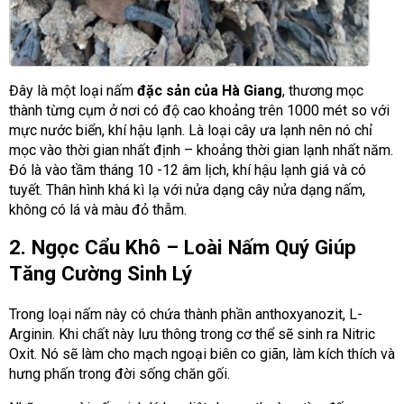
Đây là một loại nấm
đặc sản của Hà Giang
, thương mọc
thành từng cụm ở nơi có độ cao khoảng trên 1000 mét so với
mực nước biển, khí hậu lạnh. Là loại cây ưa lạnh nên nó chỉ
mọc vào thời gian nhất định – khoảng thời gian lạnh nhất năm.
Đó là vào tầm tháng 10 -12 âm lịch, khí hậu lạnh giá và có
tuyết. Thân hình khá kì lạ với nửa dạng cây nửa dạng nấm,
không có lá và màu đỏ thẫm.
2. Ngọc Cẩu Khô – Loài Nấm Quý Giúp
Tăng Cường Sinh Lý
Trong loại nấm này có chứa thành phần anthoxyanozit, L-
Arginin. Khi chất này lưu thông trong cơ thể sẽ sinh ra Nitric
Oxit. Nó sẽ làm cho mạch ngoại biên co giãn, làm kích thích và
hưng phấn trong đời sống chăn gối.