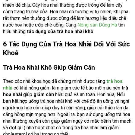
nhiên dễ chịu. Cây hoa nhài thường được trồng để làm cây
cảnh trang trí nhà cửa. Hoa nhài có hương vị tự nhiên, khi pha
rất thơm nên thường được dùng để làm hương liệu điều chế
nước hoa hoặc ướp chè uống. Cùng
Nông sản Dũng Hà
tìm
hiểu những
tác dụng của trà hoa nhài khô
6 Tác Dụng Của Trà Hoa Nhài Đối Với Sức
Khoẻ
Trà Hoa Nhài Khô Giúp Giảm Cân
Theo các nhà khoa học đã chứng minh được rằng
trà hoa
nhài
có khả năng giảm làm giảm các tế bào mỡ máu nên
trà
hoa nhài
giúp
giảm cân
hiệu quả và an toàn. Hơn nữa, Nếu
bạn kết hợp uống trà hoa nhài khô với chế độ ăn uống và nghỉ
ngơi khoa học còn giúp duy trì cân nặng, giúp cải thiện làn da
căng hồng mịn mạng hơn. Ngoài ra, bạn sử dụng uống trà hoa
nhài thường xuyên còn giúp giảm nguy cơ mắc bênh tim mạch
và đột qu ( nhờ hoạt chất có trong trà hoa nhài làm giảm
cholesterol có hại trong cơ thể)