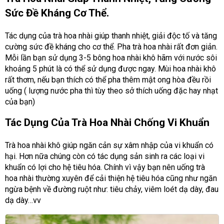
Sức Đề Kháng Cơ Thể.
Tác dụng của trà hoa nhài giúp thanh nhiệt, giải độc tố và tăng
cường sức đề kháng cho cơ thể. Pha trà hoa nhài rất đơn giản.
Mỗi lần bạn sử dụng 3-5 bông hoa nhài khô hãm với nước sôi
khoảng 5 phút là có thể sử dụng được ngay. Mùi hoa nhài khô
rất thơm, nếu bạn thích có thể pha thêm mật ong hòa đều rồi
uống ( lượng nước pha thì tùy theo sở thích uống đặc hay nhạt
của bạn)
Tác Dụng Của Trà Hoa Nhài Chống Vi Khuẩn
Trà hoa nhài khô giúp ngăn cản sự xâm nhập của vi khuẩn có
hại. Hơn nữa chúng còn có tác dụng sản sinh ra các loại vi
khuẩn có lợi cho hệ tiêu hóa. Chính vì vậy bạn nên uống trà
hoa nhài thường xuyên để cải thiện hệ tiêu hóa cũng như ngăn
ngừa bệnh về đường ruột như: tiêu chảy, viêm loét dạ dày, đau
dạ dày…vv