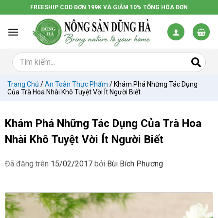
Chuyển
FREESHIP COD ĐƠN 199K VÀ GIẢM 10% TỔNG HÓA ĐƠN
đến
nội
dung
Trang Chủ
/
An Toàn Thực Phẩm
/
Khám Phá Những Tác Dụng
Của Trà Hoa Nhài Khô Tuyệt Vời Ít Người Biết
Khám Phá Những Tác Dụng Của Trà Hoa
Nhài Khô Tuyệt Vời Ít Người Biết
Đã đăng trên
15/02/2017
bởi
Bùi Bích Phương