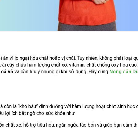
i ăn vì lo ngại hóa chất hoặc vị chát. Tuy nhiên, không phải loại q
 trái cây chứa hàm lượng chất xơ, vitamin, chất chống oxy hóa cao
 cả vỏ
và cần lưu ý những gì khi sử dụng. Hãy cùng
Nông sản D
 mà còn là “kho báu” dinh dưỡng với hàm lượng hoạt chất sinh học 
iều lợi ích bất ngờ cho sức khỏe như:
lớn chất xơ, hỗ trợ tiêu hóa, ngăn ngừa táo bón và giúp bạn cảm th