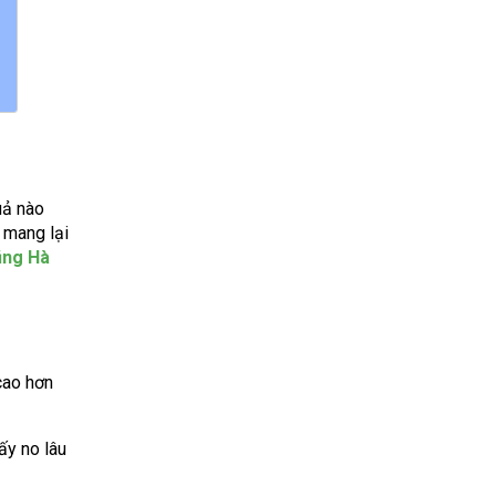
uả nào
, mang lại
ũng Hà
cao hơn
ấy no lâu