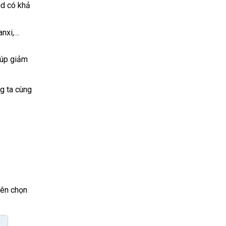
id có khả
anxi,…
iúp giảm
g ta cùng
nên chọn