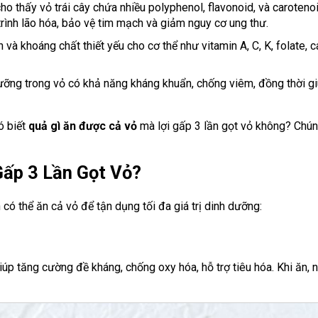
o thấy vỏ trái cây chứa nhiều polyphenol, flavonoid, và caroteno
rình lão hóa, bảo vệ tim mạch và giảm nguy cơ ung thư.
 và khoáng chất thiết yếu cho cơ thể như vitamin A, C, K, folate, c
ưỡng trong vỏ có khả năng kháng khuẩn, chống viêm, đồng thời g
ó biết
quả gì ăn được cả vỏ
mà lợi gấp 3 lần gọt vỏ không? Chún
Gấp 3 Lần Gọt Vỏ?
ó thể ăn cả vỏ để tận dụng tối đa giá trị dinh dưỡng:
giúp tăng cường đề kháng, chống oxy hóa, hỗ trợ tiêu hóa. Khi ăn, 