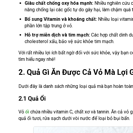
Giàu chất chống oxy hóa mạnh:
Nhiều nghiên cứu ch
năng chống lại các gốc tự do gây hại, làm chậm quá t
Bổ sung Vitamin và khoáng chất:
Nhiều loại vitamin
phần lớn tập trung ở vỏ.
Hỗ trợ miễn dịch và tim mạch:
Các hợp chất dinh d
cholesterol xấu, bảo vệ sức khỏe tim mạch.
Với rất nhiều lợi ích bất ngờ đối với sức khỏe, vậy bạn c
tìm hiểu ngay nhé!
2. Quả Gì Ăn Được Cả Vỏ Mà Lợi 
Dưới đây là danh sách những loại quả mà bạn hoàn toàn c
2.1 Quả Ổi
Vỏ
ổi
chứa nhiều vitamin C, chất xơ và tannin. Ăn cả vỏ 
quả ổi tươi, rửa sạch dưới vòi nước để loại bỏ bụi bẩn.