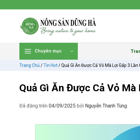
Chuyển
đến
nội
dung
Tra
Chuyên mục
Trang Chủ
/
Tin Hot
/
Quả Gì Ăn Được Cả Vỏ Mà Lợi Gấp 3 Lần 
Quả Gì Ăn Được Cả Vỏ Mà 
Đã đăng trên
04/09/2025
bởi
Nguyễn Thanh Tùng