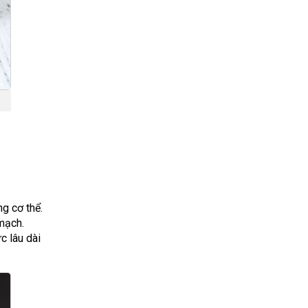
ng cơ thể.
mạch.
c lâu dài