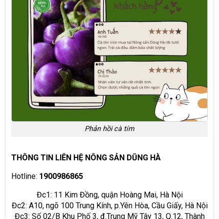
Phản hồi cà tím
THÔNG TIN LIÊN HỆ NÔNG SẢN DŨNG HÀ
Hotline:
1900986865
Đc1: 11 Kim Đồng, quận Hoàng Mai, Hà Nội
Đc2: A10, ngõ 100 Trung Kính, p.Yên Hòa, Cầu Giấy, Hà Nội
Đc3: Số 02/B Khu Phố 3, đ.Trung Mỹ Tây 13, Q.12, Thành