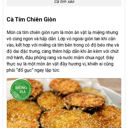
Cà tím xào
Cà Tím Chiên Giòn
Món cà tím chiên giòn rụm là món ăn vặt lạ miệng nhưng
vô cùng ngon và hấp dẫn. Lớp vỏ ngoài giòn tan khi cắn
vào, kết hợp với miếng cà tím bên trong có độ béo nhẹ và
độ dai đặc trưng, càng thêm hấp dẫn khi ăn kèm với chút
mỡ hành, đậu phộng rang và nước mắm chua ngọt. Đây
thực sự là một món ăn vặt đầy hương vị, khiến ai cũng
phải “đổ gục” ngay lập tức.