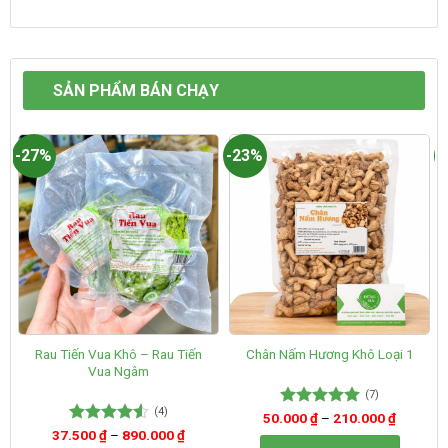
SẢN PHẨM BÁN CHẠY
-27%
-23%
-
Rau Tiến Vua Khô – Rau Tiến
Chân Nấm Hương Khô Loại 1
Vua Ngâm
(7)
(4)
50.000
Được xếp
₫
–
210.000
₫
hạng
5.00
37.500
Được xếp
₫
–
890.000
₫