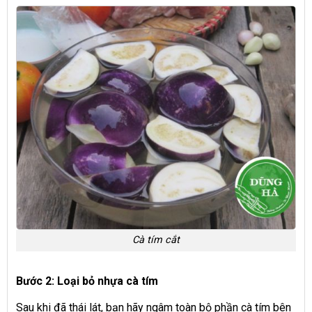
Cà tím cắt
Bước 2: Loại bỏ nhựa cà tím
Sau khi đã thái lát, bạn hãy ngâm toàn bộ phần cà tím bên