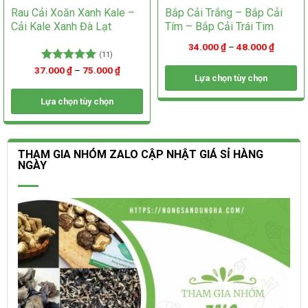
Rau Cải Xoăn Xanh Kale –
Bắp Cải Trắng – Bắp Cải
Cải Kale Xanh Đà Lạt
Tím – Bắp Cải Trái Tim
34.000
₫
–
48.000
₫
(11)
37.000
Được xếp
₫
–
75.000
₫
Lựa chọn tùy chọn
hạng
5.00
5 sao
Sản
Lựa chọn tùy chọn
phẩm
Sản
này
phẩm
có
này
nhiều
THAM GIA NHÓM ZALO CẬP NHẬT GIÁ SỈ HÀNG
có
biến
NGÀY
nhiều
thể.
biến
Các
thể.
tùy
Các
chọn
tùy
có
chọn
thể
có
được
thể
chọn
được
trên
chọn
trang
trên
sản