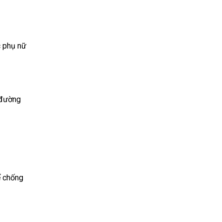
c phụ nữ
 đường
ể chống