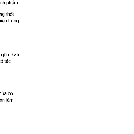
ành phẩm.
ng thốt
iều trong
 gồm kali,
có tác
 của cơ
còn làm