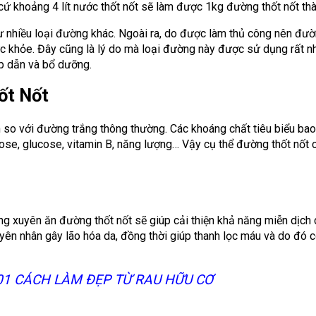
ứ khoảng 4 lít nước thốt nốt sẽ làm được 1kg đường thốt nốt th
ư nhiều loại đường khác. Ngoài ra, do được làm thủ công nên đườ
c khỏe. Đây cũng là lý do mà loại đường này được sử dụng rất nh
ấp dẫn và bổ dưỡng.
ốt Nốt
so với đường trắng thông thường. Các khoáng chất tiêu biểu bao
ose, glucose, vitamin B, năng lượng… Vậy cụ thể đường thốt nốt 
g xuyên ăn đường thốt nốt sẽ giúp cải thiện khả năng miễn dịch
uyên nhân gây lão hóa da, đồng thời giúp thanh lọc máu và do đó 
01 CÁCH LÀM ĐẸP TỪ RAU HỮU CƠ