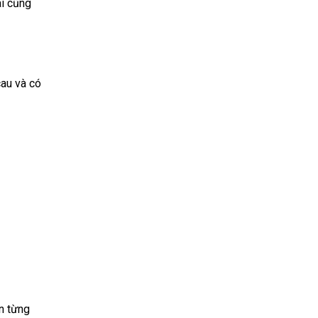
ai cũng
cau và có
n từng