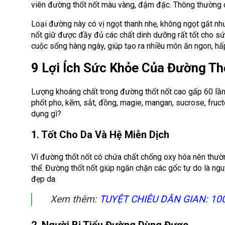
viên đường thốt nốt màu vàng, đậm đặc. Thông thường c
Loại đường này có vị ngọt thanh nhẹ, không ngọt gắt nh
nốt giữ được đầy đủ các chất dinh dưỡng rất tốt cho sứ
cuộc sống hàng ngày, giúp tạo ra nhiều món ăn ngon, h
9 Lợi Ích Sức Khỏe Của Đường Th
Lượng khoáng chất trong đường thốt nốt cao gấp 60 lần 
phốt pho, kẽm, sắt, đồng, magie, mangan, sucrose, fruct
dụng gì?
1. Tốt Cho Da Và Hệ Miễn Dịch
Vì đường thốt nốt có chứa chất chống oxy hóa nên thườn
thể. Đường thốt nốt giúp ngăn chặn các gốc tự do là ng
đẹp da.
Xem thêm:
TUYỆT CHIÊU DÂN GIAN: 10
2. Người Bị Tiểu Đường Dùng Được