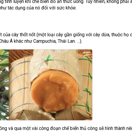
 tinh luyện khi chế biến đồ ăn thức uống. Tuy nhiên, không phải 
hư tác dụng của nó đối với sức khỏe.
của cây thốt nốt (một loại cây gần giống với cây dừa, thuộc họ 
hâu Á khác như Campuchia, Thái Lan. …).
lỏng và qua một vài công đoạn chế biến thủ công sẽ hình thành nê