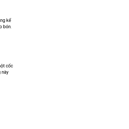
áng kể
o bón.
một cốc
g này