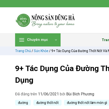
Chuyển
đến
nội
dung
Tra
Chuyên mục
Trang Chủ
/
Sức Khỏe
/
9+ Tác Dụng Của Đường Thốt Nốt Và 
9+ Tác Dụng Của Đường Th
Dụng
Đã đăng trên
11/06/2021
bởi
Bùi Bích Phương
đường
đường thốt nốt
đường thốt nốt làm món gì