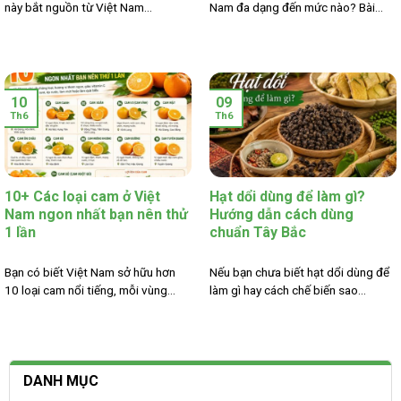
này bắt nguồn từ Việt Nam...
Nam đa dạng đến mức nào? Bài...
10
09
Th6
Th6
10+ Các loại cam ở Việt
Hạt dổi dùng để làm gì?
Nam ngon nhất bạn nên thử
Hướng dẫn cách dùng
1 lần
chuẩn Tây Bắc
Bạn có biết Việt Nam sở hữu hơn
Nếu bạn chưa biết hạt dổi dùng để
10 loại cam nổi tiếng, mỗi vùng...
làm gì hay cách chế biến sao...
DANH MỤC