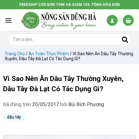
Chuyển
FREESHIP COD ĐƠN 199K VÀ GIẢM 10% TỔNG HÓA ĐƠN
đến
nội
dung
Trang Chủ
/
An Toàn Thực Phẩm
/
Vì Sao Nên Ăn Dâu Tây Thường
Xuyên, Dâu Tây Đà Lạt Có Tác Dụng Gì?
Vì Sao Nên Ăn Dâu Tây Thường Xuyên,
Dâu Tây Đà Lạt Có Tác Dụng Gì?
Đã đăng trên
20/05/2017
bởi
Bùi Bích Phương
dâu tây