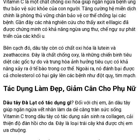
Vitamin C là một chất chống oxi hóa giúp ngăn ngừa bệnh ung
thư bảo vệ sức khỏe của con người. Tăng cường hệ miễn dịch
chính là phòng thủ vững chắn bảo vệ cơ thể chống lại các
bệnh. Gần đây các nhà nghiên cứu cho thấy axit elllagic đã
được chứng minh có khả năng ngừa ung thư, chế ngự sự phát
triển của các khối u.
Bên cạch đó, dâu tây còn có chất oxi hóa là lutein và
zeathaccins. Đây là chất chống oxy, là những chiến binh tiêu
diệt các gốc tự do và trung hòa ảnh hưởng tiêu cực có khả
năng xảy ra ở tế bào trong cơ thể. Ngoài ra, nó đánh bại được
cả cholesterol có hại gây lên các bệnh như đột quỵ, tim mạch.
Tác Dụng Làm Đẹp, Giảm Cân Cho Phụ Nữ
Dâu tây Đà Lạt có tác dụng gì
? Đối với chị em, ăn dâu tây
giúp ngăn ngừa vết nhăn làm da dẻ căng tràn sức sống.
Vitamin C trong dâu tây có tác dụng sản sinh ra collagen, cải
thiện độ đàn hồi cho da. Đây là loại trái cây khá được chị em
ưa chuộng.