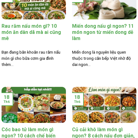
Rau răm nấu món gì? 10
Miến dong nấu gì ngon? 11
món ăn dân dã mà ai cũng
món ngon từ miến dong dễ
mê
làm
Bạn đang băn khoăn rau răm nấu
Miến dong là nguyên liệu quen
món gì cho bữa cơm gia đình
thuộc trong căn bếp Việt nhờ độ
thêm...
dai ngon...
18
18
Th6
Th6
Cóc bao tử làm món gì
Củ cải khô làm món gì
ngon? 10 cách chế biến
ngon? 8 cách nấu đơn giản,