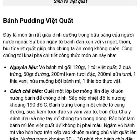
Sinh tố việt quất
Bánh Pudding Việt Quất
Đây là món ăn rất giàu dinh dưỡng trong bữa sáng của người
nước ngoài. Sự béo ngậy từ bánh đan xen với vị ngọt, thơm,
bùi từ việt quất giúp cho chúng ta ăn xong không quên. Cùng
chúng tôi khai phá chi tiết công thức món ăn này nha:
Nguyên liệu:
Vỏ bánh mì gối 120gr, 1 túi việt quất, 2 quả
trứng, 50gr đường, 200ml kem tươi đặc, 200ml sữa tươi, 1
thìa vani, nửa muỗng bột bánh mì, 1 thìa bơ thực vật.
Cách chế biến:
Quết một lớp bơ mỏng lên đáy khuôn
nướng bánh để chống dính. Sắp xếp nhiệt độ lò nướng
khoảng 190 độ C. Đánh trứng trong một chiếc tô cùng
đường, sữa, kem tươi đặc và vani vào tô, trộn đều. Chú ý
đánh đều và nhẹ tay để không tạo bong bóng. Rắc bột làm
bánh mì lên việt quất để không bị phai màu. Ngâm vỏ bánh
mì vào hỗn hợp trên xếp vào khuôn nướng phủ việt quất lên
trên. Nướng trong khoảng 20 – 30 phút cho bánh chín đều