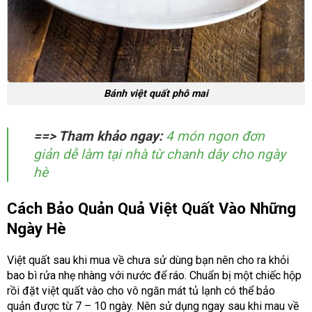
Bánh việt quất phô mai
==> Tham khảo ngay:
4 món ngon đơn
giản dễ làm tại nhà từ chanh dây cho ngày
hè
Cách Bảo Quản Quả Việt Quất Vào Những
Ngày Hè
Việt quất sau khi mua về chưa sử dùng bạn nên cho ra khỏi
bao bì rửa nhẹ nhàng với nước để ráo. Chuẩn bị một chiếc hộp
rồi đặt việt quất vào cho vô ngăn mát tủ lạnh có thể bảo
quản được từ 7 – 10 ngày. Nên sử dụng ngay sau khi mau về