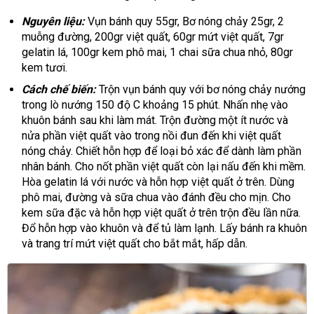
Nguyên liệu:
Vụn bánh quy 55gr, Bơ nóng chảy 25gr, 2
muỗng đường, 200gr việt quất, 60gr mứt việt quất, 7gr
gelatin lá, 100gr kem phô mai, 1 chai sữa chua nhỏ, 80gr
kem tươi.
Cách chế biến:
Trộn vụn bánh quy với bơ nóng chảy nướng
trong lò nướng 150 độ C khoảng 15 phút. Nhấn nhẹ vào
khuôn bánh sau khi làm mát. Trộn đường một ít nước và
nửa phần việt quất vào trong nồi đun đến khi việt quất
nóng chảy. Chiết hỗn hợp để loại bỏ xác để dành làm phần
nhân bánh. Cho nốt phần việt quất còn lại nấu đến khi mềm.
Hòa gelatin lá với nước và hỗn hợp việt quất ở trên. Dùng
phô mai, đường và sữa chua vào đánh đều cho mịn. Cho
kem sữa đặc và hỗn hợp việt quất ở trên trộn đều lần nữa.
Đổ hỗn hợp vào khuôn và để tủ làm lạnh. Lấy bánh ra khuôn
và trang trí mứt việt quất cho bắt mắt, hấp dẫn.