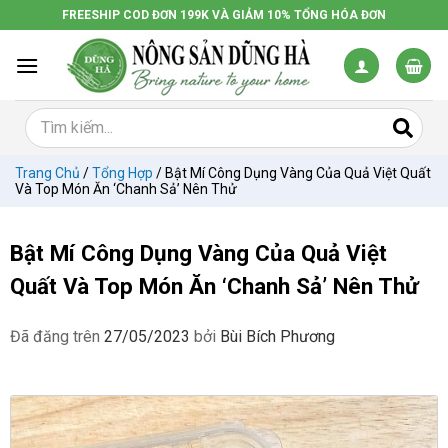
Chuyển
FREESHIP COD ĐƠN 199K VÀ GIẢM 10% TỔNG HÓA ĐƠN
đến
nội
dung
Trang Chủ
/
Tổng Hợp
/
Bật Mí Công Dụng Vàng Của Quả Việt Quất
Và Top Món Ăn ‘chanh Sả’ Nên Thử
Bật Mí Công Dụng Vàng Của Quả Việt
Quất Và Top Món Ăn ‘chanh Sả’ Nên Thử
Đã đăng trên
27/05/2023
bởi
Bùi Bích Phương