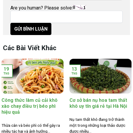
Are you human? Please solve:
Các Bài Viết Khác
19
13
Th5
Th5
Công thức làm củ cải khô
Cơ sở bán nụ hoa tam thất
xào chay điều trị béo phì
khô uy tín giá rẻ tại Hà Nội
hiệu quả
Nụ tam thất khô đang trở thành
Thừa cân và béo phì có thể gây ra
một trong những loại thảo dược
nhiều tác hại và ảnh hưởng...
được nhiều...