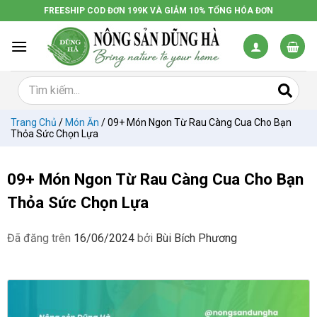
Chuyển
FREESHIP COD ĐƠN 199K VÀ GIẢM 10% TỔNG HÓA ĐƠN
đến
nội
dung
Trang Chủ
/
Món Ăn
/
09+ Món Ngon Từ Rau Càng Cua Cho Bạn
Thỏa Sức Chọn Lựa
09+ Món Ngon Từ Rau Càng Cua Cho Bạn
Thỏa Sức Chọn Lựa
Đã đăng trên
16/06/2024
bởi
Bùi Bích Phương