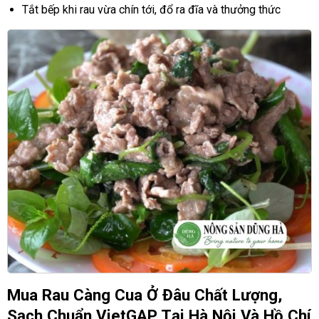
Tắt bếp khi rau vừa chín tới, đổ ra đĩa và thưởng thức
Mua Rau Càng Cua Ở Đâu Chất Lượng,
Sạch Chuẩn VietGAP Tại Hà Nội Và Hồ Chí