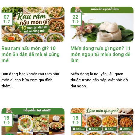
07
22
Th7
Th6
Rau răm nấu món gì? 10
Miến dong nấu gì ngon? 11
món ăn dân dã mà ai cũng
món ngon từ miến dong dễ
mê
làm
Bạn đang băn khoăn rau răm nấu
Miến dong là nguyên liệu quen
món gì cho bữa cơm gia đình
thuộc trong căn bếp Việt nhờ độ
thêm...
dai ngon...
18
18
Th6
Th6