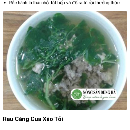
Rắc hành lá thái nhỏ, tắt bếp và đổ ra tô rồi thưởng thức
Rau Càng Cua Xào Tỏi