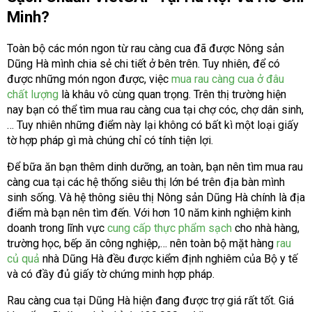
Minh?
Toàn bộ các món ngon từ rau càng cua đã được Nông sản
Dũng Hà mình chia sẻ chi tiết ở bên trên. Tuy nhiên, để có
được những món ngon được, việc
mua rau càng cua ở đâu
chất lượng
là khâu vô cùng quan trọng. Trên thị trường hiện
nay bạn có thể tìm mua rau càng cua tại chợ cóc, chợ dân sinh,
… Tuy nhiên những điểm này lại không có bất kì một loại giấy
tờ hợp pháp gì mà chúng chỉ có tính tiện lợi.
Để bữa ăn bạn thêm dinh dưỡng, an toàn, bạn nên tìm mua rau
càng cua tại các hệ thống siêu thị lớn bé trên địa bàn mình
sinh sống. Và hệ thông siêu thị Nông sản Dũng Hà chính là địa
điểm mà bạn nên tìm đến. Với hơn 10 năm kinh nghiệm kinh
doanh trong lĩnh vực
cung cấp thực phẩm sạch
cho nhà hàng,
trường học, bếp ăn công nghiệp,… nên toàn bộ mặt hàng
rau
củ quả
nhà Dũng Hà đều được kiểm định nghiêm của Bộ y tế
và có đầy đủ giấy tờ chứng minh hợp pháp.
Rau càng cua tại Dũng Hà hiện đang được trợ giá rất tốt. Giá