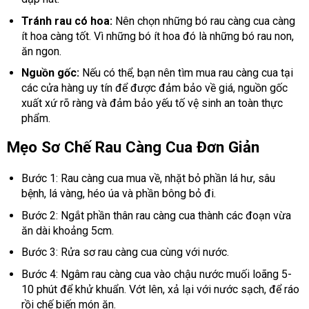
Tránh rau có hoa:
Nên chọn những bó rau càng cua càng
ít hoa càng tốt. Vì những bó ít hoa đó là những bó rau non,
ăn ngon.
Nguồn gốc:
Nếu có thể, bạn nên tìm mua rau càng cua tại
các cửa hàng uy tín để được đảm bảo về giá, nguồn gốc
xuất xứ rõ ràng và đảm bảo yếu tố vệ sinh an toàn thực
phẩm.
Mẹo Sơ Chế Rau Càng Cua Đơn Giản
Bước 1: Rau càng cua mua về, nhặt bỏ phần lá hư, sâu
bệnh, lá vàng, héo úa và phần bông bỏ đi.
Bước 2: Ngắt phần thân rau càng cua thành các đoạn vừa
ăn dài khoảng 5cm.
Bước 3: Rửa sơ rau càng cua cùng với nước.
Bước 4: Ngâm rau càng cua vào chậu nước muối loãng 5-
10 phút để khử khuẩn. Vớt lên, xả lại với nước sạch, để ráo
rồi chế biến món ăn.