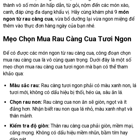
thành vô số món ăn hấp dẫn, từ gỏi, nộm đến các món xào,
canh, đáp ứng đa dạng khẩu vị. Hãy cùng khám phá 9
món
ngon từ rau càng cua
, vừa bổ dưỡng lại vừa ngon miệng để
thêm vào thực đơn hàng ngày của bạn nhé.
Mẹo Chọn Mua Rau Càng Cua Tươi Ngon
Để có được các món ngon từ rau càng cua, công đoạn chọn
mua rau càng cua là vô cùng quan trọng. Dưới đây là một số
mẹo chọn mua rau càng cua tươi ngon mà bạn có thể tham
khảo qua:
Màu sắc rau:
Rau càng tươi ngon phải có màu xanh non, lá
tươi mới, không có dấu hiệu bị thối, héo úa, sâu ăn lá.
Chọn rau non:
Rau càng cua non ăn sẽ giòn, ngọt và ít
đắng hơn. Nhận biết rau non qua lá nhỏ, màu xanh nhạt và
thân mảnh.
Kiểm tra độ giòn:
Thân rau càng cua phải giòn, mềm mại,
căng mọng. Không có dấu hiệu mềm nhũn, bầm tím hay
dập nát.