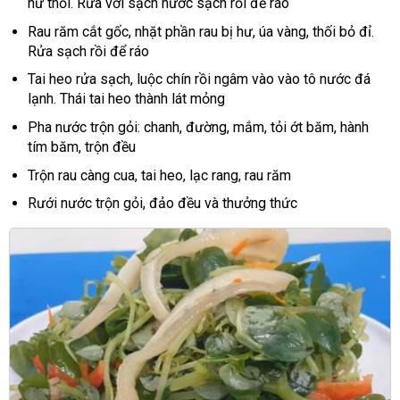
hư thối. Rửa với sạch nước sạch rồi để ráo
Rau răm cắt gốc, nhặt phần rau bị hư, úa vàng, thối bỏ đỉ.
Rửa sạch rồi để ráo
Tai heo rửa sạch, luộc chín rồi ngâm vào vào tô nước đá
lạnh. Thái tai heo thành lát mỏng
Pha nước trộn gỏi: chanh, đường, mắm, tỏi ớt băm, hành
tím băm, trộn đều
Trộn rau càng cua, tai heo, lạc rang, rau răm
Rưới nước trộn gỏi, đảo đều và thưởng thức