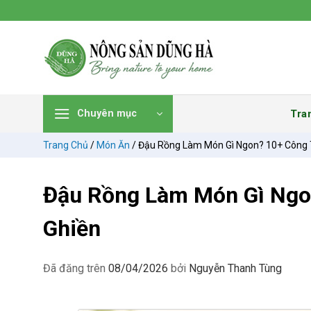
Chuyển
đến
nội
dung
Tra
Chuyên mục
Trang Chủ
/
Món Ăn
/
Đậu Rồng Làm Món Gì Ngon? 10+ Công T
Đậu Rồng Làm Món Gì Ngo
Ghiền
Đã đăng trên
08/04/2026
bởi
Nguyễn Thanh Tùng