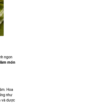
ình ngon
 làm món
năm. Hoa
iống như
m và dược