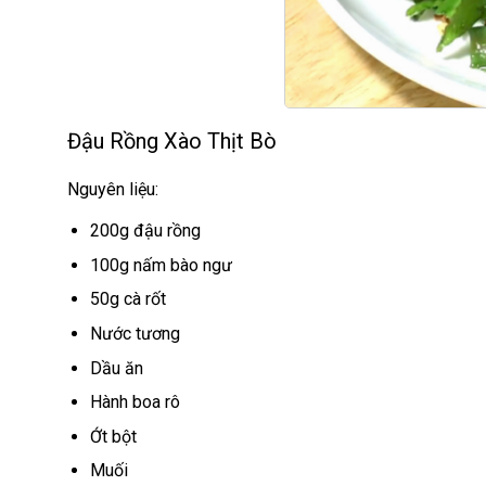
Đậu Rồng Xào Thịt Bò
Nguyên liệu:
200g đậu rồng
100g nấm bào ngư
50g cà rốt
Nước tương
Dầu ăn
Hành boa rô
Ớt bột
Muối