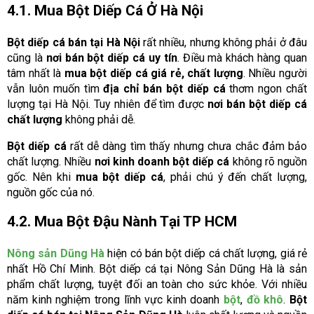
4.1. Mua Bột Diếp Cá Ở Hà Nội
Bột diếp cá bán tại Hà Nội
rất nhiều, nhưng không phải ở đâu
cũng là
nơi bán bột diếp cá uy tín
. Điều mà khách hàng quan
tâm nhất là
mua bột diếp cá giá rẻ, chất lượng
. Nhiều người
vẫn luôn muốn tìm
địa chỉ bán bột diếp cá
thơm ngon chất
lượng tại Hà Nội. Tuy nhiên để tìm được
nơi bán bột diếp cá
chất lượng
không phải dễ.
Bột diếp cá
rất dễ dàng tìm thấy nhưng chưa chắc đảm bảo
chất lượng. Nhiều
nơi kinh doanh bột diếp cá
không rõ nguồn
gốc. Nên khi
mua bột diếp cá
, phải chú ý đến chất lượng,
nguồn gốc của nó.
4.2. Mua Bột Đậu Nành Tại TP HCM
Nông sản Dũng Hà
hiện có bán bột diếp cá chất lượng, giá rẻ
nhất Hồ Chí Minh. Bột diếp cá tại Nông Sản Dũng Hà là sản
phẩm chất lượng, tuyệt đối an toàn cho sức khỏe. Với nhiều
năm kinh nghiệm trong lĩnh vực kinh doanh
bột
,
đồ khô
.
Bột