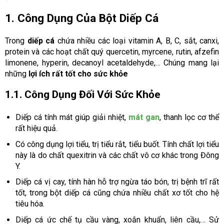
1. Công Dụng Của Bột Diếp Cá
Trong
diếp cá
chứa nhiều các loại vitamin A, B, C, sắt, canxi,
protein và các hoạt chất quý quercetin, myrcene, rutin, afzefin
limonene, hyperin, decanoyl acetaldehyde,… Chúng mang lại
những
lợi ích rất tốt cho sức khỏe
1.1. Công Dụng Đối Với Sức Khỏe
Diếp cá tính mát giúp giải nhiệt,
mát gan
, thanh lọc cơ thể
rất hiệu quả.
Có công dụng lợi tiểu, trị tiểu rắt, tiểu buốt. Tính chất lợi tiểu
này là do chất quexitrin và các chất vô cơ khác trong Đông
Y.
Diếp cá vị cay, tính hàn hỗ trợ ngừa táo bón, trị bệnh trĩ rất
tốt, trong bột diếp cá cũng chứa nhiều chất xơ tốt cho hệ
tiêu hóa.
Diếp cá ức chế tụ cầu vàng, xoắn khuẩn, liên cầu,… Sử