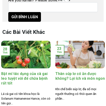
Are you human? Please solve:
Các Bài Viết Khác
23
28
Th6
Th6
Bật mí tác dụng của cà gai
Thân súp lơ có ăn được
leo tuyệt vời để chữa bệnh
không? Lợi ích và món ngon
rất tốt
Khi chế biến súp lơ, đa số mọi
Lá cà gai có tên khoa học là
người thường có thói quen ăn
Solanum Hainanense Hance, còn có
phần...
tên gọi...