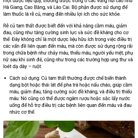
một dược liệu quý, thường được trồng ở các vùng núi cao như
Hà Giang, Cao Bằng, và Lào Cai. Bộ phận được sử dụng để
làm thuốc là rễ củ, mang đến nhiều lợi ích cho sức khỏe.
Rễ củ tam thất được biết đến với khả năng cầm máu, giảm
đau, cũng như tăng cường sinh lực và sức đề kháng cho cơ
thể. Đây không chỉ là một dược liệu hữu ích trong việc điều trị
các vấn đề liên quan đến máu, mà còn được sử dụng rộng rãi
trong chữa bệnh như chảy máu, thiếu máu, người yếu mệt, phụ
nữ sau khi sinh đẻ, cũng như trong các trường hợp ung thư và
loét dạ dày – ruột.
Cách sử dụng: Củ tam thất thường được chế biến thành
dạng bột hoặc thái lát để pha trà hoặc nấu cháo, giúp cầm
máu, giảm đau, tăng cường sức đề kháng, và điều trị thiếu
máu. Nó cũng có thể được ngâm rượu hoặc sắc lấy nước
uống để hỗ trợ điều trị các bệnh liên quan đến máu và đau
nhức cơ thể.