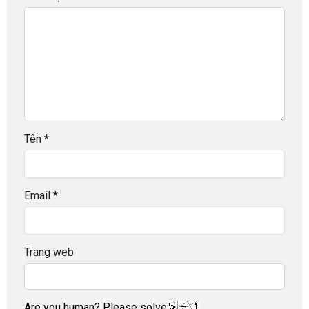
Tên
*
Email
*
Trang web
Are you human? Please solve: