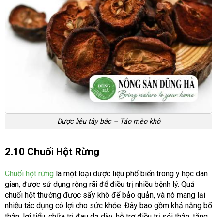
Dược liệu tây bắc – Táo mèo khô
2.10 Chuối Hột Rừng
Chuối hột rừng
là một loại dược liệu phổ biến trong y học dân
gian, được sử dụng rộng rãi để điều trị nhiều bệnh lý. Quả
chuối hột thường được sấy khô để bảo quản, và nó mang lại
nhiều tác dụng có lợi cho sức khỏe. Đây bao gồm khả năng bổ
thận, lợi tiểu, chữa trị đau dạ dày, hỗ trợ điều trị sỏi thận, tăng