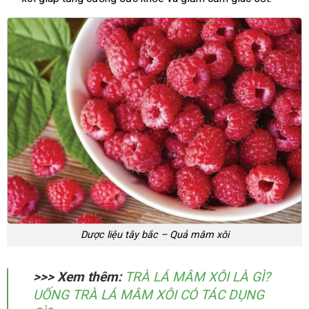
Dược liệu tây bắc – Quả mâm xôi
>>> Xem thêm:
TRÀ LÁ MÂM XÔI LÀ GÌ?
UỐNG TRÀ LÁ MÂM XÔI CÓ TÁC DỤNG