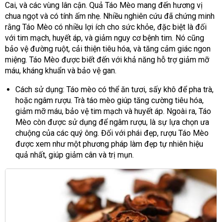
Cai, và các vùng lân cận. Quả Táo Mèo mang đến hương vị
chua ngọt và có tính ấm nhẹ. Nhiều nghiên cứu đã chứng minh
rằng Táo Mèo có nhiều lợi ích cho sức khỏe, đặc biệt là đối
với tim mạch, huyết áp, và giảm nguy cơ bệnh tim. Nó cũng
bảo vệ đường ruột, cải thiện tiêu hóa, và tăng cảm giác ngon
miệng. Táo Mèo được biết đến với khả năng hỗ trợ giảm mỡ
máu, kháng khuẩn và bảo vệ gan.
Cách sử dụng: Táo mèo có thể ăn tươi, sấy khô để pha trà,
hoặc ngâm rượu. Trà táo mèo giúp tăng cường tiêu hóa,
giảm mỡ máu, bảo vệ tim mạch và huyết áp.
Ngoài ra, Táo
Mèo còn được sử dụng để ngâm rượu, là sự lựa chọn ưa
chuộng của các quý ông. Đối với phái đẹp, rượu Táo Mèo
được xem như một phương pháp làm đẹp tự nhiên hiệu
quả nhất, giúp giảm cân và trị mụn.