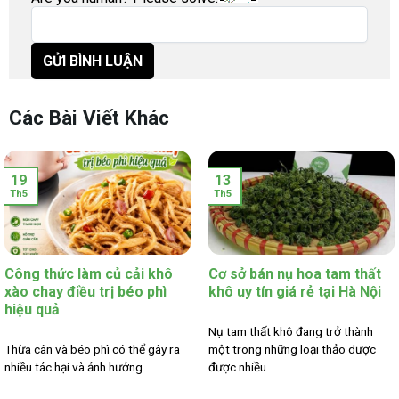
Các Bài Viết Khác
19
13
Th5
Th5
Công thức làm củ cải khô
Cơ sở bán nụ hoa tam thất
xào chay điều trị béo phì
khô uy tín giá rẻ tại Hà Nội
hiệu quả
Nụ tam thất khô đang trở thành
Thừa cân và béo phì có thể gây ra
một trong những loại thảo dược
nhiều tác hại và ảnh hưởng...
được nhiều...