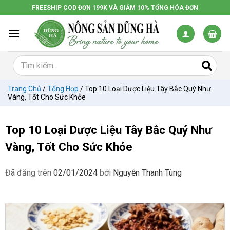
Chuyển
FREESHIP COD ĐƠN 199K VÀ GIẢM 10% TỔNG HÓA ĐƠN
đến
nội
dung
Trang Chủ
/
Tổng Hợp
/
Top 10 Loại Dược Liệu Tây Bắc Quý Như
Vàng, Tốt Cho Sức Khỏe
Top 10 Loại Dược Liệu Tây Bắc Quý Như
Vàng, Tốt Cho Sức Khỏe
Đã đăng trên
02/01/2024
bởi
Nguyễn Thanh Tùng