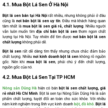
4.1. Mua Bột Lá Sen Ở Hà Nội
Bột lá sen bán tại Hà Nội
rất nhiều, nhưng không phải ở đâu
cũng là
nơi bán bột lá sen uy tín
. Điều mà khách hàng quan
tâm nhất là
mua bột lá sen giá rẻ, chất lượng
. Nhiều người
vẫn luôn muốn tìm
địa chỉ bán bột lá sen
thơm ngon chất
lượng tại Hà Nội. Tuy nhiên để tìm được
nơi bán bột lá sen
chất lượng
không phải dễ.
Bột lá sen
rất dễ dàng tìm thấy nhưng chưa chắc đảm bảo
chất lượng. Nhiều
nơi kinh doanh bột lá sen
không rõ nguồn
gốc. Nên khi
mua bột lá sen
, phải chú ý đến chất lượng,
nguồn gốc của nó.
4.2. Mua Bột Lá Sen Tại TP HCM
Nông sản Dũng Hà
hiện có bán
bột lá sen chất lượng, giá
rẻ nhất Hồ Chí Minh
. Bột lá sen tại Nông Sản Dũng Hà là sản
phẩm chất lượng, tuyệt đối an toàn cho sức khỏe. Với nhiều
năm kinh nghiệm trong lĩnh vực kinh doanh
bột
,
đồ khô
.
Bột lá