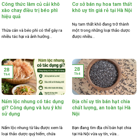
Công thức làm củ cải khô
Cơ sở bán nụ hoa tam thất
xào chay điều trị béo phì
khô uy tín giá rẻ tại Hà Nội
hiệu quả
Nụ tam thất khô đang trở thành
Thừa cân và béo phì có thể gây ra
một trong những loại thảo dược
nhiều tác hại và ảnh hưởng...
được nhiều...
28
28
Th4
Th4
Nấm lộc nhung có tác dụng
Địa chỉ uy tín bán hạt chia
gì? Công dụng và lưu ý khi
chất lượng, an toàn tại Hà
sử dụng
Nội
Nấm lộc nhung từ lâu được xem là
Bạn đang tìm địa chỉ bán hạt chia
loại thảo dược quý hiếm, chứa
tại Hà Nội vừa uy tín, vừa...