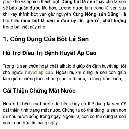
phơi khô và nghiền thành bột.
Dùng bột lá sen
thay cho lá sen
sẽ bảo quản được lâu hơn. Lượng dược tính trong lá sen sau
khi xay thành bột vẫn giữ nguyên. Cùng
Nông sản Dũng Hà
tìm hiểu
mua bột lá sen ở đâu uy tín, giá rẻ, chất lượng
trong bài viết này nhé
1. Công Dụng Của Bột Lá Sen
Hỗ Trợ Điều Trị Bệnh Huyết Áp Cao
Trong lá sen chứa hoạt chất alkaloid giúp ổn định huyết áp, tốt
cho người
huyết áp cao
. Ngoài ra, khi dùng lá sen còn giúp
làm giảm những triệu chứng như: mất ngủ, lo lắng, bồn chồn,…
Cải Thiện Chứng Mất Nước
Người bị bệnh mất nước do tiêu chảy có thể dùng lá sen để
cải thiện tình trạng mất nước. Chúng ta có thể dùng lá sen non
để nấu nước uống trong ngày. Ngoài ra, còn có thể dùng lá sen
non trong bữa ăn hàng ngày.