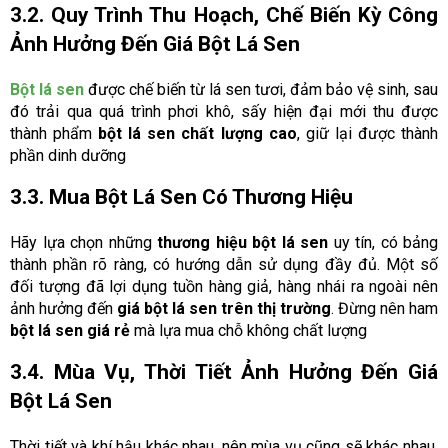
3.2. Quy Trình Thu Hoạch, Chế Biến Kỳ Công
Ảnh Hưởng Đến Giá Bột Lá Sen
Bột lá sen
được chế biến từ lá sen tươi, đảm bảo vệ sinh, sau
đó trải qua quá trình phơi khô, sấy hiện đại mới thu được
thành phẩm
bột lá sen chất lượng cao
, giữ lại được thành
phần dinh dưỡng
3.3. Mua Bột Lá Sen Có Thương Hiệu
Hãy lựa chọn những
thương hiệu bột lá sen
uy tín, có bảng
thành phần rõ ràng, có hướng dẫn sử dụng đầy đủ. Một số
đối tượng đã lợi dụng tuồn hàng giả, hàng nhái ra ngoài nên
ảnh hưởng đến
giá bột lá sen trên thị trường
. Đừng nên ham
bột lá sen giá rẻ
mà lựa mua chỗ không chất lượng
3.4. Mùa Vụ, Thời Tiết Ảnh Hưởng Đến Giá
Bột Lá Sen
Thời tiết và khí hậu khác nhau, nên mùa vụ cũng sẽ khác nhau,