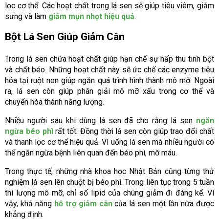
lọc cơ thể. Các hoạt chất trong lá sen sẽ giúp tiêu viêm, giảm
sưng và làm
giảm mụn nhọt hiệu quả
.
Bột Lá Sen Giúp Giảm Cân
Trong lá sen chứa hoạt chất giúp hạn chế sự hấp thu tinh bột
và chất béo. Những hoạt chất này sẽ ức chế các enzyme tiêu
hóa tại ruột non giúp ngăn quá trình hình thành mô mỡ. Ngoài
ra, lá sen còn giúp phân giải mô mỡ xấu trong cơ thể và
chuyển hóa thành năng lượng.
Nhiều người sau khi dùng lá sen đã cho rằng lá sen
ngăn
ngừa béo phì
rất tốt. Đồng thời lá sen còn giúp trao đổi chất
và thanh lọc cơ thể hiệu quả. Vì uống lá sen mà nhiều người có
thể ngăn ngừa bệnh liên quan đến béo phì, mỡ máu.
Trong thực tế, những nhà khoa học Nhật Bản cũng từng thử
nghiệm lá sen lên chuột bị béo phì. Trong liên tục trong 5 tuần
thì lượng mô mỡ, chỉ số lipid của chúng giảm đi đáng kể. Vì
vậy, khả năng
hỗ trợ giảm cân
của lá sen một lần nữa được
khẳng định.