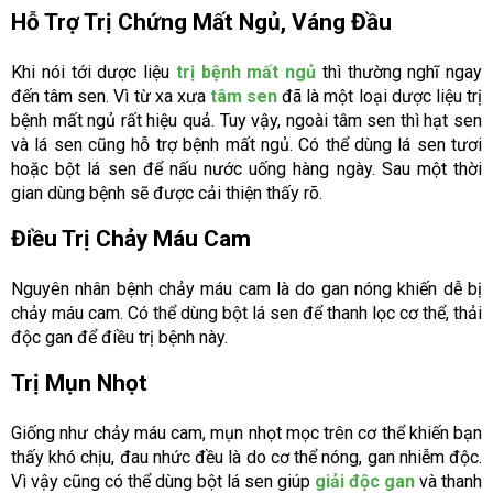
Hỗ Trợ Trị Chứng Mất Ngủ, Váng Đầu
Khi nói tới dược liệu
trị bệnh mất ngủ
thì thường nghĩ ngay
đến tâm sen. Vì từ xa xưa
tâm sen
đã là một loại dược liệu trị
bệnh mất ngủ rất hiệu quả. Tuy vậy, ngoài tâm sen thì hạt sen
và lá sen cũng hỗ trợ bệnh mất ngủ. Có thể dùng lá sen tươi
hoặc bột lá sen để nấu nước uống hàng ngày. Sau một thời
gian dùng bệnh sẽ được cải thiện thấy rõ.
Điều Trị Chảy Máu Cam
Nguyên nhân bệnh chảy máu cam là do gan nóng khiến dễ bị
chảy máu cam. Có thể dùng bột lá sen để thanh lọc cơ thể, thải
độc gan để điều trị bệnh này.
Trị Mụn Nhọt
Giống như chảy máu cam, mụn nhọt mọc trên cơ thể khiến bạn
thấy khó chịu, đau nhức đều là do cơ thể nóng, gan nhiễm độc.
Vì vậy cũng có thể dùng bột lá sen giúp
giải độc gan
và thanh