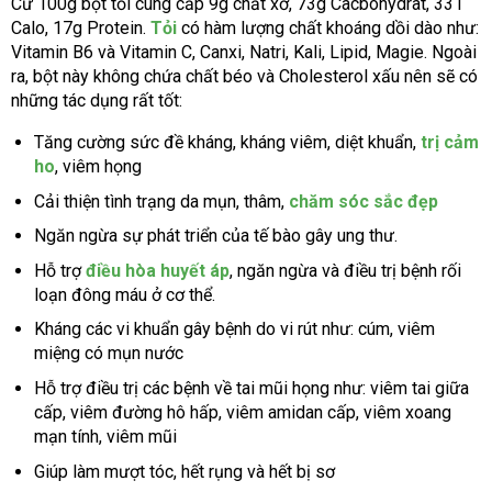
Cứ 100g bột tỏi cung cấp 9g chất xơ, 73g Cacbohydrat, 331
Calo, 17g Protein.
Tỏi
có hàm lượng chất khoáng dồi dào như:
Vitamin B6 và Vitamin C, Canxi, Natri, Kali, Lipid, Magie. Ngoài
ra, bột này không chứa chất béo và Cholesterol xấu nên sẽ có
những tác dụng rất tốt:
Tăng cường sức đề kháng, kháng viêm, diệt khuẩn,
trị cảm
ho
, viêm họng
Cải thiện tình trạng da mụn, thâm,
chăm sóc sắc đẹp
Ngăn ngừa sự phát triển của tế bào gây ung thư.
Hỗ trợ
điều hòa huyết áp
, ngăn ngừa và điều trị bệnh rối
loạn đông máu ở cơ thể.
Kháng các vi khuẩn gây bệnh do vi rút như: cúm, viêm
miệng có mụn nước
Hỗ trợ điều trị các bệnh về tai mũi họng như: viêm tai giữa
cấp, viêm đường hô hấp, viêm amidan cấp, viêm xoang
mạn tính, viêm mũi
Giúp làm mượt tóc, hết rụng và hết bị sơ