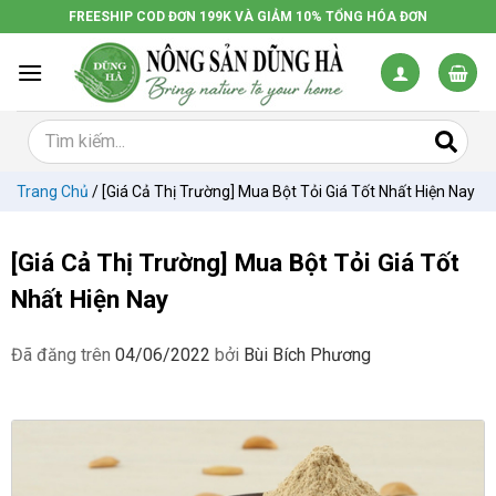
Chuyển
FREESHIP COD ĐƠN 199K VÀ GIẢM 10% TỔNG HÓA ĐƠN
đến
nội
dung
Trang Chủ
/
[Giá Cả Thị Trường] Mua Bột Tỏi Giá Tốt Nhất Hiện Nay
[Giá Cả Thị Trường] Mua Bột Tỏi Giá Tốt
Nhất Hiện Nay
Đã đăng trên
04/06/2022
bởi
Bùi Bích Phương