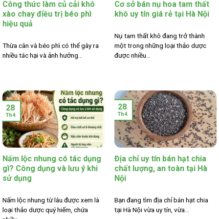
Công thức làm củ cải khô
Cơ sở bán nụ hoa tam thất
xào chay điều trị béo phì
khô uy tín giá rẻ tại Hà Nội
hiệu quả
Nụ tam thất khô đang trở thành
Thừa cân và béo phì có thể gây ra
một trong những loại thảo dược
nhiều tác hại và ảnh hưởng...
được nhiều...
28
28
Th4
Th4
Nấm lộc nhung có tác dụng
Địa chỉ uy tín bán hạt chia
gì? Công dụng và lưu ý khi
chất lượng, an toàn tại Hà
sử dụng
Nội
Nấm lộc nhung từ lâu được xem là
Bạn đang tìm địa chỉ bán hạt chia
loại thảo dược quý hiếm, chứa
tại Hà Nội vừa uy tín, vừa...