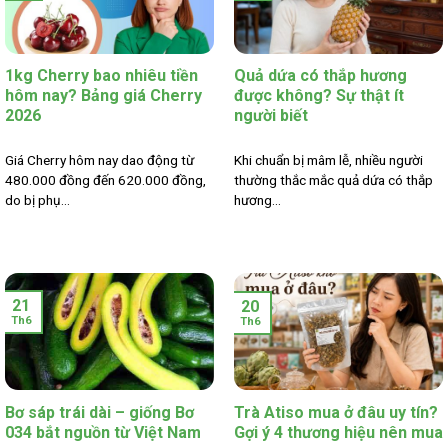
1kg Cherry bao nhiêu tiền
Quả dứa có thắp hương
hôm nay? Bảng giá Cherry
được không? Sự thật ít
2026
người biết
Giá Cherry hôm nay dao động từ
Khi chuẩn bị mâm lễ, nhiều người
480.000 đồng đến 620.000 đồng,
thường thắc mắc quả dứa có thắp
do bị phụ...
hương...
21
20
Th6
Th6
Bơ sáp trái dài – giống Bơ
Trà Atiso mua ở đâu uy tín?
034 bắt nguồn từ Việt Nam
Gợi ý 4 thương hiệu nên mua