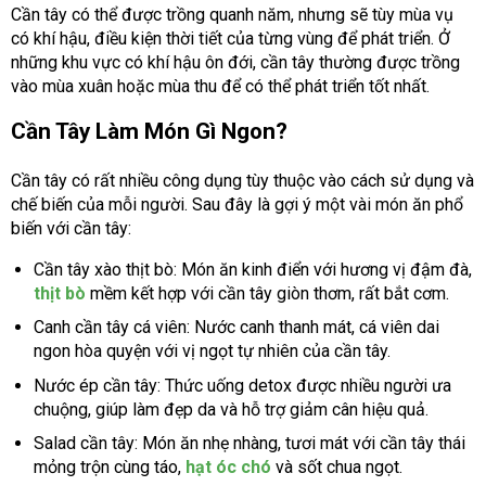
Cần tây có thể được trồng quanh năm, nhưng sẽ tùy mùa vụ
có khí hậu, điều kiện thời tiết của từng vùng để phát triển. Ở
những khu vực có khí hậu ôn đới, cần tây thường được trồng
vào mùa xuân hoặc mùa thu để có thể phát triển tốt nhất.
Cần Tây Làm Món Gì Ngon?
Cần tây có rất nhiều công dụng tùy thuộc vào cách sử dụng và
chế biến của mỗi người. Sau đây là gợi ý một vài món ăn phổ
biến với cần tây:
Cần tây xào thịt bò: Món ăn kinh điển với hương vị đậm đà,
thịt bò
mềm kết hợp với cần tây giòn thơm, rất bắt cơm.
Canh cần tây cá viên: Nước canh thanh mát, cá viên dai
ngon hòa quyện với vị ngọt tự nhiên của cần tây.
Nước ép cần tây: Thức uống detox được nhiều người ưa
chuộng, giúp làm đẹp da và hỗ trợ giảm cân hiệu quả.
Salad cần tây: Món ăn nhẹ nhàng, tươi mát với cần tây thái
mỏng trộn cùng táo,
hạt óc chó
và sốt chua ngọt.