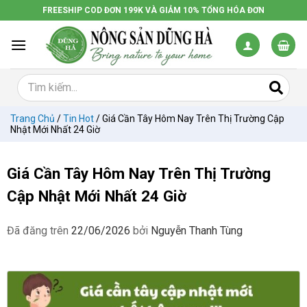
Chuyển
FREESHIP COD ĐƠN 199K VÀ GIẢM 10% TỔNG HÓA ĐƠN
đến
nội
dung
Trang Chủ
/
Tin Hot
/
Giá Cần Tây Hôm Nay Trên Thị Trường Cập
Nhật Mới Nhất 24 Giờ
Giá Cần Tây Hôm Nay Trên Thị Trường
Cập Nhật Mới Nhất 24 Giờ
Đã đăng trên
22/06/2026
bởi
Nguyễn Thanh Tùng