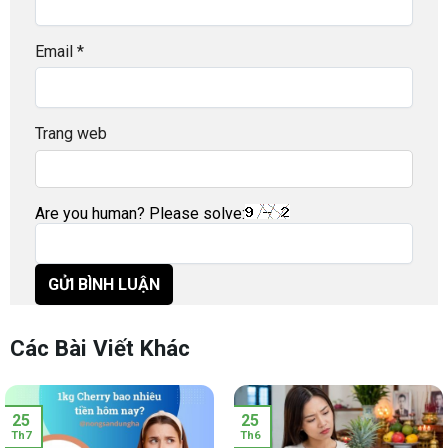
Email
*
Trang web
Are you human? Please solve:
Các Bài Viết Khác
25
25
Th7
Th6