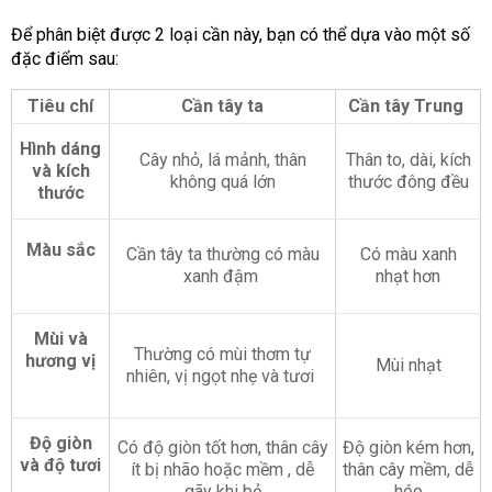
Để phân biệt được 2 loại cần này, bạn có thể dựa vào một số
đặc điểm sau:
Tiêu chí
Cần tây ta
Cần tây Trung
Hình dáng
Cây nhỏ, lá mảnh, thân
Thân to, dài, kích
và kích
không quá lớn
thước đông đều
thước
Màu sắc
Cần tây ta thường có màu
Có màu xanh
xanh đậm
nhạt hơn
Mùi và
Thường có mùi thơm tự
hương vị
Mùi nhạt
nhiên, vị ngọt nhẹ và tươi
Độ giòn
Có độ giòn tốt hơn, thân cây
Độ giòn kém hơn,
và độ tươi
ít bị nhão hoặc mềm , dễ
thân cây mềm, dễ
gãy khi bẻ
héo