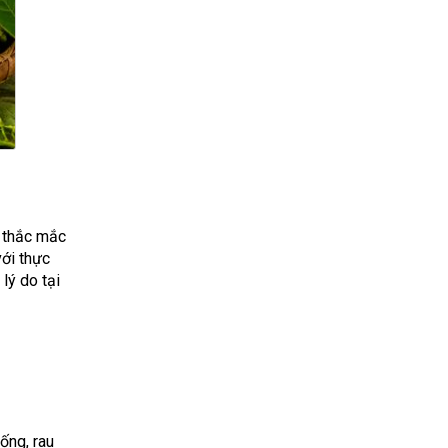
n thắc mắc
với thực
lý do tại
ống, rau