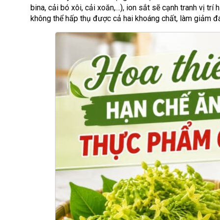
bina, cải bó xôi, cải xoăn,…), ion sắt sẽ cạnh tranh vị t
không thể hấp thụ được cả hai khoáng chất, làm giảm đá