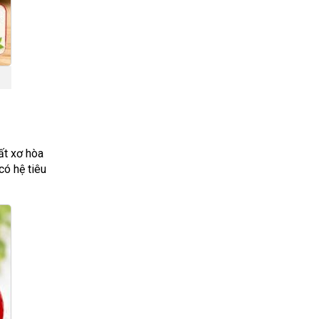
ất xơ hòa
có hệ tiêu