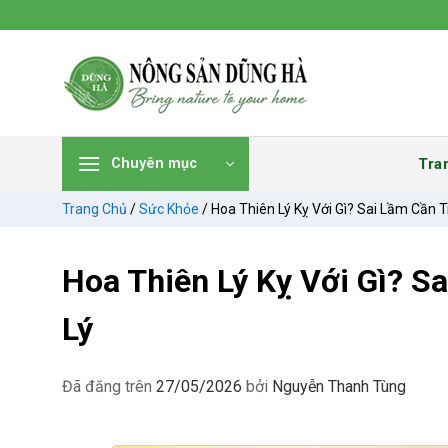
Chuyển
đến
nội
dung
Tra
Chuyên mục
Trang Chủ
/
Sức Khỏe
/
Hoa Thiên Lý Kỵ Với Gì? Sai Lầm Cần T
Hoa Thiên Lý Kỵ Với Gì? S
Lý
Đã đăng trên
27/05/2026
bởi
Nguyễn Thanh Tùng