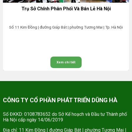
Trụ Sở Chính Phân Phối Và Bán Lẻ Hà Nội
Số 11 Kim Đồng | đường Giáp Bát | phường Tương Mai | Tp. Hà Nội
Xem chi tiết
CÔNG TY CỔ PHẦN PHÁT TRIỂN DŨNG HÀ
Số ĐKKD: 0108783652 do Sở Kế hoạch và Đầu tư Thành phố
Hà Nội cấp ngày 14/06/2019
Địa chỉ: 11 Kim Đồng | đường Giáp Bát | phường Tương Mai |