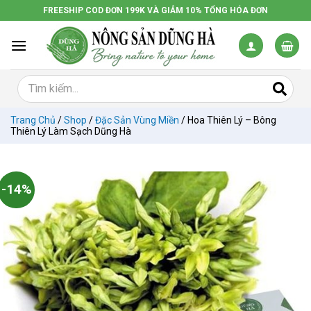
Chuyển
FREESHIP COD ĐƠN 199K VÀ GIẢM 10% TỔNG HÓA ĐƠN
đến
nội
dung
Trang Chủ
/
Shop
/
Đặc Sản Vùng Miền
/
Hoa Thiên Lý – Bông
Thiên Lý Làm Sạch Dũng Hà
-14%