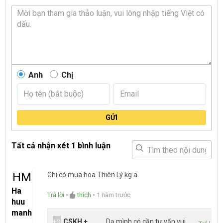
Anh
Chị
GỬI
Tất cả nhận xét
1 bình luận
HM
Chi có mua hoa Thiên Lý kg a
Ha
Trả lời
•
thích
•
1 năm trước
huu
manh
CSKH +
Dạ mình có cần tư vấn vui
+O