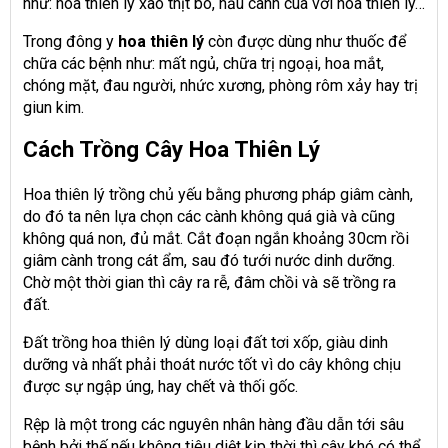
như: hoa thiên lý xào thịt bò, nấu canh cua với hoa thiên lý…
Trong đông y
hoa thiên lý
còn được dùng như thuốc để
chữa các bệnh như: mất ngủ, chữa trị ngoại, hoa mắt,
chóng mặt, đau người, nhức xương, phòng rôm xảy hay trị
giun kim.
Cách Trồng Cây Hoa Thiên Lý
Hoa thiên lý trồng chủ yếu bằng phương pháp giâm cành,
do đó ta nên lựa chọn các cành không quá già và cũng
không quá non, đủ mắt. Cắt đoạn ngắn khoảng 30cm rồi
giâm cành trong cát ẩm, sau đó tưới nước dinh dưỡng.
Chờ một thời gian thì cây ra rễ, đâm chồi và sẽ trồng ra
đất.
Đất trồng hoa thiên lý dùng loại đất tơi xốp, giàu dinh
dưỡng và nhất phải thoát nước tốt vì do cây không chịu
được sự ngập úng, hay chết và thối gốc.
Rệp là một trong các nguyên nhân hàng đầu dẫn tới sâu
bệnh bởi thế nếu không tiêu diệt kịp thời thì cây khó có thể