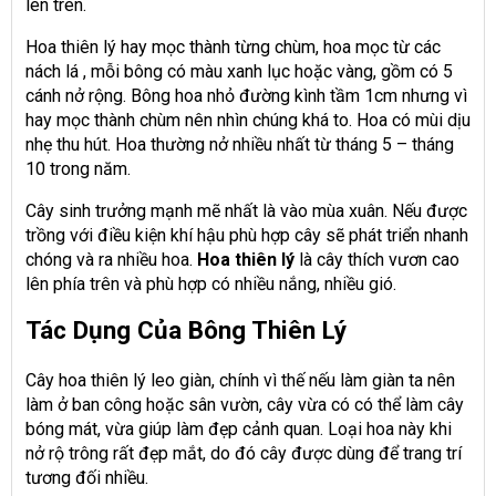
lên trên.
Hoa thiên lý hay mọc thành từng chùm, hoa mọc từ các
nách lá , mỗi bông có màu xanh lục hoặc vàng, gồm có 5
cánh nở rộng. Bông hoa nhỏ đường kình tầm 1cm nhưng vì
hay mọc thành chùm nên nhìn chúng khá to. Hoa có mùi dịu
nhẹ thu hút. Hoa thường nở nhiều nhất từ tháng 5 – tháng
10 trong năm.
Cây sinh trưởng mạnh mẽ nhất là vào mùa xuân. Nếu được
trồng với điều kiện khí hậu phù hợp cây sẽ phát triển nhanh
chóng và ra nhiều hoa.
Hoa thiên lý
là cây thích vươn cao
lên phía trên và phù hợp có nhiều nắng, nhiều gió.
Tác Dụng Của Bông Thiên Lý
Cây hoa thiên lý leo giàn, chính vì thế nếu làm giàn ta nên
làm ở ban công hoặc sân vườn, cây vừa có có thể làm cây
bóng mát, vừa giúp làm đẹp cảnh quan. Loại hoa này khi
nở rộ trông rất đẹp mắt, do đó cây được dùng để trang trí
tương đối nhiều.