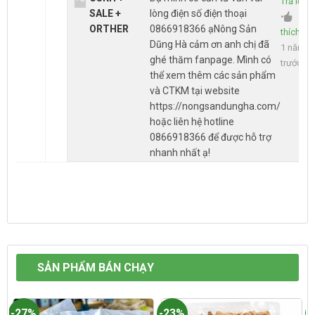
Trả lời
SALE +
lòng điện số điện thoại
•
ORTHER
0866918366 ạNông Sản
thích
•
Dũng Hà cảm ơn anh chị đã
1 năm
ghé thăm fanpage. Mình có
trước
thể xem thêm các sản phẩm
và CTKM tại website
https://nongsandungha.com/
hoặc liên hệ hotline
0866918366 để được hỗ trợ
nhanh nhất ạ!
SẢN PHẨM BÁN CHẠY
-27%
-23%
-