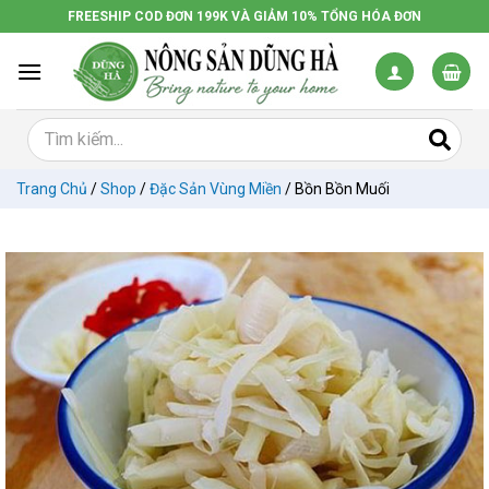
Chuyển
FREESHIP COD ĐƠN 199K VÀ GIẢM 10% TỔNG HÓA ĐƠN
đến
nội
dung
Trang Chủ
/
Shop
/
Đặc Sản Vùng Miền
/
Bồn Bồn Muối