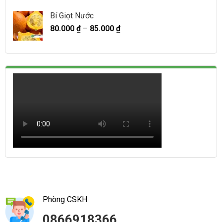
Bí Giọt Nước
80.000
₫
–
85.000
₫
Phòng CSKH
0866918366