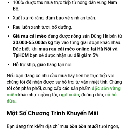
100% được thu mua trực tiếp từ nông dân vùng Nam
Bộ.
Xuất xứ rõ ràng, đảm bảo vệ sinh an toàn.
Rau luôn xanh tươi, bổ dưỡng.
Giá rau cải mèo
đang được nông sản Dũng Hà bán từ
30.000-55.000đ/kg
tùy vào từng giai đoạn khác nhau.
Đặc biệt, khi
mua rau cải mèo online tại Hà Nội và
TpHCM
bạn sẽ được nhận ưu đãi giảm 5%.
Hỗ trợ ship, giao hàng tận nơi.
Nếu bạn đang có nhu cầu mua hãy liên hệ trực tiếp với
chúng tôi để nhận được sự hỗ trợ, tư vấn nhiệt tình. Chúng
tôi còn phân phối, cung cấp các sản phẩm
đặc sản vùng
miền
khác như: ngồng tỏi,
n
gó xuân
,
đuông dừa,
củ hủ
dừa
,..
Một Số Chương Trình Khuyến Mãi
Bạn đang tìm kiếm địa chỉ mua
bồn bồn muối
tươi ngon,