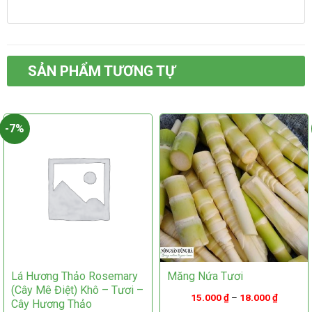
này
này
có
có
nhiều
nhiều
biến
biến
thể.
thể.
Các
SẢN PHẨM TƯƠNG TỰ
Các
tùy
tùy
chọn
chọn
có
có
thể
-7%
thể
được
được
chọn
chọn
trên
trên
trang
trang
sản
sản
phẩm
phẩm
Lá Hương Thảo Rosemary
Măng Nứa Tươi
(cây Mê Điệt) Khô – Tươi –
15.000
₫
–
18.000
₫
Cây Hương Thảo