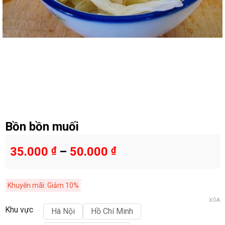
Bồn bồn muối
35.000
₫
–
50.000
₫
Khuyến mãi: Giảm 10%
XÓA
Khu vực
Hà Nội
Hồ Chí Minh