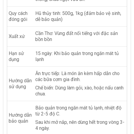
Quy cách
Hũ thủy tinh: 500g, 1kg (đảm bảo vệ sinh,
đóng gói
dễ bảo quản)
Cần Thơ: Vùng đất nổi tiếng với đặc sản
Xuất xứ
bồn bồn
Hạn sử
15 ngày: Khi bảo quản trong ngăn mát tủ
dụng
lạnh
Ăn trực tiếp: Là món ăn kèm hấp dẫn cho
các bữa cơm gia đình.
Hướng dẫn
sử dụng
Chế biến: Dùng làm gỏi, xào, hoặc nấu canh
chua.
Bảo quản trong ngăn mát tủ lạnh, nhiệt độ
từ 2-5 độ C.
Hướng dẫn
bảo quản
Sau khi mở nắp, nên dùng hết trong vòng 3-
4 ngày.