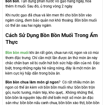
bồn bồn.
Tận dụng phần nước vo gạo hằng ngày, hòa
thêm ít muối. Sau đó, ủ trong vòng 2 ngày.
Khi nước gạo đã chua và lên men thì cho bồn bồn vào
ngâm cùng, đem bảo quản nơi khô thoáng. Bồn bồn muối
có thể ăn sau hai ngày ngâm.
Cách Sử Dụng Bồn Bồn Muối Trong Ẩm
Thực
Bồn bồn muối
khi ăn rất giòn, chua run rút, ngon và có mùi
thơm đặc trưng. Chỉ cần một lần được ăn thử món ăn này
chắc chắn bạn sẽ bị cuốn hút bởi sức hấp dẫn của nó. Đặc
biệt, trong những ngày hè nắng nóng, đây là một món ăn
kèm cực kỳ hấp dẫn trong bữa ăn.
Bồn bồn chua làm món gì ngon
? Có rất nhiều món ăn
ngon có thể ăn kèm với bồn bồn muối như: bồn bồn trộn
gỏi, nước tương, mắm tép, kho quẹt,…Không những thế,
bồn bồn là nguyên liệu để chế biến một số món ăn đặc
sản như: bồn bồn nấu canh chua, bồn bồn xào thịt, bồn bồn