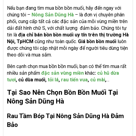
Nếu bạn đang tìm mua bồn bồn muối, hãy đến ngay với
chúng tôi –
Nông Sản Dũng Hà
– là đơn vị chuyên phân
phối, cung cấp tất cả các đặc sản của mỗi vùng miền trên
dải đất hình chữ S, với chất lượng đảm bảo. Chúng tôi tự
tin là
địa chỉ bán bồn bồn muối uy tín trên thị trường Hà
Nội, TpHCM
cũng như toàn quốc.
Giá bồn bồn muối
luôn
được chúng tôi cập nhật mỗi ngày để người tiêu dùng tiện
theo dõi và mua sắm.
Bên cạnh chọn mua bồn bồn muối, bạn có thể tìm mua rất
nhiều sản phẩm
đặc sản vùng miền
khác
:
củ hũ dừa
tươi
, củ dùa muối,
tỏi lá
,
rau tiến vua
,
củ mài
,
…
Tại Sao Nên Chọn Bồn Bồn Muối Tại
Nông Sản Dũng Hà
Rau Tầm Bóp Tại Nông Sản Dũng Hà Đảm
Bảo