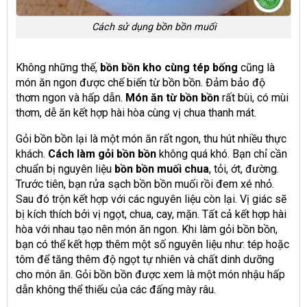
Cách sử dụng bồn bồn muối
Không những thế,
bồn bồn
kho cùng tép bống
cũng là
món ăn ngon được chế biến từ bồn bồn. Đảm bảo độ
thơm ngon và hấp dẫn.
Món ăn từ bồn bồn
rất bùi, có mùi
thơm, dễ ăn kết hợp hài hòa cùng vị chua thanh mát.
Gỏi bồn bồn lại là một món ăn rất ngon, thu hút nhiều thực
khách.
Cách làm gỏi bồn bồn
không quá khó. Bạn chỉ cần
chuẩn bị nguyên liệu
bồn bồn muối chua
, tỏi, ớt, đường.
Trước tiên, bạn rửa sạch bồn bồn muối rồi đem xé nhỏ.
Sau đó trộn kết hợp với các nguyên liệu còn lại. Vị giác sẽ
bị kích thích bởi vị ngọt, chua, cay, mặn. Tất cả kết hợp hài
hòa với nhau tạo nên món ăn ngon. Khi làm gỏi bồn bồn,
bạn có thể kết hợp thêm một số nguyên liệu như: tép hoặc
tôm để tăng thêm độ ngọt tự nhiên và chất dinh dưỡng
cho món ăn. Gỏi bồn bồn được xem là một món nhậu hấp
dẫn không thể thiếu của các đấng mày râu.