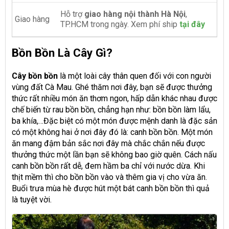
Hỗ trợ
giao hàng nội thành Hà Nội
,
Giao hàng
TP.HCM trong ngày. Xem phí ship
tại đây
Bồn Bồn Là Cây Gì?
Cây bồn bồn
là một loài cây thân quen đối với con người
vùng đất Cà Mau. Ghé thăm nơi đây, bạn sẽ được thưởng
thức rất nhiều món ăn thơm ngon, hấp dẫn khác nhau được
chế biến từ rau bồn bồn, chẳng hạn như: bồn bồn làm lẩu,
ba khía,…Đặc biệt có một món được mệnh danh là đặc sản
có một không hai ở nơi đây đó là: canh bồn bồn. Một món
ăn mang đậm bản sắc nơi đây mà chắc chắn nếu được
thưởng thức một lần bạn sẽ không bao giờ quên. Cách nấu
canh bồn bồn rất dễ, đem hầm ba chỉ với nước dừa. Khi
thịt mềm thì cho bồn bồn vào và thêm gia vị cho vừa ăn.
Buổi trưa mùa hè được hút một bát canh bồn bồn thì quả
là tuyệt vời.